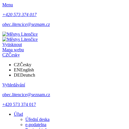
Menu
+420 573 374 017
obec.litencice@seznam.cz
Vytisknout
Mapa webu
CZ
Česky
CZ
Česky
EN
English
DE
Deutsch
Vyhledávání
obec.litencice@seznam.cz
+420 573 374 017
Úřad
Úřední deska
e-podatelna