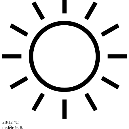
28/12 °C
neděle
9. 8.