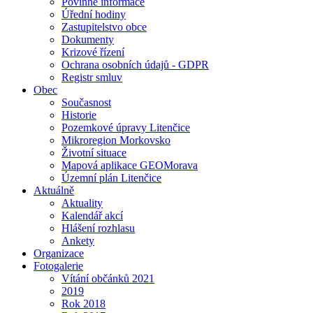
Povinné informace
Úřední hodiny
Zastupitelstvo obce
Dokumenty
Krizové řízení
Ochrana osobních údajů - GDPR
Registr smluv
Obec
Současnost
Historie
Pozemkové úpravy Litenčice
Mikroregion Morkovsko
Životní situace
Mapová aplikace GEOMorava
Územní plán Litenčice
Aktuálně
Aktuality
Kalendář akcí
Hlášení rozhlasu
Ankety
Organizace
Fotogalerie
Vítání občánků 2021
2019
Rok 2018