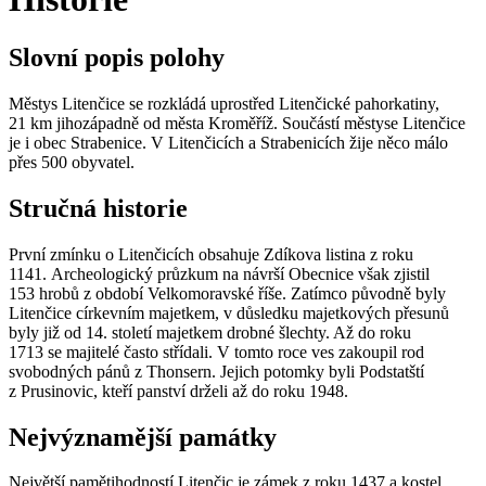
Slovní popis polohy
Městys Litenčice se rozkládá uprostřed Litenčické pahorkatiny,
21 km jihozápadně od města Kroměříž. Součástí městyse Litenčice
je i obec Strabenice. V Litenčicích a Strabenicích žije něco málo
přes 500 obyvatel.
Stručná historie
První zmínku o Litenčicích obsahuje Zdíkova listina z roku
1141. Archeologický průzkum na návrší Obecnice však zjistil
153 hrobů z období Velkomoravské říše. Zatímco původně byly
Litenčice církevním majetkem, v důsledku majetkových přesunů
byly již od 14. století majetkem drobné šlechty. Až do roku
1713 se majitelé často střídali. V tomto roce ves zakoupil rod
svobodných pánů z Thonsern. Jejich potomky byli Podstatští
z Prusinovic, kteří panství drželi až do roku 1948.
Nejvýznamější památky
Největší pamětihodností Litenčic je zámek z roku 1437 a kostel