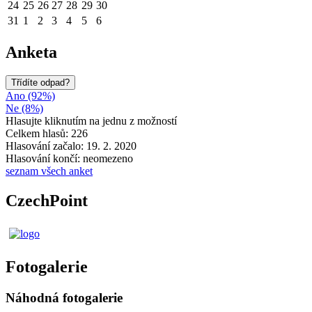
24
25
26
27
28
29
30
31
1
2
3
4
5
6
Anketa
Třídíte odpad?
Ano (92%)
Ne (8%)
Hlasujte kliknutím na jednu z možností
Celkem hlasů: 226
Hlasování začalo: 19. 2. 2020
Hlasování končí: neomezeno
seznam všech anket
CzechPoint
Fotogalerie
Náhodná fotogalerie