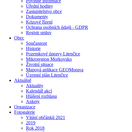
Povinné informace
Úřední hodiny
Zastupitelstvo obce
Dokumenty
Krizové řízení
Ochrana osobních údajů - GDPR
Registr smluv
Obec
Současnost
Historie
Pozemkové úpravy Litenčice
Mikroregion Morkovsko
Životní situace
Mapová aplikace GEOMorava
Územní plán Litenčice
Aktuálně
Aktuality
Kalendář akcí
Hlášení rozhlasu
Ankety
Organizace
Fotogalerie
Vítání občánků 2021
2019
Rok 2018