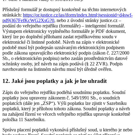
Příslušný formulář je dostupný konkrétně na těchto internetových
stránkách:
https://or.justice.cz/ias/iform/index.html;jsessionid=d4swf-
pd9j367FefKcWG2XsG?0
, nebo z úvodní stránky justice.cz –
podání do veřejného rejstříku (formuláře) – inteligentní formulář.
Výstupem elektronicky vyplněného formuláře je PDF dokument,
který lze po doplnění přílohami zaslat rejstříkovému soudu v
elektronické či listinné podobě. Návrh na zápis v elektronické
podobě musí být podepsán uznávaným elektronickým podpisem
podle zákona upravujícího elektronický podpis (zákon č. 227/2000
Sb., o elektronickém podpisu) nebo zaslán prostřednictvím datové
schránky osoby, jež návrh na zápis podává (§ 22 ZVR). Podpis
navrhovatele na listinném návrhu musí být úředně ověřen.
12. Jaké jsou poplatky a jak je lze uhradit
Zápis do veřejného rejstříku podléhá soudnímu poplatku. Soudní
poplatky jsou upraveny zákonem č. 549/1991 Sb., o soudních
poplatcích (dále jen „ZSP“). Výši poplatku lze zjistit v Sazebníku
poplatků, který je přílohou tohoto zákona. Soudní poplatky a návrh
na zahájení řízení ve věcech veřejného rejstříku upravuje konkrétně
položka 11 Sazebníku.
Správu placení poplatků vykonává příslušný soud, u kterého je nebo