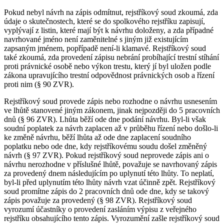
Pokud nebyl návrh na zápis odmítnut, rejstříkový soud zkoumá, zda
údaje o skutečnostech, které se do spolkového rejstříku zapisují,
vyplývají z listin, které mají být k návrhu doloženy, a zda případné
navrhované jméno není zaměnitelné s jiným již existujícím
zapsaným jménem, popřípadě není-li klamavé. Rejstříkový soud
také zkoumá, zda provedení zápisu nebrání probíhající trestní stíhání
proti právnické osobě nebo výkon trestu, který jí byl uložen podle
zákona upravujícího trestní odpovědnost právnických osob a řízení
proti nim (§ 90 ZVR).
Rejstříkový soud provede zápis nebo rozhodne o návrhu usnesením
ve lhůtě stanovené jiným zákonem, jinak nejpozději do 5 pracovních
dnů (§ 96 ZVR). Lhůta běží ode dne podání návrhu. Byl-li však
soudní poplatek za návrh zaplacen až v průběhu řízení nebo došlo-li
ke změně návrhu, běží lhůta až ode dne zaplacení soudního
poplatku nebo ode dne, kdy rejstříkovému soudu došel změněný
návrh (§ 97 ZVR). Pokud rejstříkový soud neprovede zápis ani o
návrhu nerozhodne v příslušné lhůtě, považuje se navrhovaný zápis
za provedený dnem následujícím po uplynutí této lhůty. To neplatí,
byl-li před uplynutím této lhůty návrh vzat účinně zpět. Rejstříkový
soud promítne zápis do 2 pracovních dnů ode dne, kdy se takový
zápis považuje za provedený (§ 98 ZVR). Rejstříkový soud
vyrozumí účastníky o provedení zasláním výpisu z veřejného
rejstříku obsahujícího tento zápis. Vyrozumění zašle rejstříkový soud