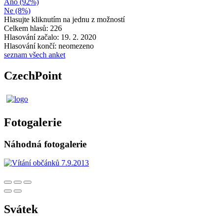
Ano (92%)
Ne (8%)
Hlasujte kliknutím na jednu z možností
Celkem hlasů: 226
Hlasování začalo: 19. 2. 2020
Hlasování končí: neomezeno
seznam všech anket
CzechPoint
Fotogalerie
Náhodná fotogalerie
Svátek