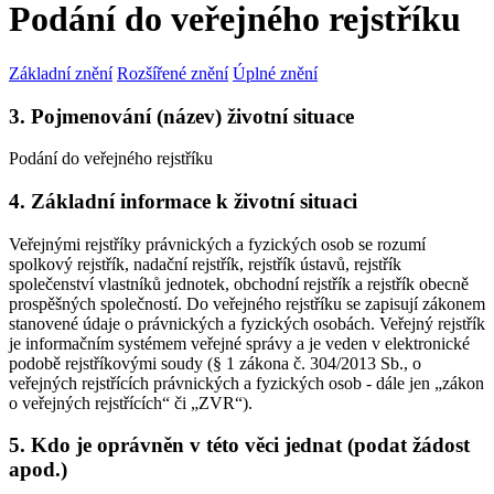
Podání do veřejného rejstříku
Základní znění
Rozšířené znění
Úplné znění
3. Pojmenování (název) životní situace
Podání do veřejného rejstříku
4. Základní informace k životní situaci
Veřejnými rejstříky právnických a fyzických osob se rozumí
spolkový rejstřík, nadační rejstřík, rejstřík ústavů, rejstřík
společenství vlastníků jednotek, obchodní rejstřík a rejstřík obecně
prospěšných společností. Do veřejného rejstříku se zapisují zákonem
stanovené údaje o právnických a fyzických osobách. Veřejný rejstřík
je informačním systémem veřejné správy a je veden v elektronické
podobě rejstříkovými soudy (§ 1 zákona č. 304/2013 Sb., o
veřejných rejstřících právnických a fyzických osob - dále jen „zákon
o veřejných rejstřících“ či „ZVR“).
5. Kdo je oprávněn v této věci jednat (podat žádost
apod.)