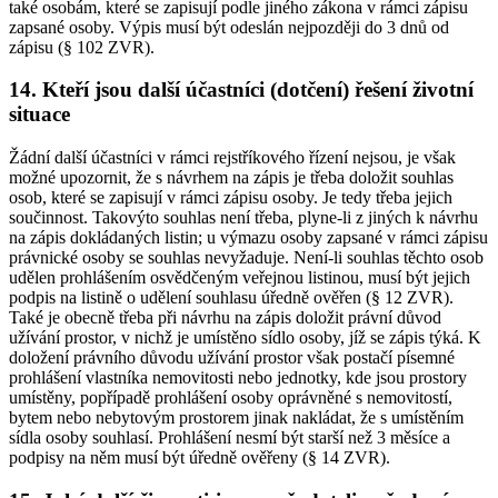
také osobám, které se zapisují podle jiného zákona v rámci zápisu
zapsané osoby. Výpis musí být odeslán nejpozději do 3 dnů od
zápisu (§ 102 ZVR).
14. Kteří jsou další účastníci (dotčení) řešení životní
situace
Žádní další účastníci v rámci rejstříkového řízení nejsou, je však
možné upozornit, že s návrhem na zápis je třeba doložit souhlas
osob, které se zapisují v rámci zápisu osoby. Je tedy třeba jejich
součinnost. Takovýto souhlas není třeba, plyne-li z jiných k návrhu
na zápis dokládaných listin; u výmazu osoby zapsané v rámci zápisu
právnické osoby se souhlas nevyžaduje. Není-li souhlas těchto osob
udělen prohlášením osvědčeným veřejnou listinou, musí být jejich
podpis na listině o udělení souhlasu úředně ověřen (§ 12 ZVR).
Také je obecně třeba při návrhu na zápis doložit právní důvod
užívání prostor, v nichž je umístěno sídlo osoby, jíž se zápis týká. K
doložení právního důvodu užívání prostor však postačí písemné
prohlášení vlastníka nemovitosti nebo jednotky, kde jsou prostory
umístěny, popřípadě prohlášení osoby oprávněné s nemovitostí,
bytem nebo nebytovým prostorem jinak nakládat, že s umístěním
sídla osoby souhlasí. Prohlášení nesmí být starší než 3 měsíce a
podpisy na něm musí být úředně ověřeny (§ 14 ZVR).