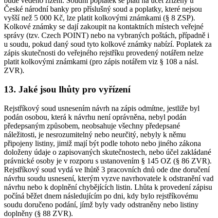
bude vedeno řízení. Soudní poplatek se platí na účet zřízený u
České národní banky pro příslušný soud a poplatky, které nejsou
vyšší než 5 000 Kč, lze platit kolkovými známkami (§ 8 ZSP).
Kolkové známky se dají zakoupit na kontaktních místech veřejné
správy (tzv. Czech POINT) nebo na vybraných poštách, případně i
u soudu, pokud daný soud tyto kolkové známky nabízí. Poplatek za
zápis skutečnosti do veřejného rejstříku provedený notářem nelze
platit kolkovými známkami (pro zápis notářem viz § 108 a násl.
ZVR).
13. Jaké jsou lhůty pro vyřízení
Rejstříkový soud usnesením návrh na zápis odmítne, jestliže byl
podán osobou, která k návrhu není oprávněna, nebyl podán
předepsaným způsobem, neobsahuje všechny předepsané
náležitosti, je nesrozumitelný nebo neurčitý, nebyly k němu
připojeny listiny, jimiž mají být podle tohoto nebo jiného zákona
doloženy údaje o zapisovaných skutečnostech, nebo účel zakládané
právnické osoby je v rozporu s ustanovením § 145 OZ (§ 86 ZVR).
Rejstříkový soud vydá ve lhůtě 3 pracovních dnů ode dne doručení
návrhu soudu usnesení, kterým vyzve navrhovatele k odstranění vad
návrhu nebo k doplnění chybějících listin. Lhůta k provedení zápisu
počíná běžet dnem následujícím po dni, kdy bylo rejstříkovému
soudu doručeno podání, jímž byly vady odstraněny nebo listiny
doplněny (§ 88 ZVR).