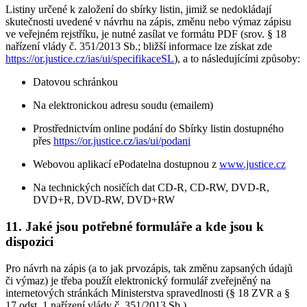
Listiny určené k založení do sbírky listin, jimiž se nedokládají
skutečnosti uvedené v návrhu na zápis, změnu nebo výmaz zápisu
ve veřejném rejstříku, je nutné zasílat ve formátu PDF (srov. § 18
nařízení vlády č. 351/2013 Sb.; bližší informace lze získat zde
https://or.justice.cz/ias/ui/specifikaceSL
), a to následujícími způsoby:
Datovou schránkou
Na elektronickou adresu soudu (emailem)
Prostřednictvím online podání do Sbírky listin dostupného
přes
https://or.justice.cz/ias/ui/podani
Webovou aplikací ePodatelna dostupnou z
www.justice.cz
Na technických nosičích dat CD-R, CD-RW, DVD-R,
DVD+R, DVD-RW, DVD+RW
11. Jaké jsou potřebné formuláře a kde jsou k
dispozici
Pro návrh na zápis (a to jak prvozápis, tak změnu zapsaných údajů
či výmaz) je třeba použít elektronický formulář zveřejněný na
internetových stránkách Ministerstva spravedlnosti (§ 18 ZVR a §
17 odst. 1 nařízení vlády č. 351/2013 Sb.).