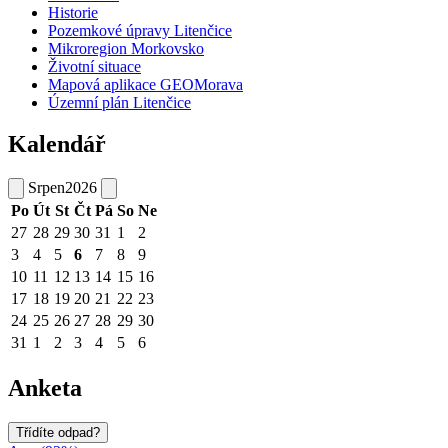
Historie
Pozemkové úpravy Litenčice
Mikroregion Morkovsko
Životní situace
Mapová aplikace GEOMorava
Územní plán Litenčice
Kalendář
Srpen
2026
Po
Út
St
Čt
Pá
So
Ne
27
28
29
30
31
1
2
3
4
5
6
7
8
9
10
11
12
13
14
15
16
17
18
19
20
21
22
23
24
25
26
27
28
29
30
31
1
2
3
4
5
6
Anketa
Třídíte odpad?