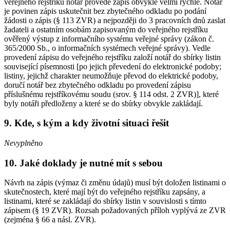
veřejného rejstříku notář provede zápis obvykle velmi rychle. Notář
je povinen zápis uskutečnit bez zbytečného odkladu po podání
žádosti o zápis (§ 113 ZVR) a nejpozději do 3 pracovních dnů zaslat
žadateli a ostatním osobám zapisovaným do veřejného rejstříku
ověřený výstup z informačního systému veřejné správy (zákon č.
365/2000 Sb., o informačních systémech veřejné správy). Vedle
provedení zápisu do veřejného rejstříku založí notář do sbírky listin
související písemnosti [po jejich převedení do elektronické podoby;
listiny, jejichž charakter neumožňuje převod do elektrické podoby,
doručí notář bez zbytečného odkladu po provedení zápisu
příslušnému rejstříkovému soudu (srov. § 114 odst. 2 ZVR)], které
byly notáři předloženy a které se do sbírky obvykle zakládají.
9. Kde, s kým a kdy životní situaci řešit
Nevyplněno
10. Jaké doklady je nutné mít s sebou
Návrh na zápis (výmaz či změnu údajů) musí být doložen listinami o
skutečnostech, které mají být do veřejného rejstříku zapsány, a
listinami, které se zakládají do sbírky listin v souvislosti s tímto
zápisem (§ 19 ZVR). Rozsah požadovaných příloh vyplývá ze ZVR
(zejména § 66 a násl. ZVR).