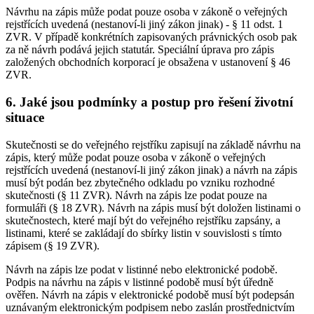
Návrhu na zápis může podat pouze osoba v zákoně o veřejných
rejstřících uvedená (nestanoví-li jiný zákon jinak) - § 11 odst. 1
ZVR. V případě konkrétních zapisovaných právnických osob pak
za ně návrh podává jejich statutár. Speciální úprava pro zápis
založených obchodních korporací je obsažena v ustanovení § 46
ZVR.
6. Jaké jsou podmínky a postup pro řešení životní
situace
Skutečnosti se do veřejného rejstříku zapisují na základě návrhu na
zápis, který může podat pouze osoba v zákoně o veřejných
rejstřících uvedená (nestanoví-li jiný zákon jinak) a návrh na zápis
musí být podán bez zbytečného odkladu po vzniku rozhodné
skutečnosti (§ 11 ZVR). Návrh na zápis lze podat pouze na
formuláři (§ 18 ZVR). Návrh na zápis musí být doložen listinami o
skutečnostech, které mají být do veřejného rejstříku zapsány, a
listinami, které se zakládají do sbírky listin v souvislosti s tímto
zápisem (§ 19 ZVR).
Návrh na zápis lze podat v listinné nebo elektronické podobě.
Podpis na návrhu na zápis v listinné podobě musí být úředně
ověřen. Návrh na zápis v elektronické podobě musí být podepsán
uznávaným elektronickým podpisem nebo zaslán prostřednictvím