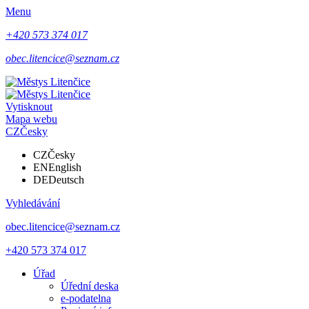
Menu
+420 573 374 017
obec.litencice@seznam.cz
Vytisknout
Mapa webu
CZ
Česky
CZ
Česky
EN
English
DE
Deutsch
Vyhledávání
obec.litencice@seznam.cz
+420 573 374 017
Úřad
Úřední deska
e-podatelna