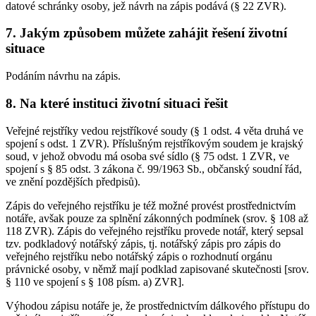
datové schránky osoby, jež návrh na zápis podává (§ 22 ZVR).
7. Jakým způsobem můžete zahájit řešení životní
situace
Podáním návrhu na zápis.
8. Na které instituci životní situaci řešit
Veřejné rejstříky vedou rejstříkové soudy (§ 1 odst. 4 věta druhá ve
spojení s odst. 1 ZVR). Příslušným rejstříkovým soudem je krajský
soud, v jehož obvodu má osoba své sídlo (§ 75 odst. 1 ZVR, ve
spojení s § 85 odst. 3 zákona č. 99/1963 Sb., občanský soudní řád,
ve znění pozdějších předpisů).
Zápis do veřejného rejstříku je též možné provést prostřednictvím
notáře, avšak pouze za splnění zákonných podmínek (srov. § 108 až
118 ZVR). Zápis do veřejného rejstříku provede notář, který sepsal
tzv. podkladový notářský zápis, tj. notářský zápis pro zápis do
veřejného rejstříku nebo notářský zápis o rozhodnutí orgánu
právnické osoby, v němž mají podklad zapisované skutečnosti [srov.
§ 110 ve spojení s § 108 písm. a) ZVR].
Výhodou zápisu notáře je, že prostřednictvím dálkového přístupu do