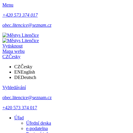
Menu
+420 573 374 017
obec.litencice@seznam.cz
Vytisknout
Mapa webu
CZ
Česky
CZ
Česky
EN
English
DE
Deutsch
Vyhledávání
obec.litencice@seznam.cz
+420 573 374 017
Úřad
Úřední deska
e-podatelna