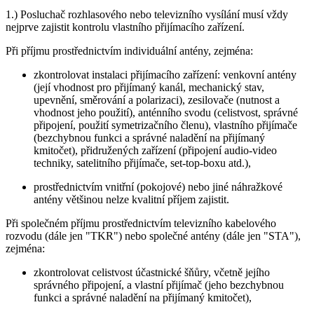
1.) Posluchač rozhlasového nebo televizního vysílání musí vždy
nejprve zajistit kontrolu vlastního přijímacího zařízení.
Při příjmu prostřednictvím individuální antény, zejména:
zkontrolovat instalaci přijímacího zařízení: venkovní antény
(její vhodnost pro přijímaný kanál, mechanický stav,
upevnění, směrování a polarizaci), zesilovače (nutnost a
vhodnost jeho použití), anténního svodu (celistvost, správné
připojení, použití symetrizačního členu), vlastního přijímače
(bezchybnou funkci a správné naladění na přijímaný
kmitočet), přidružených zařízení (připojení audio-video
techniky, satelitního přijímače, set-top-boxu atd.),
prostřednictvím vnitřní (pokojové) nebo jiné náhražkové
antény většinou nelze kvalitní příjem zajistit.
Při společném příjmu prostřednictvím televizního kabelového
rozvodu (dále jen "TKR") nebo společné antény (dále jen "STA"),
zejména:
zkontrolovat celistvost účastnické šňůry, včetně jejího
správného připojení, a vlastní přijímač (jeho bezchybnou
funkci a správné naladění na přijímaný kmitočet),