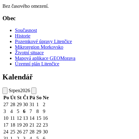
Bez časového omezení.
Obec
Současnost
Historie
Pozemkové úpravy Litenčice
Mikroregion Morkovsko
Životní situace
Mapová aplikace GEOMorava
Územní plán Litenčice
Kalendář
Srpen
2026
Po
Út
St
Čt
Pá
So
Ne
27
28
29
30
31
1
2
3
4
5
6
7
8
9
10
11
12
13
14
15
16
17
18
19
20
21
22
23
24
25
26
27
28
29
30
31
1
2
3
4
5
6