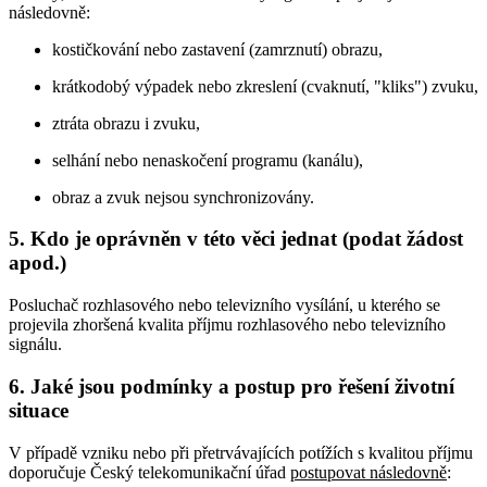
následovně:
kostičkování nebo zastavení (zamrznutí) obrazu,
krátkodobý výpadek nebo zkreslení (cvaknutí, "kliks") zvuku,
ztráta obrazu i zvuku,
selhání nebo nenaskočení programu (kanálu),
obraz a zvuk nejsou synchronizovány.
5. Kdo je oprávněn v této věci jednat (podat žádost
apod.)
Posluchač rozhlasového nebo televizního vysílání, u kterého se
projevila zhoršená kvalita příjmu rozhlasového nebo televizního
signálu.
6. Jaké jsou podmínky a postup pro řešení životní
situace
V případě vzniku nebo při přetrvávajících potížích s kvalitou příjmu
doporučuje Český telekomunikační úřad
postupovat následovně
: