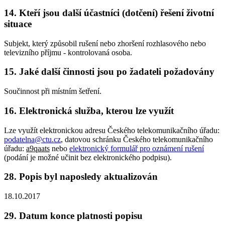
14. Kteří jsou další účastníci (dotčení) řešení životní
situace
Subjekt, který způsobil rušení nebo zhoršení rozhlasového nebo
televizního příjmu - kontrolovaná osoba.
15. Jaké další činnosti jsou po žadateli požadovány
Součinnost při místním šetření.
16. Elektronická služba, kterou lze využít
Lze využít elektronickou adresu Českého telekomunikačního úřadu:
podatelna@ctu.cz
, datovou schránku Českého telekomunikačního
úřadu:
a9qaats
nebo
elektronický formulář pro oznámení rušení
(podání je možné učinit bez elektronického podpisu).
28. Popis byl naposledy aktualizován
18.10.2017
29. Datum konce platnosti popisu