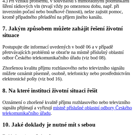
4.) Při vzniku problémů, v souvislosti s mimořádnými podmínkami
šíření rádiových vln (trvají vždy po omezenou dobu, např. při
inverzním počasí nebo bouřkové činnosti), nelze zajistit pomoc,
kromě případného přeladění na příjem jiného kanálu.
7. Jakým způsobem můžete zahájit řešení životní
situace
Postupujte dle informací uvedených v bodě 06 a v případě
přetrvávajících problémů se obraťte na místně příslušný oblastní
odbor Českého telekomunikačního úřadu (viz bod 08).
Zhoršenou kvalitu příjmu rozhlasového nebo televizního signálu
můžete oznámit písemně, osobně, telefonicky nebo prostřednictvím
elektronické pošty (viz bod 16).
8. Na které instituci životní situaci řešit
Oznámení o zhoršené kvalitě příjmu rozhlasového nebo televizního
signálu přijímají a vyřizují
místně příslušné oblastní odbory Českého
telekomunikačního úřadu
.
10. Jaké doklady je nutné mít s sebou