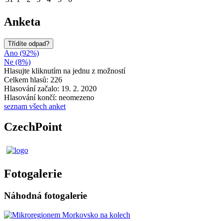
Anketa
Třídíte odpad?
Ano (92%)
Ne (8%)
Hlasujte kliknutím na jednu z možností
Celkem hlasů: 226
Hlasování začalo: 19. 2. 2020
Hlasování končí: neomezeno
seznam všech anket
CzechPoint
Fotogalerie
Náhodná fotogalerie