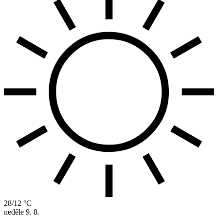
28/12 °C
neděle
9. 8.