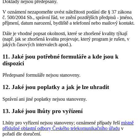
Doklady nejsou předepsány.
V oznámení nezapomeňte uvést náležitosti podání dle § 37 zákona
č. 500/2004 Sb., správní řád, ve znění pozdějších předpisů - jméno,
příjmení, datum narození, bydliště a telefonní nebo mailový kontakt.
Dále je vhodné popsat okolnosti, které se zhoršené kvality týkají
(např. jak se zhoršená kvalita projevuje, který program je rušen, v
jakých časových intervalech apod.).
11. Jaké jsou potřebné formuláře a kde jsou k
dispozici
Předepsané formuláře nejsou stanoveny.
12. Jaké jsou poplatky a jak je lze uhradit
Správní ani jiné poplatky nejsou stanoveny.
13. Jaké jsou lhůty pro vyřízení
Lhůty pro vyřízení nejsou stanoveny; oznámené případy řeší
místně
příslušné oblastní odbory Českého telekomunikačního úřadu
v
pořadí dle doručení.