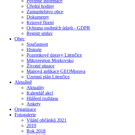
Povinné informace
Úřední hodiny
Zastupitelstvo obce
Dokumenty
Krizové řízení
Ochrana osobních údajů - GDPR
Registr smluv
Obec
Současnost
Historie
Pozemkové úpravy Litenčice
Mikroregion Morkovsko
Životní situace
Mapová aplikace GEOMorava
Územní plán Litenčice
Aktuálně
Aktuality
Kalendář akcí
Hlášení rozhlasu
Ankety
Organizace
Fotogalerie
Vítání občánků 2021
2019
Rok 2018