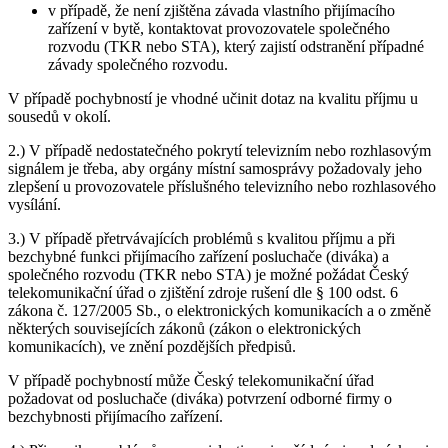
v případě, že není zjištěna závada vlastního přijímacího
zařízení v bytě, kontaktovat provozovatele společného
rozvodu (TKR nebo STA), který zajistí odstranění případné
závady společného rozvodu.
V případě pochybností je vhodné učinit dotaz na kvalitu příjmu u
sousedů v okolí.
2.) V případě nedostatečného pokrytí televizním nebo rozhlasovým
signálem je třeba, aby orgány místní samosprávy požadovaly jeho
zlepšení u provozovatele příslušného televizního nebo rozhlasového
vysílání.
3.) V případě přetrvávajících problémů s kvalitou příjmu a při
bezchybné funkci přijímacího zařízení posluchače (diváka) a
společného rozvodu (TKR nebo STA) je možné požádat Český
telekomunikační úřad o zjištění zdroje rušení dle § 100 odst. 6
zákona č. 127/2005 Sb., o elektronických komunikacích a o změně
některých souvisejících zákonů (zákon o elektronických
komunikacích), ve znění pozdějších předpisů.
V případě pochybností může Český telekomunikační úřad
požadovat od posluchače (diváka) potvrzení odborné firmy o
bezchybnosti přijímacího zařízení.