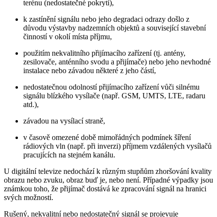
terénu (nedostatečné pokrytí),
k zastínění signálu nebo jeho degradaci odrazy došlo z
důvodu výstavby nadzemních objektů a související stavební
činností v okolí místa příjmu,
použitím nekvalitního přijímacího zařízení (tj. antény,
zesilovače, anténního svodu a přijímače) nebo jeho nevhodné
instalace nebo závadou některé z jeho částí,
nedostatečnou odolností přijímacího zařízení vůči silnému
signálu blízkého vysílače (např. GSM, UMTS, LTE, radaru
atd.),
závadou na vysílací straně,
v časově omezené době mimořádných podmínek šíření
rádiových vln (např. při inverzi) příjmem vzdálených vysílačů
pracujících na stejném kanálu.
U digitální televize nedochází k různým stupňům zhoršování kvality
obrazu nebo zvuku, obraz buď je, nebo není. Případné výpadky jsou
známkou toho, že přijímač dostává ke zpracování signál na hranici
svých možností.
Rušený, nekvalitní nebo nedostatečný signál se projevuje