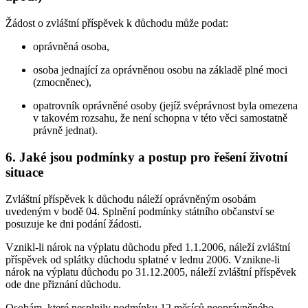
Žádost o zvláštní příspěvek k důchodu může podat:
oprávněná osoba,
osoba jednající za oprávněnou osobu na základě plné moci
(zmocněnec),
opatrovník oprávněné osoby (jejíž svéprávnost byla omezena
v takovém rozsahu, že není schopna v této věci samostatně
právně jednat).
6. Jaké jsou podmínky a postup pro řešení životní
situace
Zvláštní příspěvek k důchodu náleží oprávněným osobám
uvedeným v bodě 04. Splnění podmínky státního občanství se
posuzuje ke dni podání žádosti.
Vznikl-li nárok na výplatu důchodu před 1.1.2006, náleží zvláštní
příspěvek od splátky důchodu splatné v lednu 2006. Vznikne-li
nárok na výplatu důchodu po 31.12.2005, náleží zvláštní příspěvek
ode dne přiznání důchodu.
Osobám, které nesplnily podmínku 12 měsíců neoprávněného