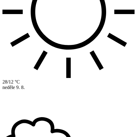
28/12 °C
neděle
9. 8.