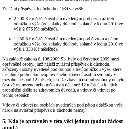
Zvláštní příspěvek k důchodu náleží ve výši:
2 500 Kč měsíčně osobám uvedeným pod první až třetí
odrážkou výše (od splátky důchodu splatné v lednu 2010 ve
výši 2 676 Kč měsíčně),
1 250 Kč měsíčně osobám uvedeným pod čtvrtou a pátou
odrážkou výše (od splátky důchodu splatné v lednu 2010 ve
výši 1 338 Kč měsíčně).
Na základě zákona č. 108/2009 Sb. byly od července 2009 mezi
oprávněné osoby, jimž náleží zvláštní příspěvek k důchodu,
zařazeny i osoby uvedené pod druhou a třetí odrážkou výše, které
nesplňují podmínku neoprávněného zbavení osobní svobody v
rozsahu alespoň 12 měsíců, jestliže zbavení osobní svobody nebylo
časově vymezeno nebo mělo trvat déle než 12 měsíců a k jejich
propuštění došlo ze zdravotních důvodů, a vdovy či vdovci po
těchto osobách.
Vdovy či vdovci po osobách uvedených pod pátou odrážkou výše
nárok na zvláštní příspěvek k důchodu nemají.
5. Kdo je oprávněn v této věci jednat (podat žádost
apod.)