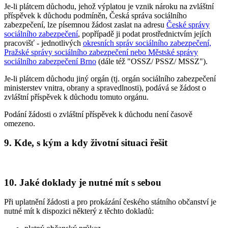
Je-li plátcem důchodu, jehož výplatou je vznik nároku na zvláštní
příspěvek k důchodu podmíněn, Česká správa sociálního
zabezpečení, lze písemnou žádost zaslat na adresu
České správy
sociálního zabezpečení
, popřípadě ji podat prostřednictvím jejích
pracovišť - jednotlivých
okresních správ sociálního zabezpečení,
Pražské správy sociálního zabezpečení nebo Městské správy
sociálního zabezpečení Brno
(dále též "OSSZ/ PSSZ/ MSSZ").
Je-li plátcem důchodu jiný orgán (tj. orgán sociálního zabezpečení
ministerstev vnitra, obrany a spravedlnosti), podává se žádost o
zvláštní příspěvek k důchodu tomuto orgánu.
Podání žádosti o zvláštní příspěvek k důchodu není časově
omezeno.
9. Kde, s kým a kdy životní situaci řešit
10. Jaké doklady je nutné mít s sebou
Při uplatnění žádosti a pro prokázání českého státního občanství je
nutné mít k dispozici některý z těchto dokladů: