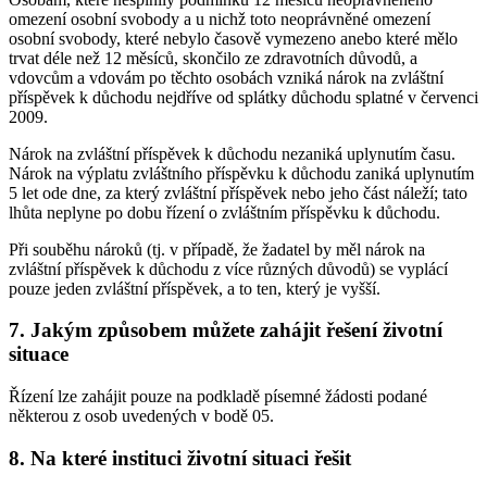
omezení osobní svobody a u nichž toto neoprávněné omezení
osobní svobody, které nebylo časově vymezeno anebo které mělo
trvat déle než 12 měsíců, skončilo ze zdravotních důvodů, a
vdovcům a vdovám po těchto osobách vzniká nárok na zvláštní
příspěvek k důchodu nejdříve od splátky důchodu splatné v červenci
2009.
Nárok na zvláštní příspěvek k důchodu nezaniká uplynutím času.
Nárok na výplatu zvláštního příspěvku k důchodu zaniká uplynutím
5 let ode dne, za který zvláštní příspěvek nebo jeho část náleží; tato
lhůta neplyne po dobu řízení o zvláštním příspěvku k důchodu.
Při souběhu nároků (tj. v případě, že žadatel by měl nárok na
zvláštní příspěvek k důchodu z více různých důvodů) se vyplácí
pouze jeden zvláštní příspěvek, a to ten, který je vyšší.
7. Jakým způsobem můžete zahájit řešení životní
situace
Řízení lze zahájit pouze na podkladě písemné žádosti podané
některou z osob uvedených v bodě 05.
8. Na které instituci životní situaci řešit