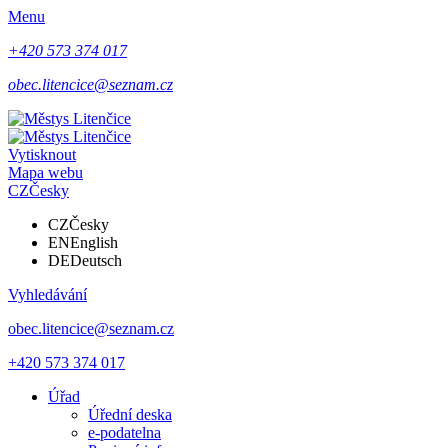
Menu
+420 573 374 017
obec.litencice@seznam.cz
Vytisknout
Mapa webu
CZ
Česky
CZ
Česky
EN
English
DE
Deutsch
Vyhledávání
obec.litencice@seznam.cz
+420 573 374 017
Úřad
Úřední deska
e-podatelna