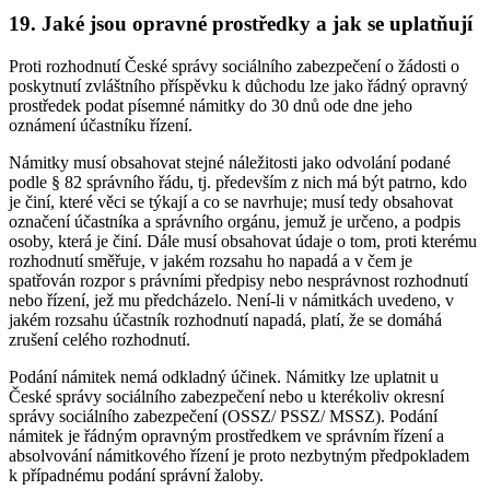
19. Jaké jsou opravné prostředky a jak se uplatňují
Proti rozhodnutí České správy sociálního zabezpečení o žádosti o
poskytnutí zvláštního příspěvku k důchodu lze jako řádný opravný
prostředek podat písemné námitky do 30 dnů ode dne jeho
oznámení účastníku řízení.
Námitky musí obsahovat stejné náležitosti jako odvolání podané
podle § 82 správního řádu, tj. především z nich má být patrno, kdo
je činí, které věci se týkají a co se navrhuje; musí tedy obsahovat
označení účastníka a správního orgánu, jemuž je určeno, a podpis
osoby, která je činí. Dále musí obsahovat údaje o tom, proti kterému
rozhodnutí směřuje, v jakém rozsahu ho napadá a v čem je
spatřován rozpor s právními předpisy nebo nesprávnost rozhodnutí
nebo řízení, jež mu předcházelo. Není-li v námitkách uvedeno, v
jakém rozsahu účastník rozhodnutí napadá, platí, že se domáhá
zrušení celého rozhodnutí.
Podání námitek nemá odkladný účinek. Námitky lze uplatnit u
České správy sociálního zabezpečení nebo u kterékoliv okresní
správy sociálního zabezpečení (OSSZ/ PSSZ/ MSSZ). Podání
námitek je řádným opravným prostředkem ve správním řízení a
absolvování námitkového řízení je proto nezbytným předpokladem
k případnému podání správní žaloby.