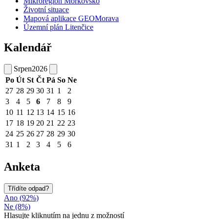
Mikroregion Morkovsko
Životní situace
Mapová aplikace GEOMorava
Územní plán Litenčice
Kalendář
Srpen
2026
Po
Út
St
Čt
Pá
So
Ne
27
28
29
30
31
1
2
3
4
5
6
7
8
9
10
11
12
13
14
15
16
17
18
19
20
21
22
23
24
25
26
27
28
29
30
31
1
2
3
4
5
6
Anketa
Třídíte odpad?
Ano (92%)
Ne (8%)
Hlasujte kliknutím na jednu z možností