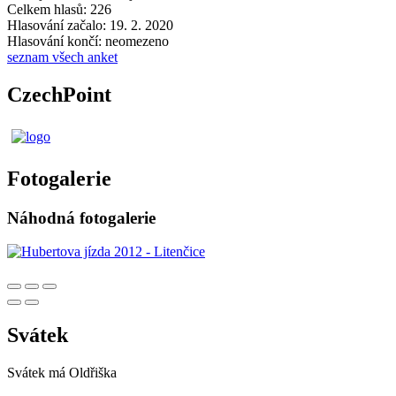
Celkem hlasů: 226
Hlasování začalo: 19. 2. 2020
Hlasování končí: neomezeno
seznam všech anket
CzechPoint
Fotogalerie
Náhodná fotogalerie
Svátek
Svátek má
Oldřiška