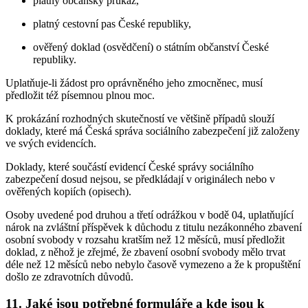
platný občanský průkaz,
platný cestovní pas České republiky,
ověřený doklad (osvědčení) o státním občanství České
republiky.
Uplatňuje-li žádost pro oprávněného jeho zmocněnec, musí
předložit též písemnou plnou moc.
K prokázání rozhodných skutečností ve většině případů slouží
doklady, které má Česká správa sociálního zabezpečení již založeny
ve svých evidencích.
Doklady, které součástí evidencí České správy sociálního
zabezpečení dosud nejsou, se předkládají v originálech nebo v
ověřených kopiích (opisech).
Osoby uvedené pod druhou a třetí odrážkou v bodě 04, uplatňující
nárok na zvláštní příspěvek k důchodu z titulu nezákonného zbavení
osobní svobody v rozsahu kratším než 12 měsíců, musí předložit
doklad, z něhož je zřejmé, že zbavení osobní svobody mělo trvat
déle než 12 měsíců nebo nebylo časově vymezeno a že k propuštění
došlo ze zdravotních důvodů.
11. Jaké jsou potřebné formuláře a kde jsou k