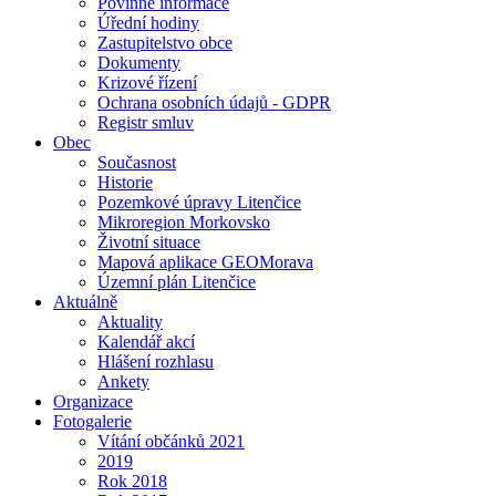
Povinné informace
Úřední hodiny
Zastupitelstvo obce
Dokumenty
Krizové řízení
Ochrana osobních údajů - GDPR
Registr smluv
Obec
Současnost
Historie
Pozemkové úpravy Litenčice
Mikroregion Morkovsko
Životní situace
Mapová aplikace GEOMorava
Územní plán Litenčice
Aktuálně
Aktuality
Kalendář akcí
Hlášení rozhlasu
Ankety
Organizace
Fotogalerie
Vítání občánků 2021
2019
Rok 2018