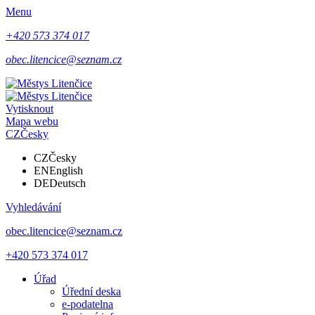
Menu
+420 573 374 017
obec.litencice@seznam.cz
Vytisknout
Mapa webu
CZ
Česky
CZ
Česky
EN
English
DE
Deutsch
Vyhledávání
obec.litencice@seznam.cz
+420 573 374 017
Úřad
Úřední deska
e-podatelna