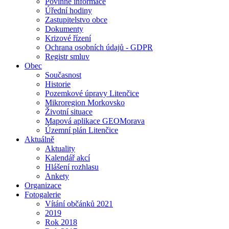
Povinné informace
Úřední hodiny
Zastupitelstvo obce
Dokumenty
Krizové řízení
Ochrana osobních údajů - GDPR
Registr smluv
Obec
Současnost
Historie
Pozemkové úpravy Litenčice
Mikroregion Morkovsko
Životní situace
Mapová aplikace GEOMorava
Územní plán Litenčice
Aktuálně
Aktuality
Kalendář akcí
Hlášení rozhlasu
Ankety
Organizace
Fotogalerie
Vítání občánků 2021
2019
Rok 2018