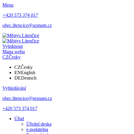
Menu
+420 573 374 017
obec.litencice@seznam.cz
Vytisknout
Mapa webu
CZ
Česky
CZ
Česky
EN
English
DE
Deutsch
Vyhledávání
obec.litencice@seznam.cz
+420 573 374 017
Úřad
Úřední deska
e-podatelna