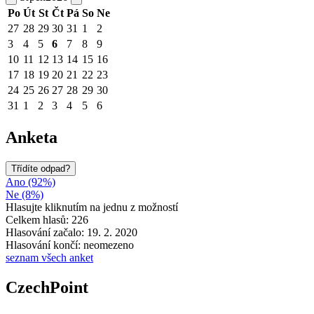
Po
Út
St
Čt
Pá
So
Ne
27
28
29
30
31
1
2
3
4
5
6
7
8
9
10
11
12
13
14
15
16
17
18
19
20
21
22
23
24
25
26
27
28
29
30
31
1
2
3
4
5
6
Anketa
Třídíte odpad?
Ano (92%)
Ne (8%)
Hlasujte kliknutím na jednu z možností
Celkem hlasů: 226
Hlasování začalo: 19. 2. 2020
Hlasování končí: neomezeno
seznam všech anket
CzechPoint