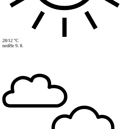
28/12 °C
neděle
9. 8.