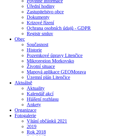
Povinné informace
Úřední hodiny
Zastupitelstvo obce
Dokumenty
Krizové řízení
Ochrana osobních údajů - GDPR
Registr smluv
Obec
Současnost
Historie
Pozemkové úpravy Litenčice
Mikroregion Morkovsko
Životní situace
Mapová aplikace GEOMorava
Územní plán Litenčice
Aktuálně
Aktuality
Kalendář akcí
Hlášení rozhlasu
Ankety
Organizace
Fotogalerie
Vítání občánků 2021
2019
Rok 2018