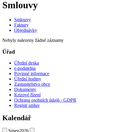
Smlouvy
Smlouvy
Faktury
Objednávky
Nebyly nalezeny žádné záznamy
Úřad
Úřední deska
e-podatelna
Povinné informace
Úřední hodiny
Zastupitelstvo obce
Dokumenty
Krizové řízení
Ochrana osobních údajů - GDPR
Registr smluv
Kalendář
Srpen
2026