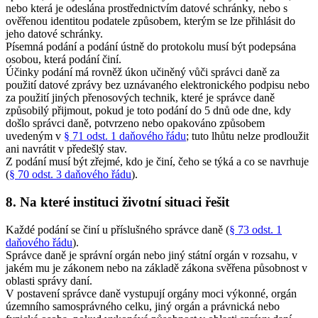
nebo která je odeslána prostřednictvím datové schránky, nebo s
ověřenou identitou podatele způsobem, kterým se lze přihlásit do
jeho datové schránky.
Písemná podání a podání ústně do protokolu musí být podepsána
osobou, která podání činí.
Účinky podání má rovněž úkon učiněný vůči správci daně za
použití datové zprávy bez uznávaného elektronického podpisu nebo
za použití jiných přenosových technik, které je správce daně
způsobilý přijmout, pokud je toto podání do 5 dnů ode dne, kdy
došlo správci daně, potvrzeno nebo opakováno způsobem
uvedeným v
§ 71 odst. 1 daňového řádu
; tuto lhůtu nelze prodloužit
ani navrátit v předešlý stav.
Z podání musí být zřejmé, kdo je činí, čeho se týká a co se navrhuje
(
§ 70 odst. 3 daňového řádu
).
8. Na které instituci životní situaci řešit
Každé podání se činí u příslušného správce daně (
§ 73 odst. 1
daňového řádu
).
Správce daně je správní orgán nebo jiný státní orgán v rozsahu, v
jakém mu je zákonem nebo na základě zákona svěřena působnost v
oblasti správy daní.
V postavení správce daně vystupují orgány moci výkonné, orgán
územního samosprávného celku, jiný orgán a právnická nebo