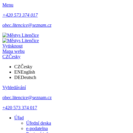
Menu
+420 573 374 017
obec.litencice@seznam.cz
Vytisknout
Mapa webu
CZ
Česky
CZ
Česky
EN
English
DE
Deutsch
Vyhledávání
obec.litencice@seznam.cz
+420 573 374 017
Úřad
Úřední deska
e-podatelna