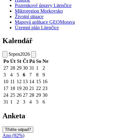
Pozemkové úpravy Litenčice
Mikroregion Morkovsko
Životní situace
Mapová aplikace GEOMorava
Územní plán Litenčice
Kalendář
Srpen
2026
Po
Út
St
Čt
Pá
So
Ne
27
28
29
30
31
1
2
3
4
5
6
7
8
9
10
11
12
13
14
15
16
17
18
19
20
21
22
23
24
25
26
27
28
29
30
31
1
2
3
4
5
6
Anketa
Třídíte odpad?
Ano (92%)