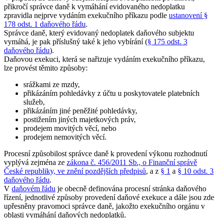
přikročí správce daně k vymáhání evidovaného nedoplatku
zpravidla nejprve vydáním exekučního příkazu podle
ustanovení §
178 odst. 1 daňového řádu
.
Správce daně, který evidovaný nedoplatek daňového subjektu
vymáhá, je pak příslušný také k jeho vybírání (
§ 175 odst. 3
daňového řádu
).
Daňovou exekuci, která se nařizuje vydáním exekučního příkazu,
lze provést těmito způsoby:
srážkami ze mzdy,
přikázáním pohledávky z účtu u poskytovatele platebních
služeb,
přikázáním jiné peněžité pohledávky,
postižením jiných majetkových práv,
prodejem movitých věcí, nebo
prodejem nemovitých věcí.
Procesní způsobilost správce daně k provedení výkonu rozhodnutí
vyplývá zejména ze
zákona č. 456/2011 Sb., o Finanční správě
České republiky, ve znění pozdějších předpisů
, a z
§ 1
a
§ 10 odst. 3
daňového řádu
.
V
daňovém řádu
je obecně definována procesní stránka daňového
řízení, jednotlivé způsoby provedení daňové exekuce a dále jsou zde
upřesněny pravomoci správce daně, jakožto exekučního orgánu v
oblasti vymáhání daňových nedoplatků.