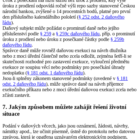
Úrok z posečkání má nižší sazbu než úrok z prodlení, kdy výše
úroku z prodlení odpovídá ročně výši repo sazby stanovené Českou
národní bankou, zvýšené o 14 procentních bodů, platné pro první
den příslušného kalendářního pololetí (
§ 252 odst. 2 daňového
řádu
).
Daňový subjekt může požádat o prominutí daně nebo jejího
příslušenství podle
§ 259
a
§ 259c daňového řádu
, příp. o prominutí
úroku z prodlení nebo úroku z posečkané částky podle
§ 259b
daňového řádu
.
Správce daně může rovněž daňovou exekuci na návrh dlužníka
nebo z moci úřední částečně nebo zcela odložit, zejména šetří-li se
skutečnosti rozhodné pro zastavení exekuce, vyloučení předmětu
exekuce ze soupisu věcí nebo podmínky pro posečkání úhrady
nedoplatku (
§ 181 odst. 1 daňového řádu
).
Jsou-li splněny zákonem stanovené podmínky (uvedené v
§ 181
odst. 2 daňového řádu
), může správce daně na návrh příjemce
exekučního příkazu nebo z moci úřední daňovou exekuci zcela nebo
zčásti zastavit.
7. Jakým způsobem můžete zahájit řešení životní
situace
Podání v daňových věcech, jako jsou oznámení, žádosti, návrhy,
námitky apod., lze učinit písemně, ústně do protokolu nebo datovou
zprávou, která je opatřena uznávaným elektronickým podpisem,