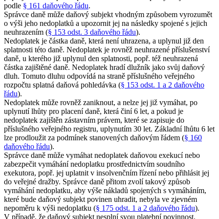
podle
§ 161 daňového řádu
.
Správce daně může daňový subjekt vhodným způsobem vyrozumět
o výši jeho nedoplatků a upozornit jej na následky spojené s jejich
neuhrazením (
§ 153 odst. 3 daňového řádu
).
Nedoplatek je částka daně, která není uhrazena, a uplynul již den
splatnosti této daně. Nedoplatek je rovněž neuhrazené příslušenství
daně, u kterého již uplynul den splatnosti, popř. též neuhrazená
částka zajištěné daně. Nedoplatek hradí dlužník jako svůj daňový
dluh. Tomuto dluhu odpovídá na straně příslušného veřejného
rozpočtu splatná daňová pohledávka (
§ 153 odst. 1 a 2 daňového
řádu
).
Nedoplatek může rovněž zaniknout, a nelze jej již vymáhat, po
uplynutí lhůty pro placení daně, která činí 6 let, a pokud je
nedoplatek zajištěn zástavním právem, které se zapisuje do
příslušného veřejného registru, uplynutím 30 let. Základní lhůtu 6 let
lze prodloužit za podmínek stanovených daňovým řádem (
§ 160
daňového řádu
).
Správce daně může vymáhat nedoplatek daňovou exekucí nebo
zabezpečit vymáhání nedoplatku prostřednictvím soudního
exekutora, popř. jej uplatnit v insolvenčním řízení nebo přihlásit jej
do veřejné dražby. Správce daně přitom zvolí takový způsob
vymáhání nedoplatku, aby výše nákladů spojených s vymáháním,
které bude daňový subjekt povinen uhradit, nebyla ve zjevném
nepoměru k výši nedoplatku (
§ 175 odst. 1 a 2 daňového řádu
).
V případě, že daňový subjekt nesplní svou platební povinnost,