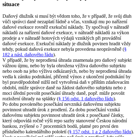
situace
Daňový dlužník si musí být vědom toho, že v případě, že svůj dluh
vůči správci daně nezaplatí řádně a včas, vznikají mu po nařízení
daňové exekuce rovněž exekuční náklady. Ty spočívají v náhradě
nákladů za nařízení daňové exekuce, v náhradě nákladů za výkon
prodeje a v náhradě hotových výdajů vzniklých při provádění
daňové exekuce. Exekuční náklady je dlužník povinen hradit vždy
tehdy, pokud daňová exekuce nebyla provedena neoprávněně (
§
182 a násl. daňového řádu
).
V případě, že by neprodlená úhrada znamenala pro daňový subjekt
vážnou újmu, nebo by byla ohrožena výživa daňového subjektu
nebo osob na jeho výživu odkázaných, nebo by neprodlená úhrada
vedla k zániku podnikání, přičemž výnos z ukončení podnikání by
byl pravděpodobně nižší než vytvořená daň v příštím zdaňovacím
období, může správce daně na žádost daňového subjektu nebo z
moci úřední povolit posečkání úhrady daně, popř. může povolit
rozložení úhrady na splátky (
§ 156 odst. 1 daňového řádu
).
Po dobu povoleného posečkání nevzniká daňovému subjektu
povinnost uhradit úrok z prodlení. Za dobu posečkání vzniká
daňovému subjektu povinnost uhradit úrok z posečkané částky,
který odpovídá ročně výši repo sazby stanovené Českou národní
bankou, zvýšené o 7 procentních bodů, platné pro první den
příslušného kalendářního pololetí (
§ 157 odst. 1 a 2 daňového řádu
).