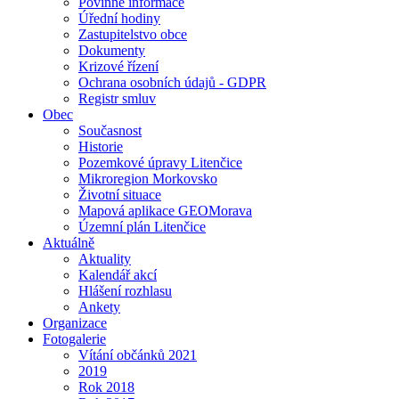
Povinné informace
Úřední hodiny
Zastupitelstvo obce
Dokumenty
Krizové řízení
Ochrana osobních údajů - GDPR
Registr smluv
Obec
Současnost
Historie
Pozemkové úpravy Litenčice
Mikroregion Morkovsko
Životní situace
Mapová aplikace GEOMorava
Územní plán Litenčice
Aktuálně
Aktuality
Kalendář akcí
Hlášení rozhlasu
Ankety
Organizace
Fotogalerie
Vítání občánků 2021
2019
Rok 2018