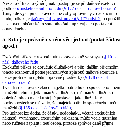
Nestanoví-li daňový řád jinak, postupuje se při daňové exekuci
podle
občanského soudního řádu
(
§ 177 odst. 1 daňového řádu
).
Tam, kde vystupuje správce daně coby oprávněný z exekučního
titulu, odkazuje
daňový řád, v ustanovení § 177 odst. 2
, na použití
ustanovení občanského soudního řádu upravujících postavení
oprávněného.
5. Kdo je oprávněn v této věci jednat (podat žádost
apod.)
Exekuční příkaz je rozhodnutím správce daně ve smyslu
§ 101 a
násl. daňového řádu
.
Exekuční příkaz se doručuje dlužníkovi a příp. dalším příjemcům
tohoto rozhodnutí podle jednotlivých způsobů daňové exekuce a
nelze proti němu uplatnit opravné prostředky (
§ 178 odst. 4
daňového řádu
).
Týká-li se daňová exekuce majetku patřícího do společného jmění
manželů nebo majetku manžela dlužníka, má manžel dlužníka
ohledně tohoto majetku stejné postavení jako dlužník. V
pochybnostech se má za to, že majetek patří do společného jmění
manželů (
§ 185 odst. 1 daňového řádu
).
Pro úplnost lze dodat, že částku nedoplatku, včetně exekučních
nákladů, vymáhanou exekučním příkazem, může vedle dlužníka
nebo ručitele zaplatit i třetí osoba, protože správce daně přijme