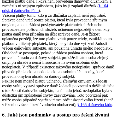
každou platbu daně, i když není provedena daňovým dlužníkem, a
zachází s ní stejným způsobem, jako by ji zaplatil dlužník (
§ 164
odst. 4 daňového řádu
).
Vrácení platby tomu, kdo ji za dlužníka zaplatil, není přípustné.
Správce daně vrátí pouze platbu, která byla provedena zřejmým
omylem, a to na žádost poskytovatele platebních služeb nebo
provozovatele poštovních služeb, učiněnou nejpozději v den, kdy
platba daně byla připsána na účet správce daně. Je-li žádost
uplatněna později, lze tuto platbu vrátit pouze tehdy, vznikl-li touto
platbou vratitelný přeplatek, který nebyl do dne vyřízení žádosti
vrácen daňovému subjektu, ani použit na úhradu jiného nedoplatku.
Obdobně se postupuje, pokud je žádost podána osobou, která
provedla úhradu za daňový subjekt, prokáže-li tato osoba zřejmý
omyl při úhradě a nemá-li současně na svém osobním účtu
nedoplatek. V případě existence takového nedoplatku, správce daně
převede přeplatek na nedoplatek na osobním účtu osoby, která
provedla omylem úhradu za daňový subjekt.
Pakliže není možné platbu učiněnou zřejmým omylem k žádosti
osoby vrátit, vystaví správce daně žadateli potvrzení o došlé platbě a
o totožnosti daňového subjektu, na úhradu jehož nedoplatku byla v
důsledku jím způsobené chyby zaevidována. Toto potvrzení pak
může osoba případně využít v rámci občanskoprávního řízení (např.
v řízení o vrácení bezdůvodného obohacení);
§ 165 daňového řádu
.
6. Jaké jsou podmínky a postup pro řešení životní