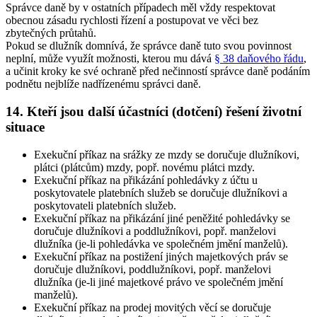
Správce daně by v ostatních případech měl vždy respektovat
obecnou zásadu rychlosti řízení a postupovat ve věci bez
zbytečných průtahů.
Pokud se dlužník domnívá, že správce daně tuto svou povinnost
neplní, může využít možnosti, kterou mu dává
§ 38 daňového řádu
,
a učinit kroky ke své ochraně před nečinností správce daně podáním
podnětu nejblíže nadřízenému správci daně.
14. Kteří jsou další účastníci (dotčení) řešení životní
situace
Exekuční příkaz na srážky ze mzdy se doručuje dlužníkovi,
plátci (plátcům) mzdy, popř. novému plátci mzdy
.
Exekuční příkaz na přikázání pohledávky z účtu u
poskytovatele platebních služeb se doručuje dlužníkovi a
poskytovateli platebních služeb
.
Exekuční příkaz na přikázání jiné peněžité pohledávky se
doručuje dlužníkovi a poddlužníkovi, popř. manželovi
dlužníka (je-li pohledávka ve společném jmění manželů)
.
Exekuční příkaz na postižení jiných majetkových práv se
doručuje dlužníkovi, poddlužníkovi, popř. manželovi
dlužníka (je-li jiné majetkové právo ve společném jmění
manželů)
.
Exekuční příkaz na prodej movitých věcí se doručuje