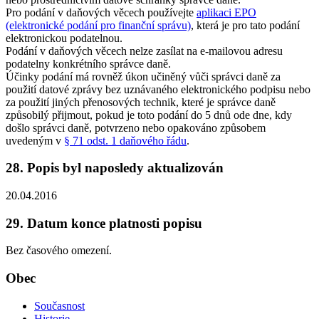
Pro podání v daňových věcech používejte
aplikaci EPO
(elektronické podání pro finanční správu)
, která je pro tato podání
elektronickou podatelnou.
Podání v daňových věcech nelze zasílat na e-mailovou adresu
podatelny konkrétního správce daně.
Účinky podání má rovněž úkon učiněný vůči správci daně za
použití datové zprávy bez uznávaného elektronického podpisu nebo
za použití jiných přenosových technik, které je správce daně
způsobilý přijmout, pokud je toto podání do 5 dnů ode dne, kdy
došlo správci daně, potvrzeno nebo opakováno způsobem
uvedeným v
§ 71 odst. 1 daňového řádu
.
28. Popis byl naposledy aktualizován
20.04.2016
29. Datum konce platnosti popisu
Bez časového omezení.
Obec
Současnost
Historie