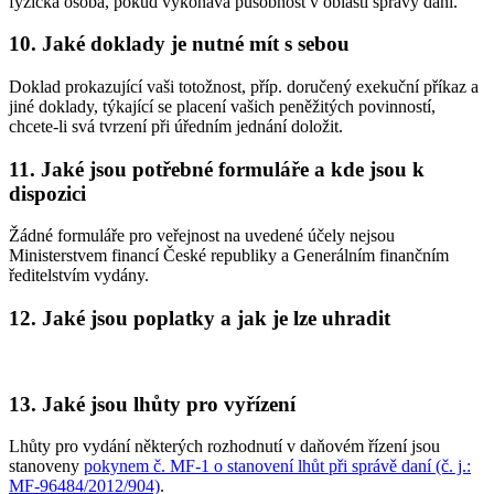
fyzická osoba, pokud vykonává působnost v oblasti správy daní.
10. Jaké doklady je nutné mít s sebou
Doklad prokazující vaši totožnost, příp. doručený exekuční příkaz a
jiné doklady, týkající se placení vašich peněžitých povinností,
chcete-li svá tvrzení při úředním jednání doložit.
11. Jaké jsou potřebné formuláře a kde jsou k
dispozici
Žádné formuláře pro veřejnost na uvedené účely nejsou
Ministerstvem financí České republiky a Generálním finančním
ředitelstvím vydány.
12. Jaké jsou poplatky a jak je lze uhradit
13. Jaké jsou lhůty pro vyřízení
Lhůty pro vydání některých rozhodnutí v daňovém řízení jsou
stanoveny
pokynem č. MF-1 o stanovení lhůt při správě daní (č. j.:
MF-96484/2012/904)
.