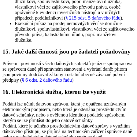
dlužníkovi, spoluvlastníkovi, popř. manželovi dlužníka,
vlastníkovi věci ze zajišťovacího převodu práva, osobě
oprávněné k evidenci investičních nástrojů a v určitých
případech poddlužníkovi (
§ 215 odst. 5 daňového řádu
)
.
Exekuční příkaz na prodej nemovitých věcí se doručuje
dlužníkovi, spoluvlastníkovi, vlastníkovi věci ze zajišťovacího
převodu práva, katastrálnímu úřadu, popř. manželovi
dlužníka
.
15. Jaké další činnosti jsou po žadateli požadovány
Právem i povinností všech daňových subjektů je úzce spolupracovat
se správcem daně při správném stanovení a vybrání daně; přitom
jsou povinny dodržovat zákony i ostatní obecně závazné právní
předpisy (
§ 6 odst. 2 daňového řádu
).
16. Elektronická služba, kterou lze využít
Podání lze učinit datovou zprávou, která je opatřena uznávaným
elektronickým podpisem, nebo která je odeslána prostřednictvím
datové schránky, nebo s ověřenou identitou podatele způsobem,
kterým se lze přihlásit do jeho datové schránky.
Podání, které je učiněno prostřednictvím datové zprávy s využitím
dálkového přístupu, se přijímá na technickém zařízení správce daně
nebo prostřednictvím datové schránky správce daně.