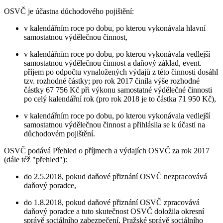
OSVČ je účastna důchodového pojištění:
v kalendářním roce po dobu, po kterou vykonávala hlavní
samostatnou výdělečnou činnost,
v kalendářním roce po dobu, po kterou vykonávala vedlejší
samostatnou výdělečnou činnost a daňový základ, event.
příjem po odpočtu vynaložených výdajů z této činnosti dosáhl
tzv. rozhodné částky; pro rok 2017 činila výše rozhodné
částky 67 756 Kč při výkonu samostatné výdělečné činnosti
po celý kalendářní rok (pro rok 2018 je to částka 71 950 Kč),
v kalendářním roce po dobu, po kterou vykonávala vedlejší
samostatnou výdělečnou činnost a přihlásila se k účasti na
důchodovém pojištění.
OSVČ podává Přehled o příjmech a výdajích OSVČ za rok 2017
(dále též "přehled"):
do 2.5.2018, pokud daňové přiznání OSVČ nezpracovává
daňový poradce,
do 1.8.2018, pokud daňové přiznání OSVČ zpracovává
daňový poradce a tuto skutečnost OSVČ doložila okresní
správě sociálního zabezpečení, Pražské správě sociálního