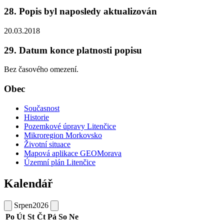
28. Popis byl naposledy aktualizován
20.03.2018
29. Datum konce platnosti popisu
Bez časového omezení.
Obec
Současnost
Historie
Pozemkové úpravy Litenčice
Mikroregion Morkovsko
Životní situace
Mapová aplikace GEOMorava
Územní plán Litenčice
Kalendář
Srpen
2026
Po
Út
St
Čt
Pá
So
Ne