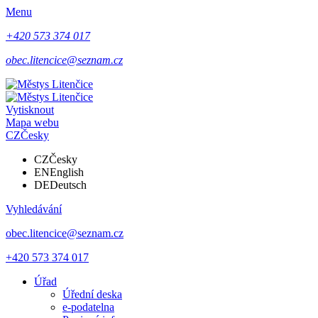
Menu
+420 573 374 017
obec.litencice@seznam.cz
Vytisknout
Mapa webu
CZ
Česky
CZ
Česky
EN
English
DE
Deutsch
Vyhledávání
obec.litencice@seznam.cz
+420 573 374 017
Úřad
Úřední deska
e-podatelna