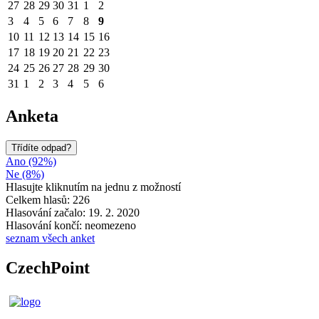
27
28
29
30
31
1
2
3
4
5
6
7
8
9
10
11
12
13
14
15
16
17
18
19
20
21
22
23
24
25
26
27
28
29
30
31
1
2
3
4
5
6
Anketa
Třídíte odpad?
Ano (92%)
Ne (8%)
Hlasujte kliknutím na jednu z možností
Celkem hlasů: 226
Hlasování začalo: 19. 2. 2020
Hlasování končí: neomezeno
seznam všech anket
CzechPoint