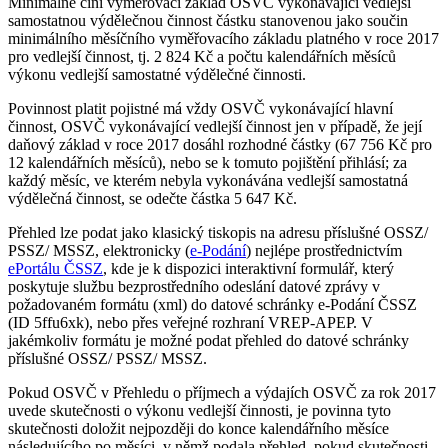
Minimálně činí vyměřovací základ OSVČ vykonávající vedlejší
samostatnou výdělečnou činnost částku stanovenou jako součin
minimálního měsíčního vyměřovacího základu platného v roce 2017
pro vedlejší činnost, tj. 2 824 Kč a počtu kalendářních měsíců
výkonu vedlejší samostatné výdělečné činnosti.
Povinnost platit pojistné má vždy OSVČ vykonávající hlavní
činnost, OSVČ vykonávající vedlejší činnost jen v případě, že její
daňový základ v roce 2017 dosáhl rozhodné částky (67 756 Kč pro
12 kalendářních měsíců), nebo se k tomuto pojištění přihlásí; za
každý měsíc, ve kterém nebyla vykonávána vedlejší samostatná
výdělečná činnost, se odečte částka 5 647 Kč.
Přehled lze podat jako klasický tiskopis na adresu příslušné OSSZ/
PSSZ/ MSSZ, elektronicky (
e-Podání
) nejlépe prostřednictvím
ePortálu ČSSZ
, kde je k dispozici interaktivní formulář, který
poskytuje službu bezprostředního odeslání datové zprávy v
požadovaném formátu (xml) do datové schránky e-Podání ČSSZ
(ID 5ffu6xk), nebo přes veřejné rozhraní VREP-APEP. V
jakémkoliv formátu je možné podat přehled do datové schránky
příslušné OSSZ/ PSSZ/ MSSZ.
Pokud OSVČ v Přehledu o příjmech a výdajích OSVČ za rok 2017
uvede skutečnosti o výkonu vedlejší činnosti, je povinna tyto
skutečnosti doložit nejpozději do konce kalendářního měsíce
následujícího po měsíci, v němž podala přehled, pokud skutečnosti