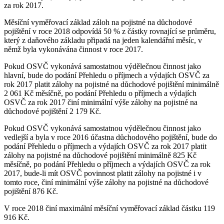
za rok 2017.
Měsíční vyměřovací základ záloh na pojistné na důchodové
pojištění v roce 2018 odpovídá 50 % z částky rovnající se průměru,
který z daňového základu připadá na jeden kalendářní měsíc, v
němž byla vykonávána činnost v roce 2017.
Pokud OSVČ vykonává samostatnou výdělečnou činnost jako
hlavní, bude do podání Přehledu o příjmech a výdajích OSVČ za
rok 2017 platit zálohy na pojistné na důchodové pojištění minimálně
2 061 Kč měsíčně, po podání Přehledu o příjmech a výdajích
OSVČ za rok 2017 činí minimální výše zálohy na pojistné na
důchodové pojištění 2 179 Kč.
Pokud OSVČ vykonává samostatnou výdělečnou činnost jako
vedlejší a byla v roce 2016 účastna důchodového pojištění, bude do
podání Přehledu o příjmech a výdajích OSVČ za rok 2017 platit
zálohy na pojistné na důchodové pojištění minimálně 825 Kč
měsíčně, po podání Přehledu o příjmech a výdajích OSVČ za rok
2017, bude-li mít OSVČ povinnost platit zálohy na pojistné i v
tomto roce, činí minimální výše zálohy na pojistné na důchodové
pojištění 876 Kč.
V roce 2018 činí maximální měsíční vyměřovací základ částku 119
916 Kč.