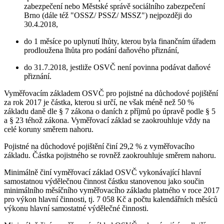
zabezpečení nebo Městské správě sociálního zabezpečení
Brno (dále též "OSSZ/ PSSZ/ MSSZ") nejpozději do
30.4.2018,
do 1 měsíce po uplynutí lhůty, kterou byla finančním úřadem
prodloužena lhůta pro podání daňového přiznání,
do 31.7.2018, jestliže OSVČ není povinna podávat daňové
přiznání.
Vyměřovacím základem OSVČ pro pojistné na důchodové pojištění
za rok 2017 je částka, kterou si určí, ne však méně než 50 %
základu daně dle § 7 zákona o daních z příjmů po úpravě podle § 5
a § 23 téhož zákona. Vyměřovací základ se zaokrouhluje vždy na
celé koruny směrem nahoru.
Pojistné na důchodové pojištění činí 29,2 % z vyměřovacího
základu. Částka pojistného se rovněž zaokrouhluje směrem nahoru.
Minimálně činí vyměřovací základ OSVČ vykonávající hlavní
samostatnou výdělečnou činnost částku stanovenou jako součin
minimálního měsíčního vyměřovacího základu platného v roce 2017
pro výkon hlavní činnosti, tj. 7 058 Kč a počtu kalendářních měsíců
výkonu hlavní samostatné výdělečné činnosti.