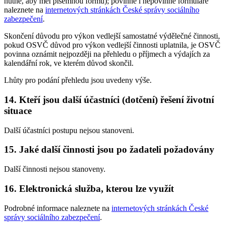
nutné, aby měl písemnou formu); povinné i nepovinné formuláře
naleznete na
internetových stránkách České správy sociálního
zabezpečení
.
Skončení důvodu pro výkon vedlejší samostatné výdělečné činnosti,
pokud OSVČ důvod pro výkon vedlejší činnosti uplatnila, je OSVČ
povinna oznámit nejpozději na přehledu o příjmech a výdajích za
kalendářní rok, ve kterém důvod skončil.
Lhůty pro podání přehledu jsou uvedeny výše.
14. Kteří jsou další účastníci (dotčení) řešení životní
situace
Další účastníci postupu nejsou stanoveni.
15. Jaké další činnosti jsou po žadateli požadovány
Další činnosti nejsou stanoveny.
16. Elektronická služba, kterou lze využít
Podrobné informace naleznete na
internetových stránkách České
správy sociálního zabezpečení
.