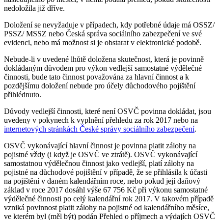
nedoložila již dříve.
Doložení se nevyžaduje v případech, kdy potřebné údaje má OSSZ/
PSSZ/ MSSZ nebo Česká správa sociálního zabezpečení ve své
evidenci, nebo má možnost si je obstarat v elektronické podobě.
Nebude-li v uvedené lhůtě doložena skutečnost, která je povinně
dokládaným důvodem pro výkon vedlejší samostatné výdělečné
činnosti, bude tato činnost považována za hlavní činnost a k
pozdějšímu doložení nebude pro účely důchodového pojištění
přihlédnuto.
Důvody vedlejší činnosti, které není OSVČ povinna dokládat, jsou
uvedeny v pokynech k vyplnění přehledu za rok 2017 nebo na
internetových stránkách České správy sociálního zabezpečení
.
OSVČ vykonávající hlavní činnost je povinna platit zálohy na
pojistné vždy (i když je OSVČ ve ztrátě). OSVČ vykonávající
samostatnou výdělečnou činnost jako vedlejší, platí zálohy na
pojistné na důchodové pojištění v případě, že se přihlásila k účasti
na pojištění v daném kalendářním roce, nebo pokud její daňový
základ v roce 2017 dosáhl výše 67 756 Kč při výkonu samostatné
výdělečné činnosti po celý kalendářní rok 2017. V takovém případě
vzniká povinnost platit zálohy na pojistné od kalendářního měsíce,
ve kterém byl (měl být) podán Přehled o příjmech a výdajích OSVČ