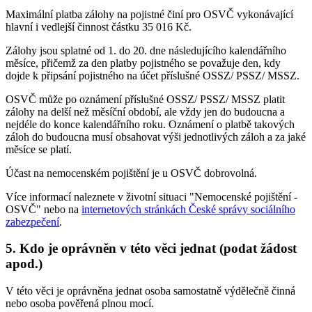
Maximální platba zálohy na pojistné činí pro OSVČ vykonávající
hlavní i vedlejší činnost částku 35 016 Kč.
Zálohy jsou splatné od 1. do 20. dne následujícího kalendářního
měsíce, přičemž za den platby pojistného se považuje den, kdy
dojde k připsání pojistného na účet příslušné OSSZ/ PSSZ/ MSSZ.
OSVČ může po oznámení příslušné OSSZ/ PSSZ/ MSSZ platit
zálohy na delší než měsíční období, ale vždy jen do budoucna a
nejdéle do konce kalendářního roku. Oznámení o platbě takových
záloh do budoucna musí obsahovat výši jednotlivých záloh a za jaké
měsíce se platí.
Účast na nemocenském pojištění je u OSVČ dobrovolná.
Více informací naleznete v životní situaci "Nemocenské pojištění -
OSVČ" nebo na
internetových stránkách České správy sociálního
zabezpečení
.
5. Kdo je oprávněn v této věci jednat (podat žádost
apod.)
V této věci je oprávněna jednat osoba samostatně výdělečně činná
nebo osoba pověřená plnou mocí.