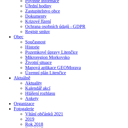
Povinné informace
Úřední hodiny
Zastupitelstvo obce
Dokumenty
Krizové řízení
Ochrana osobních údajů - GDPR
Registr smluv
Obec
Současnost
Historie
Pozemkové úpravy Litenčice
Mikroregion Morkovsko
Životní situace
Mapová aplikace GEOMorava
Územní plán Litenčice
Aktuálně
Aktuality
Kalendář akcí
Hlášení rozhlasu
Ankety
Organizace
Fotogalerie
Vítání občánků 2021
2019
Rok 2018