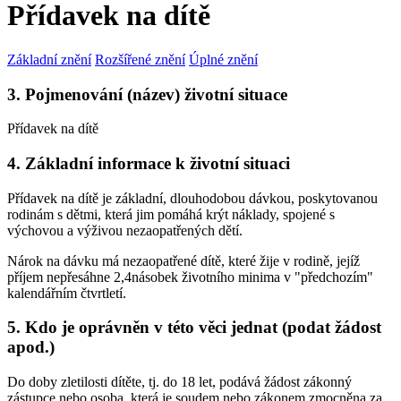
Přídavek na dítě
Základní znění
Rozšířené znění
Úplné znění
3. Pojmenování (název) životní situace
Přídavek na dítě
4. Základní informace k životní situaci
Přídavek na dítě je základní, dlouhodobou dávkou, poskytovanou
rodinám s dětmi, která jim pomáhá krýt náklady, spojené s
výchovou a výživou nezaopatřených dětí.
Nárok na dávku má nezaopatřené dítě, které žije v rodině, jejíž
příjem nepřesáhne 2,4násobek životního minima v "předchozím"
kalendářním čtvrtletí.
5. Kdo je oprávněn v této věci jednat (podat žádost
apod.)
Do doby zletilosti dítěte, tj. do 18 let, podává žádost zákonný
zástupce nebo osoba, která je soudem nebo zákonem zmocněna za