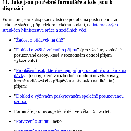
11. Jaké jsou potřebné formuláře a kde jsou k
dispozici
Formuláře jsou k dispozici v tištěné podobě na příslušném úřadu
nebo ke stažení, příp. elektronickému podání, na
internetových
stránkách Ministerstva práce a sociálních věcí
:
"
Žádost o přídavek na dítě
"
"
Doklad o výši čtvrtletního příjmu
" (pro všechny společně
posuzované osoby, které v rozhodném období příjem
vykazovaly)
"
Prohlášení osob, které nemají příjmy rozhodné pro nárok na
dávky
" (osoby, které v rozhodném období nevykazovaly,
kromě rodičovského příspěvku a přídavku na dítě, jiný
příjem)
"
Doklad o výživném poskytovaném společně posuzovanou
osobou
"
Formuláře pro nezaopatřené děti ve věku 15 - 26 let:
"
Potvrzení o studiu
" nebo