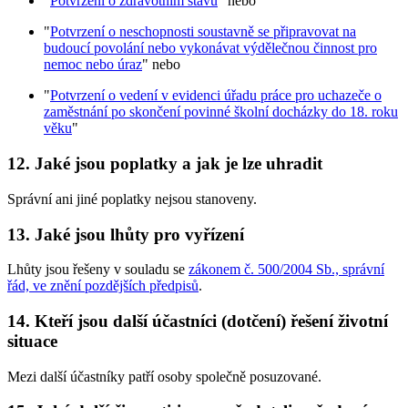
"
Potvrzení o zdravotním stavu
" nebo
"
Potvrzení o neschopnosti soustavně se připravovat na
budoucí povolání nebo vykonávat výdělečnou činnost pro
nemoc nebo úraz
" nebo
"
Potvrzení o vedení v evidenci úřadu práce pro uchazeče o
zaměstnání po skončení povinné školní docházky do 18. roku
věku
"
12. Jaké jsou poplatky a jak je lze uhradit
Správní ani jiné poplatky nejsou stanoveny.
13. Jaké jsou lhůty pro vyřízení
Lhůty jsou řešeny v souladu se
zákonem č. 500/2004 Sb., správní
řád, ve znění pozdějších předpisů
.
14. Kteří jsou další účastníci (dotčení) řešení životní
situace
Mezi další účastníky patří osoby společně posuzované.