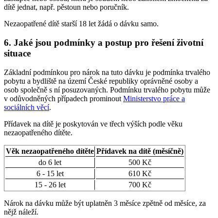
dítě jednat, např. pěstoun nebo poručník.
Nezaopatřené dítě starší 18 let žádá o dávku samo.
6. Jaké jsou podmínky a postup pro řešení životní
situace
Základní podmínkou pro nárok na tuto dávku je podmínka trvalého
pobytu a bydliště na území České republiky oprávněné osoby a
osob společně s ní posuzovaných. Podmínku trvalého pobytu může
v odůvodněných případech prominout
Ministerstvo práce a
sociálních věcí
.
Přídavek na dítě je poskytován ve třech výších podle věku
nezaopatřeného dítěte.
Věk nezaopatřeného dítěte
Přídavek na dítě (měsíčně)
do 6 let
500 Kč
6 - 15 let
610 Kč
15 - 26 let
700 Kč
Nárok na dávku může být uplatněn 3 měsíce zpětně od měsíce, za
nějž náleží.