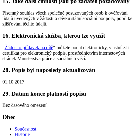
15. Jaké další činnosti jsou po žadateli požadovány
Písemný souhlas všech společně posuzovaných osob k ověřování
údajů uvedených v žádosti o dávku státní sociální podpory, popř. ke
zjišťování těchto údajů.
16. Elektronická služba, kterou lze využít
"
Žádost o přídavek na dítě
" můžete podat elektronicky, vlastníte-li
certifikát pro elektronický podpis, prostřednictvím internetových
stránek Ministerstva práce a sociálních věcí.
28. Popis byl naposledy aktualizován
01.10.2017
29. Datum konce platnosti popisu
Bez časového omezení.
Obec
Současnost
Historie