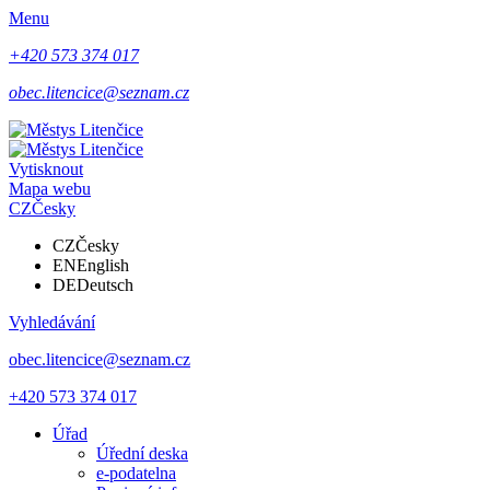
Menu
+420 573 374 017
obec.litencice@seznam.cz
Vytisknout
Mapa webu
CZ
Česky
CZ
Česky
EN
English
DE
Deutsch
Vyhledávání
obec.litencice@seznam.cz
+420 573 374 017
Úřad
Úřední deska
e-podatelna