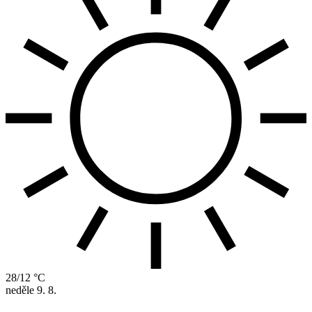
28/12 °C
neděle
9. 8.