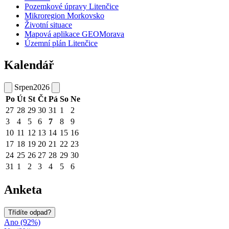
Pozemkové úpravy Litenčice
Mikroregion Morkovsko
Životní situace
Mapová aplikace GEOMorava
Územní plán Litenčice
Kalendář
Srpen
2026
Po
Út
St
Čt
Pá
So
Ne
27
28
29
30
31
1
2
3
4
5
6
7
8
9
10
11
12
13
14
15
16
17
18
19
20
21
22
23
24
25
26
27
28
29
30
31
1
2
3
4
5
6
Anketa
Třídíte odpad?
Ano (92%)