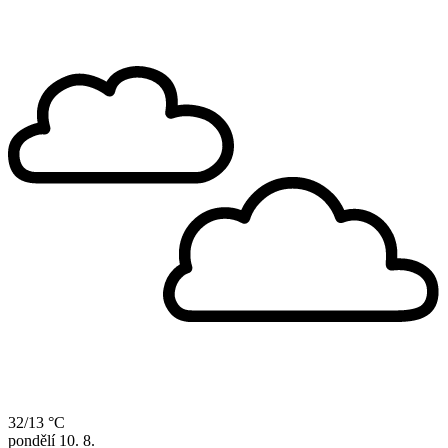
32/13 °C
pondělí
10. 8.