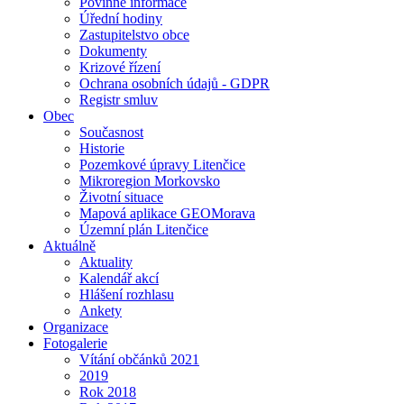
Povinné informace
Úřední hodiny
Zastupitelstvo obce
Dokumenty
Krizové řízení
Ochrana osobních údajů - GDPR
Registr smluv
Obec
Současnost
Historie
Pozemkové úpravy Litenčice
Mikroregion Morkovsko
Životní situace
Mapová aplikace GEOMorava
Územní plán Litenčice
Aktuálně
Aktuality
Kalendář akcí
Hlášení rozhlasu
Ankety
Organizace
Fotogalerie
Vítání občánků 2021
2019
Rok 2018