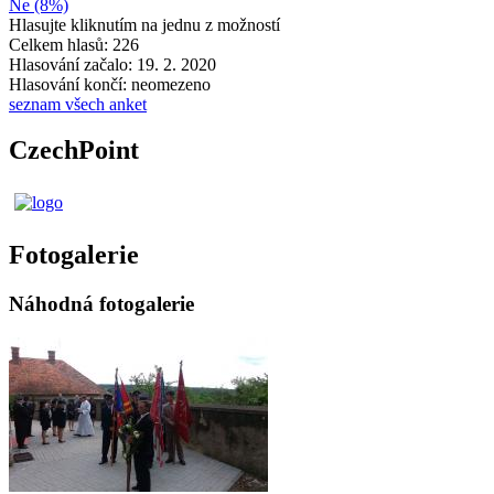
Ne (8%)
Hlasujte kliknutím na jednu z možností
Celkem hlasů: 226
Hlasování začalo: 19. 2. 2020
Hlasování končí: neomezeno
seznam všech anket
CzechPoint
Fotogalerie
Náhodná fotogalerie