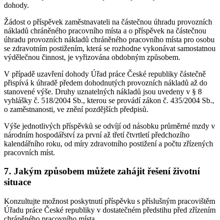
dohody.
Žádost o příspěvek zaměstnavateli na částečnou úhradu provozních
nákladů chráněného pracovního místa a o příspěvek na částečnou
úhradu provozních nákladů chráněného pracovního místa pro osobu
se zdravotním postižením, která se rozhodne vykonávat samostatnou
výdělečnou činnost, je vyřizována obdobným způsobem.
V případě uzavření dohody Úřad práce České republiky částečně
přispívá k úhradě předem dohodnutých provozních nákladů až do
stanovené výše. Druhy uznatelných nákladů jsou uvedeny v § 8
vyhlášky č. 518/2004 Sb., kterou se provádí zákon č. 435/2004 Sb.,
o zaměstnanosti, ve znění pozdějších předpisů.
Výše jednotlivých příspěvků se odvíjí od násobku průměrné mzdy v
národním hospodářství za první až třetí čtvrtletí předchozího
kalendářního roku, od míry zdravotního postižení a počtu zřízených
pracovních míst.
7. Jakým způsobem můžete zahájit řešení životní
situace
Konzultujte možnost poskytnutí příspěvku s příslušným pracovištěm
Úřadu práce České republiky v dostatečném předstihu před zřízením
chráněného pracovního místa.