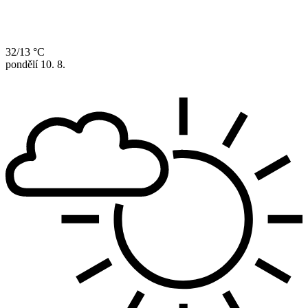
32/13 °C
pondělí
10. 8.