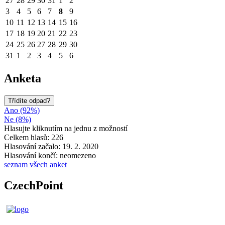
27
28
29
30
31
1
2
3
4
5
6
7
8
9
10
11
12
13
14
15
16
17
18
19
20
21
22
23
24
25
26
27
28
29
30
31
1
2
3
4
5
6
Anketa
Třídíte odpad?
Ano (92%)
Ne (8%)
Hlasujte kliknutím na jednu z možností
Celkem hlasů: 226
Hlasování začalo: 19. 2. 2020
Hlasování končí: neomezeno
seznam všech anket
CzechPoint