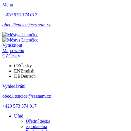
Menu
+420 573 374 017
obec.litencice@seznam.cz
Vytisknout
Mapa webu
CZ
Česky
CZ
Česky
EN
English
DE
Deutsch
Vyhledávání
obec.litencice@seznam.cz
+420 573 374 017
Úřad
Úřední deska
e-podatelna