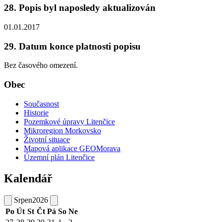
28. Popis byl naposledy aktualizován
01.01.2017
29. Datum konce platnosti popisu
Bez časového omezení.
Obec
Současnost
Historie
Pozemkové úpravy Litenčice
Mikroregion Morkovsko
Životní situace
Mapová aplikace GEOMorava
Územní plán Litenčice
Kalendář
Srpen
2026
Po
Út
St
Čt
Pá
So
Ne