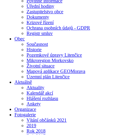
Povinné informace
Úřední hodiny
Zastupitelstvo obce
Dokumenty
Krizové řízení
Ochrana osobních údajů - GDPR
Registr smluv
Obec
Současnost
Historie
Pozemkové úpravy Litenčice
Mikroregion Morkovsko
Životní situace
Mapová aplikace GEOMorava
Územní plán Litenčice
Aktuálně
Aktuality
Kalendář akcí
Hlášení rozhlasu
Ankety
Organizace
Fotogalerie
Vítání občánků 2021
2019
Rok 2018