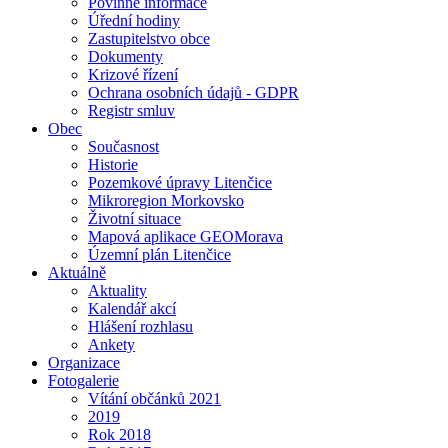
Povinné informace
Úřední hodiny
Zastupitelstvo obce
Dokumenty
Krizové řízení
Ochrana osobních údajů - GDPR
Registr smluv
Obec
Současnost
Historie
Pozemkové úpravy Litenčice
Mikroregion Morkovsko
Životní situace
Mapová aplikace GEOMorava
Územní plán Litenčice
Aktuálně
Aktuality
Kalendář akcí
Hlášení rozhlasu
Ankety
Organizace
Fotogalerie
Vítání občánků 2021
2019
Rok 2018