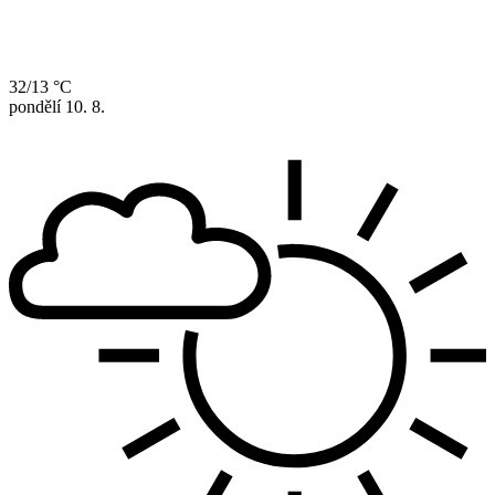
32/13 °C
pondělí
10. 8.