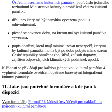
Ústředním seznamu kulturních památek
, popř. číslo jednacího
rozhodnutí Ministerstva kultury o prohlášení věci za kulturní
památku,
účel, pro který má být památka vyvezena (spolu s
odůvodněním),
přesně stanovenou dobu, na kterou má být kulturní památka
vyvezena,
popis opatření, která mají minimalizovat nebezpečí, kterými
by kulturní památka mohla být po dobu pobytu mimo území
České republiky ohrožena (pojištění, způsob dopravy,
zajištění odpovídajících klimatických podmínek apod.).
K žádosti se přikládají pro každou jednotlivou kulturní památku 4
vyplněné formuláře osvědčení opatřené barevnými fotografiemi
kulturní památky.
11. Jaké jsou potřebné formuláře a kde jsou k
dispozici
Vzor formuláře
:
Formulář k žádosti (osvědčení) pro nakládání s
(národní) kulturní památkou