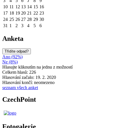
3
4
5
6
7
8
9
10
11
12
13
14
15
16
17
18
19
20
21
22
23
24
25
26
27
28
29
30
31
1
2
3
4
5
6
Anketa
Třídíte odpad?
Ano (92%)
Ne (8%)
Hlasujte kliknutím na jednu z možností
Celkem hlasů: 226
Hlasování začalo: 19. 2. 2020
Hlasování končí: neomezeno
seznam všech anket
CzechPoint
Fotogalerie