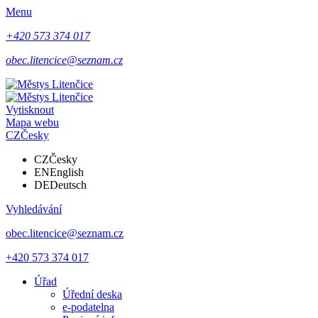
Menu
+420 573 374 017
obec.litencice@seznam.cz
Vytisknout
Mapa webu
CZ
Česky
CZ
Česky
EN
English
DE
Deutsch
Vyhledávání
obec.litencice@seznam.cz
+420 573 374 017
Úřad
Úřední deska
e-podatelna