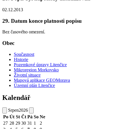
02.12.2013
29. Datum konce platnosti popisu
Bez časového omezení.
Obec
Současnost
Historie
Pozemkové úpravy Litenčice
Mikroregion Morkovsko
Životní situace
Mapová aplikace GEOMorava
Územní plán Litenčice
Kalendář
Srpen
2026
Po
Út
St
Čt
Pá
So
Ne
27
28
29
30
31
1
2