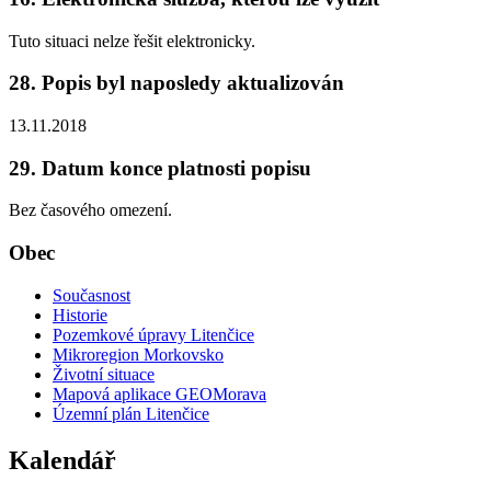
Tuto situaci nelze řešit elektronicky.
28. Popis byl naposledy aktualizován
13.11.2018
29. Datum konce platnosti popisu
Bez časového omezení.
Obec
Současnost
Historie
Pozemkové úpravy Litenčice
Mikroregion Morkovsko
Životní situace
Mapová aplikace GEOMorava
Územní plán Litenčice
Kalendář