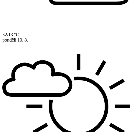
32/13 °C
pondělí
10. 8.