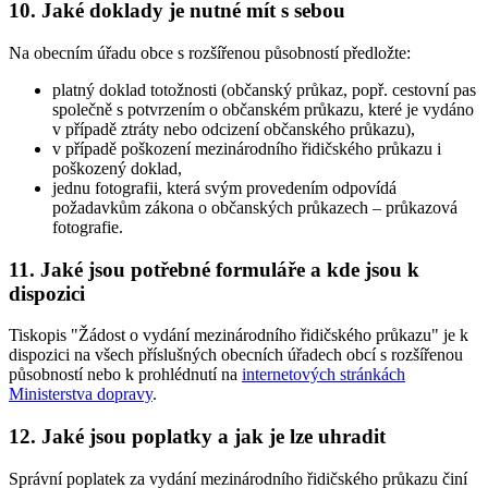
10. Jaké doklady je nutné mít s sebou
Na obecním úřadu obce s rozšířenou působností předložte:
platný doklad totožnosti (občanský průkaz, popř. cestovní pas
společně s potvrzením o občanském průkazu, které je vydáno
v případě ztráty nebo odcizení občanského průkazu),
v případě poškození mezinárodního řidičského průkazu i
poškozený doklad,
jednu fotografii, která svým provedením odpovídá
požadavkům zákona o občanských průkazech – průkazová
fotografie.
11. Jaké jsou potřebné formuláře a kde jsou k
dispozici
Tiskopis "Žádost o vydání mezinárodního řidičského průkazu" je k
dispozici na všech příslušných obecních úřadech obcí s rozšířenou
působností nebo k prohlédnutí na
internetových stránkách
Ministerstva dopravy
.
12. Jaké jsou poplatky a jak je lze uhradit
Správní poplatek za vydání mezinárodního řidičského průkazu činí