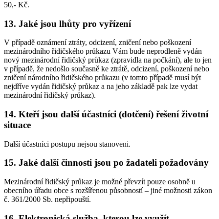
50,- Kč.
13. Jaké jsou lhůty pro vyřízení
V případě oznámení ztráty, odcizení, zničení nebo poškození
mezinárodního řidičského průkazu Vám bude neprodleně vydán
nový mezinárodní řidičský průkaz (zpravidla na počkání), ale to jen
v případě, že nedošlo současně ke ztrátě, odcizení, poškození nebo
zničení národního řidičského průkazu (v tomto případě musí být
nejdříve vydán řidičský průkaz a na jeho základě pak lze vydat
mezinárodní řidičský průkaz).
14. Kteří jsou další účastníci (dotčení) řešení životní
situace
Další účastníci postupu nejsou stanoveni.
15. Jaké další činnosti jsou po žadateli požadovány
Mezinárodní řidičský průkaz je možné převzít pouze osobně u
obecního úřadu obce s rozšířenou působností – jiné možnosti zákon
č. 361/2000 Sb. nepřipouští.
16. Elektronická služba, kterou lze využít