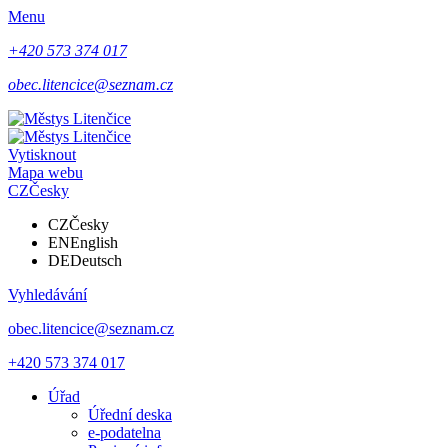
Menu
+420 573 374 017
obec.litencice@seznam.cz
Vytisknout
Mapa webu
CZ
Česky
CZ
Česky
EN
English
DE
Deutsch
Vyhledávání
obec.litencice@seznam.cz
+420 573 374 017
Úřad
Úřední deska
e-podatelna