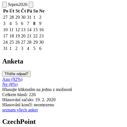
Srpen
2026
Po
Út
St
Čt
Pá
So
Ne
27
28
29
30
31
1
2
3
4
5
6
7
8
9
10
11
12
13
14
15
16
17
18
19
20
21
22
23
24
25
26
27
28
29
30
31
1
2
3
4
5
6
Anketa
Třídíte odpad?
Ano (92%)
Ne (8%)
Hlasujte kliknutím na jednu z možností
Celkem hlasů: 226
Hlasování začalo: 19. 2. 2020
Hlasování končí: neomezeno
seznam všech anket
CzechPoint