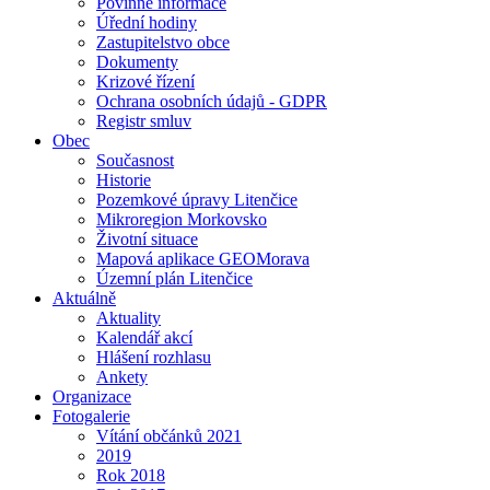
Povinné informace
Úřední hodiny
Zastupitelstvo obce
Dokumenty
Krizové řízení
Ochrana osobních údajů - GDPR
Registr smluv
Obec
Současnost
Historie
Pozemkové úpravy Litenčice
Mikroregion Morkovsko
Životní situace
Mapová aplikace GEOMorava
Územní plán Litenčice
Aktuálně
Aktuality
Kalendář akcí
Hlášení rozhlasu
Ankety
Organizace
Fotogalerie
Vítání občánků 2021
2019
Rok 2018