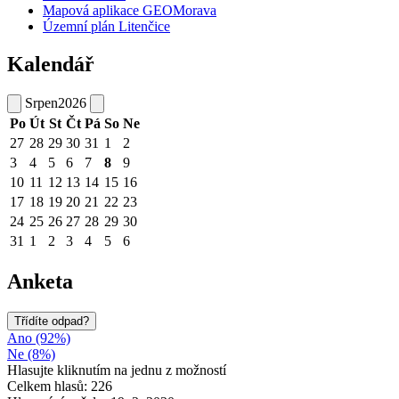
Mapová aplikace GEOMorava
Územní plán Litenčice
Kalendář
Srpen
2026
Po
Út
St
Čt
Pá
So
Ne
27
28
29
30
31
1
2
3
4
5
6
7
8
9
10
11
12
13
14
15
16
17
18
19
20
21
22
23
24
25
26
27
28
29
30
31
1
2
3
4
5
6
Anketa
Třídíte odpad?
Ano (92%)
Ne (8%)
Hlasujte kliknutím na jednu z možností
Celkem hlasů: 226