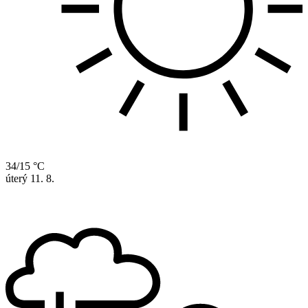
34/15 °C
úterý
11. 8.