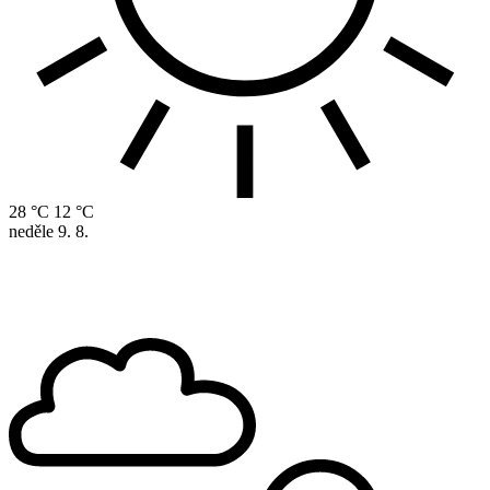
28 °C
12 °C
neděle
9. 8.