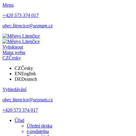
Menu
+420 573 374 017
obec.litencice@seznam.cz
Vytisknout
Mapa webu
CZ
Česky
CZ
Česky
EN
English
DE
Deutsch
Vyhledávání
obec.litencice@seznam.cz
+420 573 374 017
Úřad
Úřední deska
e-podatelna