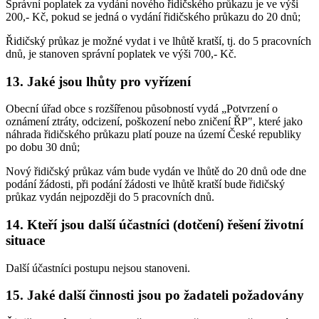
Správní poplatek za vydání nového řidičského průkazu je ve výši
200,- Kč, pokud se jedná o vydání řidičského průkazu do 20 dnů;
Řidičský průkaz je možné vydat i ve lhůtě kratší, tj. do 5 pracovních
dnů, je stanoven správní poplatek ve výši 700,- Kč.
13. Jaké jsou lhůty pro vyřízení
Obecní úřad obce s rozšířenou působností vydá „Potvrzení o
oznámení ztráty, odcizení, poškození nebo zničení ŘP", které jako
náhrada řidičského průkazu platí pouze na území České republiky
po dobu 30 dnů;
Nový řidičský průkaz vám bude vydán ve lhůtě do 20 dnů ode dne
podání žádosti, při podání žádosti ve lhůtě kratší bude řidičský
průkaz vydán nejpozději do 5 pracovních dnů.
14. Kteří jsou další účastníci (dotčení) řešení životní
situace
Další účastníci postupu nejsou stanoveni.
15. Jaké další činnosti jsou po žadateli požadovány