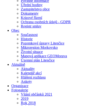
Povinné informace
Úřední hodiny
Zastupitelstvo obce
Dokumenty
Krizové řízení
Ochrana osobních údajů - GDPR
Registr smluv
Obec
Současnost
Historie
Pozemkové úpravy Litenčice
Mikroregion Morkovsko
Životní situace
Mapová aplikace GEOMorava
Územní plán Litenčice
Aktuálně
Aktuality
Kalendář akcí
Hlášení rozhlasu
Ankety
Organizace
Fotogalerie
Vítání občánků 2021
2019
Rok 2018