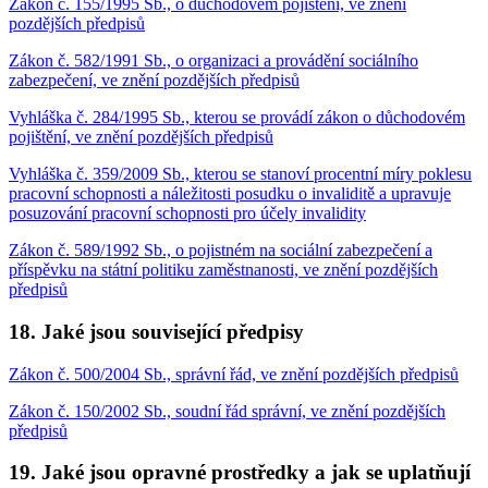
Zákon č. 155/1995 Sb., o důchodovém pojištění, ve znění
pozdějších předpisů
Zákon č. 582/1991 Sb., o organizaci a provádění sociálního
zabezpečení, ve znění pozdějších předpisů
Vyhláška č. 284/1995 Sb., kterou se provádí zákon o důchodovém
pojištění, ve znění pozdějších předpisů
Vyhláška č. 359/2009 Sb., kterou se stanoví procentní míry poklesu
pracovní schopnosti a náležitosti posudku o invaliditě a upravuje
posuzování pracovní schopnosti pro účely invalidity
Zákon č. 589/1992 Sb., o pojistném na sociální zabezpečení a
příspěvku na státní politiku zaměstnanosti, ve znění pozdějších
předpisů
18. Jaké jsou související předpisy
Zákon č. 500/2004 Sb., správní řád, ve znění pozdějších předpisů
Zákon č. 150/2002 Sb., soudní řád správní, ve znění pozdějších
předpisů
19. Jaké jsou opravné prostředky a jak se uplatňují