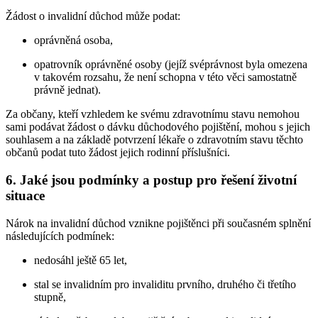
Žádost o invalidní důchod může podat:
oprávněná osoba,
opatrovník oprávněné osoby (jejíž svéprávnost byla omezena
v takovém rozsahu, že není schopna v této věci samostatně
právně jednat).
Za občany, kteří vzhledem ke svému zdravotnímu stavu nemohou
sami podávat žádost o dávku důchodového pojištění, mohou s jejich
souhlasem a na základě potvrzení lékaře o zdravotním stavu těchto
občanů podat tuto žádost jejich rodinní příslušníci.
6. Jaké jsou podmínky a postup pro řešení životní
situace
Nárok na invalidní důchod vznikne pojištěnci při současném splnění
následujících podmínek:
nedosáhl ještě 65 let,
stal se invalidním pro invaliditu prvního, druhého či třetího
stupně,