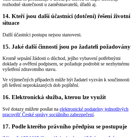
rozhodné skutečnosti u zaměstnavatelů, úřadů aj.
14. Kteří jsou další účastníci (dotčení) řešení životní
situace
Další účastníci postupu nejsou stanoveni.
15. Jaké další činnosti jsou po žadateli požadovány
Kromě sepsání žádosti o důchod, jejího vybavení potřebnými
doklady a ověření podpisem, se požaduje podrobit se nezbytnému
vyšetření zdravotního stavu.
Ve výjimečných případech může být žadatel vyzván k součinnosti
při šetření neprokázaných dob pojištění.
16. Elektronická služba, kterou lze využít
Své dotazy můžete posílat na
elektronické podatelny jednotlivých
pracovišť České správy sociálního zabezpečení
.
17. Podle kterého právního předpisu se postupuje