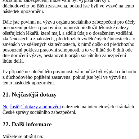
sociálního zabezpečení, může vám být výplata dávky z
důchodového pojištění zastavena, pokud jste byli ve výzvě na tento
následek upozorněni.
Dále jste povinni na výzvu orgánu sociálního zabezpečení pro účely
posouzení poklesu pracovní schopnosti předložit lékařské nálezy
ošetřujících lékařů, které mají, a sdělit údaje o dosaženém vzdělání,
zkušenostech a znalostech, předchozích výdělečných činnostech a o
změnách ve sdělených skutečnostech, k nimž došlo od předchozího
posouzení poklesu pracovní schopnosti, a to ve lhůtě do 8 dnů ode
dne doručení výzvy, nestanovil-li orgán sociálního zabezpečení
lhůtu delší.
I v případě nesplnění této povinnosti vám může být výplata důchodu
z důchodového pojištění zastavena, pokud jste byli ve výzvě na
tento následek upozorněni.
21. Nejčastější dotazy
Nejčastější dotazy a odpovědi
naleznete na internetových stránkách
České správy sociálního zabezpečení.
22. Další informace
Můžete se obrátit na: