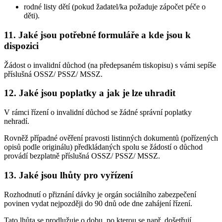
rodné listy dětí (pokud žadatel/ka požaduje zápočet péče o
děti).
11. Jaké jsou potřebné formuláře a kde jsou k
dispozici
Žádost o invalidní důchod (na předepsaném tiskopisu) s vámi sepíše
příslušná OSSZ/ PSSZ/ MSSZ.
12. Jaké jsou poplatky a jak je lze uhradit
V rámci řízení o invalidní důchod se žádné správní poplatky
nehradí.
Rovněž případné ověření pravosti listinných dokumentů (pořízených
opisů podle originálu) předkládaných spolu se žádostí o důchod
provádí bezplatně příslušná OSSZ/ PSSZ/ MSSZ.
13. Jaké jsou lhůty pro vyřízení
Rozhodnutí o přiznání dávky je orgán sociálního zabezpečení
povinen vydat nejpozději do 90 dnů ode dne zahájení řízení.
Tato lhůta se prodlužuje o dobu, po kterou se např. došetřují