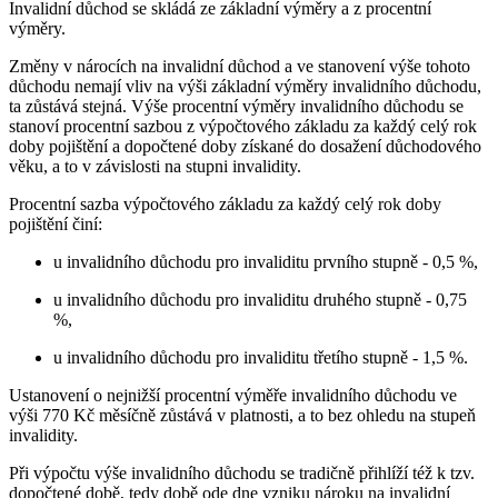
Invalidní důchod se skládá ze základní výměry a z procentní
výměry.
Změny v nárocích na invalidní důchod a ve stanovení výše tohoto
důchodu nemají vliv na výši základní výměry invalidního důchodu,
ta zůstává stejná. Výše procentní výměry invalidního důchodu se
stanoví procentní sazbou z výpočtového základu za každý celý rok
doby pojištění a dopočtené doby získané do dosažení důchodového
věku, a to v závislosti na stupni invalidity.
Procentní sazba výpočtového základu za každý celý rok doby
pojištění činí:
u invalidního důchodu pro invaliditu prvního stupně - 0,5 %,
u invalidního důchodu pro invaliditu druhého stupně - 0,75
%,
u invalidního důchodu pro invaliditu třetího stupně - 1,5 %.
Ustanovení o nejnižší procentní výměře invalidního důchodu ve
výši 770 Kč měsíčně zůstává v platnosti, a to bez ohledu na stupeň
invalidity.
Při výpočtu výše invalidního důchodu se tradičně přihlíží též k tzv.
dopočtené době, tedy době ode dne vzniku nároku na invalidní