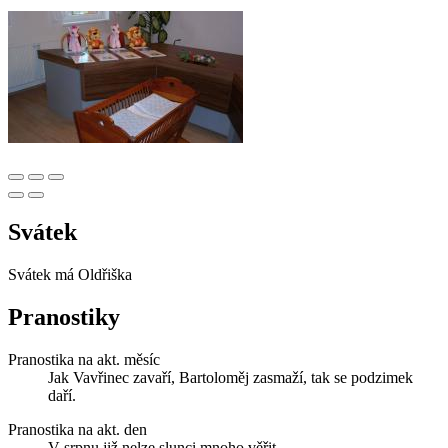
Svátek
Svátek má
Oldřiška
Pranostiky
Pranostika na akt. měsíc
Jak Vavřinec zavaří, Bartoloměj zasmaží, tak se podzimek
daří.
Pranostika na akt. den
V srpnu již nelze slunci mnoho věřit.