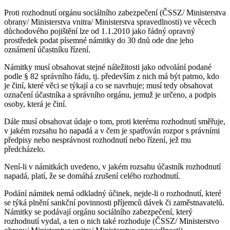
Proti rozhodnutí orgánu sociálního zabezpečení (ČSSZ/ Ministerstva
obrany/ Ministerstva vnitra/ Ministerstva spravedlnosti) ve věcech
důchodového pojištění lze od 1.1.2010 jako řádný opravný
prostředek podat písemné námitky do 30 dnů ode dne jeho
oznámení účastníku řízení.
Námitky musí obsahovat stejné náležitosti jako odvolání podané
podle § 82 správního řádu, tj. především z nich má být patrno, kdo
je činí, které věci se týkají a co se navrhuje; musí tedy obsahovat
označení účastníka a správního orgánu, jemuž je určeno, a podpis
osoby, která je činí.
Dále musí obsahovat údaje o tom, proti kterému rozhodnutí směřuje,
v jakém rozsahu ho napadá a v čem je spatřován rozpor s právními
předpisy nebo nesprávnost rozhodnutí nebo řízení, jež mu
předcházelo.
Není-li v námitkách uvedeno, v jakém rozsahu účastník rozhodnutí
napadá, platí, že se domáhá zrušení celého rozhodnutí.
Podání námitek nemá odkladný účinek, nejde-li o rozhodnutí, které
se týká plnění sankční povinnosti příjemců dávek či zaměstnavatelů.
Námitky se podávají orgánu sociálního zabezpečení, který
rozhodnutí vydal, a ten o nich také rozhoduje (ČSSZ/ Ministerstvo