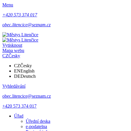
Menu
+420 573 374 017
obec.litencice@seznam.cz
Vytisknout
Mapa webu
CZ
Česky
CZ
Česky
EN
English
DE
Deutsch
Vyhledávání
obec.litencice@seznam.cz
+420 573 374 017
Úřad
Úřední deska
e-podatelna