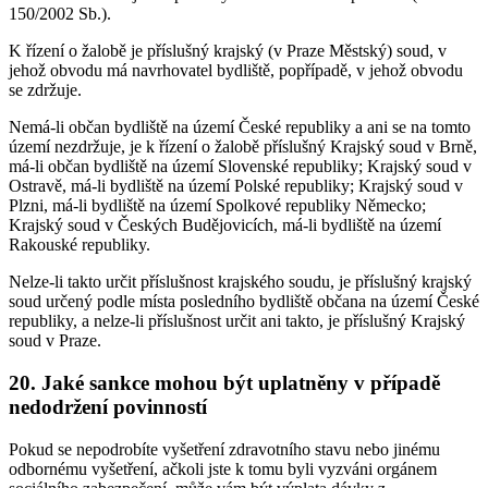
150/2002 Sb.).
K řízení o žalobě je příslušný krajský (v Praze Městský) soud, v
jehož obvodu má navrhovatel bydliště, popřípadě, v jehož obvodu
se zdržuje.
Nemá-li občan bydliště na území České republiky a ani se na tomto
území nezdržuje, je k řízení o žalobě příslušný Krajský soud v Brně,
má-li občan bydliště na území Slovenské republiky; Krajský soud v
Ostravě, má-li bydliště na území Polské republiky; Krajský soud v
Plzni, má-li bydliště na území Spolkové republiky Německo;
Krajský soud v Českých Budějovicích, má-li bydliště na území
Rakouské republiky.
Nelze-li takto určit příslušnost krajského soudu, je příslušný krajský
soud určený podle místa posledního bydliště občana na území České
republiky, a nelze-li příslušnost určit ani takto, je příslušný Krajský
soud v Praze.
20. Jaké sankce mohou být uplatněny v případě
nedodržení povinností
Pokud se nepodrobíte vyšetření zdravotního stavu nebo jinému
odbornému vyšetření, ačkoli jste k tomu byli vyzváni orgánem