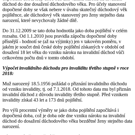
důchod do dne dosažení důchodového věku. Pro účely stanovení
dopočtené doby se však nebere v úvahu skutečný důchodový věk
pojištěnce, ale důchodový věk stanovený pro ženy stejného data
narození, které nevychovaly žádné dítě.
Do 31.12.2009 se tato doba hodnotila jako doba pojištění v celém
rozsahu. Od 1.1.2010 jsou pravidla zápočtu dopočtené doby
přísnější - hodnotí se (až na výjimky) jen v takovém poměru, v
jakém je součet dnů české doby pojištění získaných v období od
dosažení 18 let věku do vzniku nároku na invalidní důchod vůči
celkovému počtu dnů v tomto období.
Výpočet invalidního důchodu pro invaliditu třetího stupně v roce
2018:
Muž narozený 18.5.1956 požádal o přiznání invalidního důchodu
od vzniku invalidity, tj. od 7.1.2018. Od tohoto data mu byl přiznán
invalidní důchod z důvodu invalidity třetího stupně. Před vznikem
invalidity získal 43 let a 173 dnů pojištění.
Pro výši procentní výměry se jako doba pojištění započítává i
dopočtená doba, což je doba ode dne vzniku nároku na invalidní
důchod do dosažení důchodového věku bezdětné ženy stejného data
narození.