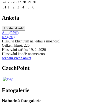
24
25
26
27
28
29
30
31
1
2
3
4
5
6
Anketa
Třídíte odpad?
Ano (92%)
Ne (8%)
Hlasujte kliknutím na jednu z možností
Celkem hlasů: 226
Hlasování začalo: 19. 2. 2020
Hlasování končí: neomezeno
seznam všech anket
CzechPoint
Fotogalerie
Náhodná fotogalerie