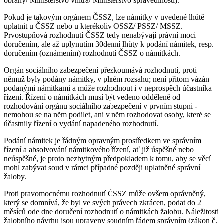
obrany/ Ministerstvo vnitra/ Ministerstvo spravedlnosti).
Pokud je takovým orgánem ČSSZ, lze námitky v uvedené lhůtě
uplatnit u ČSSZ nebo u kterékoliv OSSZ/ PSSZ/ MSSZ.
Prvostupňová rozhodnutí ČSSZ tedy nenabývají právní moci
doručením, ale až uplynutím 30denní lhůty k podání námitek, resp.
doručením (oznámením) rozhodnutí ČSSZ o námitkách.
Orgán sociálního zabezpečení přezkoumává rozhodnutí, proti
němuž byly podány námitky, v plném rozsahu; není přitom vázán
podanými námitkami a může rozhodnout i v neprospěch účastníka
řízení. Řízení o námitkách musí být vedeno odděleně od
rozhodování orgánu sociálního zabezpečení v prvním stupni -
nemohou se na něm podílet, ani v něm rozhodovat osoby, které se
účastnily řízení o vydání napadeného rozhodnutí.
Podání námitek je řádným opravným prostředkem ve správním
řízení a absolvování námitkového řízení, ať již úspěšné nebo
neúspěšné, je proto nezbytným předpokladem k tomu, aby se věcí
mohl zabývat soud v rámci případné později uplatněné správní
žaloby.
Proti pravomocnému rozhodnutí ČSSZ může ovšem oprávněný,
který se domnívá, že byl ve svých právech zkrácen, podat do 2
měsíců ode dne doručení rozhodnutí o námitkách žalobu. Náležitosti
žalobního návrhu jsou upraveny soudním řádem správním (zákon č.