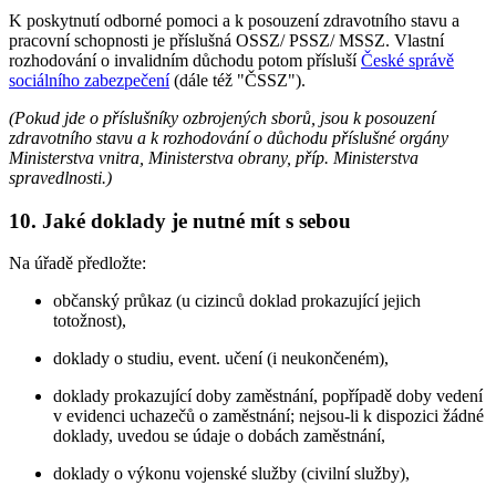
K poskytnutí odborné pomoci a k posouzení zdravotního stavu a
pracovní schopnosti je příslušná OSSZ/ PSSZ/ MSSZ. Vlastní
rozhodování o invalidním důchodu potom přísluší
České správě
sociálního zabezpečení
(dále též "ČSSZ").
(Pokud jde o příslušníky ozbrojených sborů, jsou k posouzení
zdravotního stavu a k rozhodování o důchodu příslušné orgány
Ministerstva vnitra, Ministerstva obrany, příp. Ministerstva
spravedlnosti.)
10. Jaké doklady je nutné mít s sebou
Na úřadě předložte:
občanský průkaz (u cizinců doklad prokazující jejich
totožnost),
doklady o studiu, event. učení (i neukončeném),
doklady prokazující doby zaměstnání, popřípadě doby vedení
v evidenci uchazečů o zaměstnání; nejsou-li k dispozici žádné
doklady, uvedou se údaje o dobách zaměstnání,
doklady o výkonu vojenské služby (civilní služby),