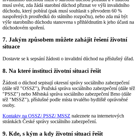
musí uvést, zda žádá starobní důchod přiznat ve výši invalidního
důchodu, který pobíral (pak musí souhlasit s převodem 60 %
naspořených prostředků do státního rozpočtu), nebo zda má být
výše starobního důchodu stanovena s přihlédnutím k jeho účasti na
důchodovém spoření.
7. Jakým způsobem můžete zahájit řešení životní
situace
Dostavte se k sepsání žádosti o invalidní důchod na příslušný úřad.
8. Na které instituci životní situaci řešit
Žádosti o důchod sepisují okresní správy sociálního zabezpečení
(dále též "OSSZ"), Pražská správa sociálního zabezpečení (dále též
"PSSZ") nebo Městská správa sociálního zabezpečení Brno (dále
též "MSSZ"), příslušné podle místa trvalého bydliště oprávněné
osoby.
Kontakty na OSSZ/ PSSZ/ MSSZ
naleznete na internetových
stránkách České správy sociálního zabezpečení.
9. Kde, s kým a kdy životní situaci řešit