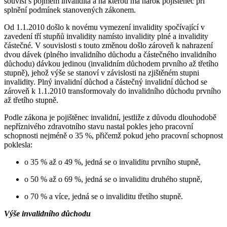
souvisí s pojmem invalidita a na kterou má nárok pojištěnec při
splnění podmínek stanovených zákonem.
Od 1.1.2010 došlo k novému vymezení invalidity spočívající v
zavedení tří stupňů invalidity namísto invalidity plné a invalidity
částečné. V souvislosti s touto změnou došlo zároveň k nahrazení
dvou dávek (plného invalidního důchodu a částečného invalidního
důchodu) dávkou jedinou (invalidním důchodem prvního až třetího
stupně), jehož výše se stanoví v závislosti na zjištěném stupni
invalidity. Plný invalidní důchod a částečný invalidní důchod se
zároveň k 1.1.2010 transformovaly do invalidního důchodu prvního
až třetího stupně.
Podle zákona je pojištěnec invalidní, jestliže z důvodu dlouhodobě
nepříznivého zdravotního stavu nastal pokles jeho pracovní
schopnosti nejméně o 35 %, přičemž pokud jeho pracovní schopnost
poklesla:
o 35 % až o 49 %, jedná se o invaliditu prvního stupně,
o 50 % až o 69 %, jedná se o invaliditu druhého stupně,
o 70 % a více, jedná se o invaliditu třetího stupně.
Výše invalidního důchodu