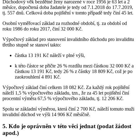
Důchodový věk bezdětné ženy narozené v roce 1956 je 63 let a 2
měsíce, dopočtená doba žadatele je tedy od 7.1.2018 do 17.7.2019,
tj. 557 dnů. Celková doba pojištění v tomto případě tedy činí 45 let.
Osobní vyměřovací základ za rozhodné období, tj. za období od
roku 1986 do roku 2017, činí 32 000 Kč.
Výpočtový základ pro stanovení invalidního důchodu pro invaliditu
třetího stupně se stanoví takto:
částka 13 191 Kč náleží v plné výši,
k této částce se přičte 26 % rozdílu mezi částkou 32 000 Kč a
částkou 13 191 Kč, tedy 26 % z částky 18 809 Kč, což je po
zaokrouhlení 4 891 Kč.
Výpočtový základ činí celkem 18 082 Kč. Za každý rok pojištění
náleží 1,5 % výpočtového základu, tzn., že za 45 let pojištění činí
procentní výměra 67,5 % výpočtového základu, tj. 12 206 Kč.
Spolu se základní výměrou, která činí 2 700 Kč, náleží tomuto muži
invalidní důchod ve výši 14 906 Kč měsíčně.
5. Kdo je oprávněn v této věci jednat (podat žádost
apod.)