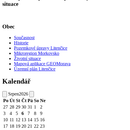
situace
Obec
Současnost
Historie
Pozemkové úpravy Litenčice
Mikroregion Morkovsko
Životní situace
Mapová aplikace GEOMorava
Územní plán Litenčice
Kalendář
Srpen
2026
Po
Út
St
Čt
Pá
So
Ne
27
28
29
30
31
1
2
3
4
5
6
7
8
9
10
11
12
13
14
15
16
17
18
19
20
21
22
23