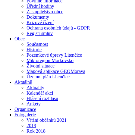
Povinné informace
Úřední hodiny
Zastupitelstvo obce
Dokumenty
Krizové řízení
Ochrana osobních údajů - GDPR
Registr smluv
Obec
Současnost
Historie
Pozemkové úpravy Litenčice
Mikroregion Morkovsko
Životní situace
Mapová aplikace GEOMorava
Územní plán Litenčice
Aktuálně
Aktuality
Kalendář akcí
Hlášení rozhlasu
Ankety
Organizace
Fotogalerie
Vítání občánků 2021
2019
Rok 2018