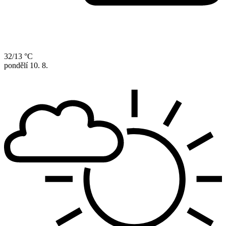
32/13 °C
pondělí
10. 8.