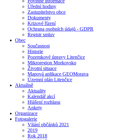
Povinné informace
Úřední hodiny
Zastupitelstvo obce
Dokumenty
Krizové řízení
Ochrana osobních údajů - GDPR
Registr smluv
Obec
Současnost
Historie
Pozemkové úpravy Litenčice
Mikroregion Morkovsko
Životní situace
Mapová aplikace GEOMorava
Územní plán Litenčice
Aktuálně
Aktuality
Kalendář akcí
Hlášení rozhlasu
Ankety
Organizace
Fotogalerie
Vítání občánků 2021
2019
Rok 2018