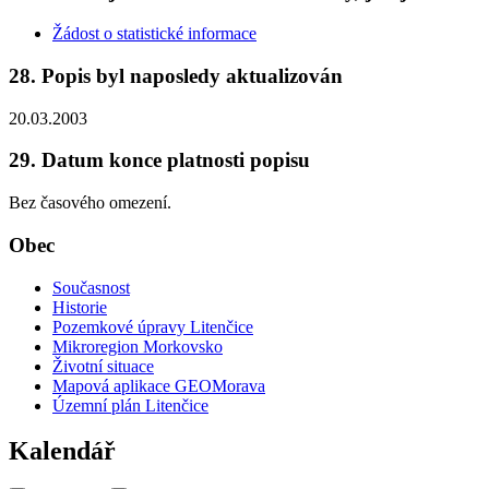
Žádost o statistické informace
28. Popis byl naposledy aktualizován
20.03.2003
29. Datum konce platnosti popisu
Bez časového omezení.
Obec
Současnost
Historie
Pozemkové úpravy Litenčice
Mikroregion Morkovsko
Životní situace
Mapová aplikace GEOMorava
Územní plán Litenčice
Kalendář