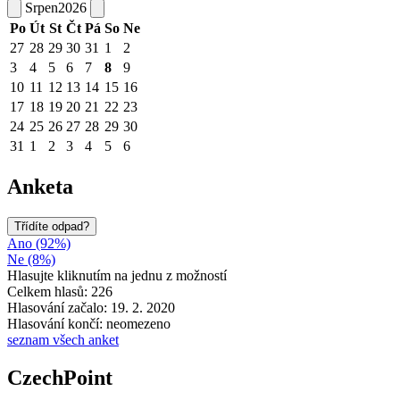
Srpen
2026
Po
Út
St
Čt
Pá
So
Ne
27
28
29
30
31
1
2
3
4
5
6
7
8
9
10
11
12
13
14
15
16
17
18
19
20
21
22
23
24
25
26
27
28
29
30
31
1
2
3
4
5
6
Anketa
Třídíte odpad?
Ano (92%)
Ne (8%)
Hlasujte kliknutím na jednu z možností
Celkem hlasů: 226
Hlasování začalo: 19. 2. 2020
Hlasování končí: neomezeno
seznam všech anket
CzechPoint