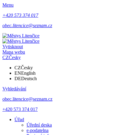
Menu
+420 573 374 017
obec.litencice@seznam.cz
Vytisknout
Mapa webu
CZ
Česky
CZ
Česky
EN
English
DE
Deutsch
Vyhledávání
obec.litencice@seznam.cz
+420 573 374 017
Úřad
Úřední deska
e-podatelna