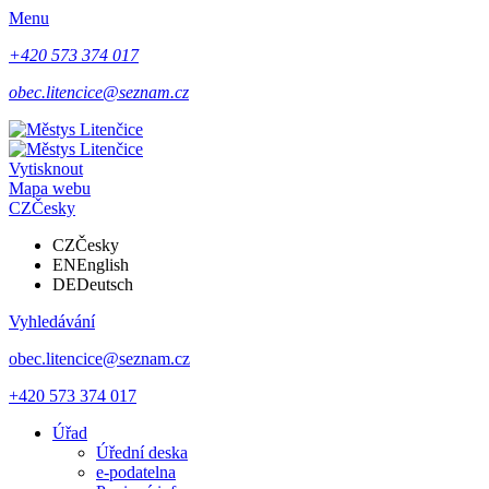
Menu
+420 573 374 017
obec.litencice@seznam.cz
Vytisknout
Mapa webu
CZ
Česky
CZ
Česky
EN
English
DE
Deutsch
Vyhledávání
obec.litencice@seznam.cz
+420 573 374 017
Úřad
Úřední deska
e-podatelna