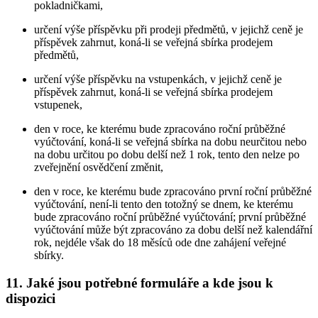
pokladničkami,
určení výše příspěvku při prodeji předmětů, v jejichž ceně je
příspěvek zahrnut, koná-li se veřejná sbírka prodejem
předmětů,
určení výše příspěvku na vstupenkách, v jejichž ceně je
příspěvek zahrnut, koná-li se veřejná sbírka prodejem
vstupenek,
den v roce, ke kterému bude zpracováno roční průběžné
vyúčtování, koná-li se veřejná sbírka na dobu neurčitou nebo
na dobu určitou po dobu delší než 1 rok, tento den nelze po
zveřejnění osvědčení změnit,
den v roce, ke kterému bude zpracováno první roční průběžné
vyúčtování, není-li tento den totožný se dnem, ke kterému
bude zpracováno roční průběžné vyúčtování; první průběžné
vyúčtování může být zpracováno za dobu delší než kalendářní
rok, nejdéle však do 18 měsíců ode dne zahájení veřejné
sbírky.
11. Jaké jsou potřebné formuláře a kde jsou k
dispozici