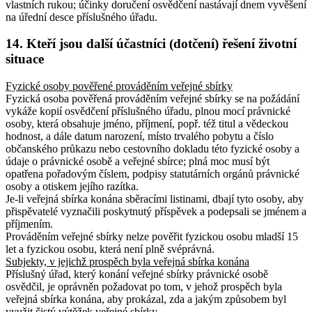
vlastních rukou; účinky doručení osvědčení nastávají dnem vyvěšení
na úřední desce příslušného úřadu.
14. Kteří jsou další účastníci (dotčení) řešení životní
situace
Fyzické osoby pověřené prováděním veřejné sbírky
Fyzická osoba pověřená prováděním veřejné sbírky se na požádání
vykáže kopií osvědčení příslušného úřadu, plnou mocí právnické
osoby, která obsahuje jméno, příjmení, popř. též titul a vědeckou
hodnost, a dále datum narození, místo trvalého pobytu a číslo
občanského průkazu nebo cestovního dokladu této fyzické osoby a
údaje o právnické osobě a veřejné sbírce; plná moc musí být
opatřena pořadovým číslem, podpisy statutárních orgánů právnické
osoby a otiskem jejího razítka.
Je-li veřejná sbírka konána sběracími listinami, dbají tyto osoby, aby
přispěvatelé vyznačili poskytnutý příspěvek a podepsali se jménem a
příjmením.
Prováděním veřejné sbírky nelze pověřit fyzickou osobu mladší 15
let a fyzickou osobu, která není plně svéprávná.
Subjekty, v jejichž prospěch byla veřejná sbírka konána
Příslušný úřad, který konání veřejné sbírky právnické osobě
osvědčil, je oprávněn požadovat po tom, v jehož prospěch byla
veřejná sbírka konána, aby prokázal, zda a jakým způsobem byl
využit čistý výtěžek veřejné sbírky.