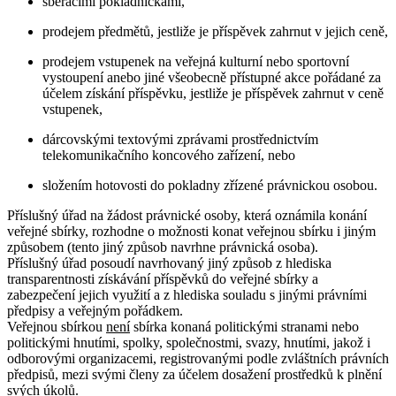
sběracími pokladničkami,
prodejem předmětů, jestliže je příspěvek zahrnut v jejich ceně,
prodejem vstupenek na veřejná kulturní nebo sportovní
vystoupení anebo jiné všeobecně přístupné akce pořádané za
účelem získání příspěvku, jestliže je příspěvek zahrnut v ceně
vstupenek,
dárcovskými textovými zprávami prostřednictvím
telekomunikačního koncového zařízení, nebo
složením hotovosti do pokladny zřízené právnickou osobou.
Příslušný úřad na žádost právnické osoby, která oznámila konání
veřejné sbírky, rozhodne o možnosti konat veřejnou sbírku i jiným
způsobem (tento jiný způsob navrhne právnická osoba).
Příslušný úřad posoudí navrhovaný jiný způsob z hlediska
transparentnosti získávání příspěvků do veřejné sbírky a
zabezpečení jejich využití a z hlediska souladu s jinými právními
předpisy a veřejným pořádkem.
Veřejnou sbírkou
není
sbírka konaná politickými stranami nebo
politickými hnutími, spolky, společnostmi, svazy, hnutími, jakož i
odborovými organizacemi, registrovanými podle zvláštních právních
předpisů, mezi svými členy za účelem dosažení prostředků k plnění
svých úkolů.