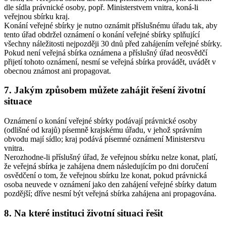
dle sídla právnické osoby, popř. Ministerstvem vnitra, koná-li
veřejnou sbírku kraj.
Konání veřejné sbírky je nutno oznámit příslušnému úřadu tak, aby
tento úřad obdržel oznámení o konání veřejné sbírky splňující
všechny náležitosti nejpozději 30 dnů před zahájením veřejné sbírky.
Pokud není veřejná sbírka oznámena a příslušný úřad neosvědčí
přijetí tohoto oznámení, nesmí se veřejná sbírka provádět, uvádět v
obecnou známost ani propagovat.
7. Jakým způsobem můžete zahájit řešení životní
situace
Oznámení o konání veřejné sbírky podávají právnické osoby
(odlišné od krajů) písemně krajskému úřadu, v jehož správním
obvodu mají sídlo; kraj podává písemné oznámení Ministerstvu
vnitra.
Nerozhodne-li příslušný úřad, že veřejnou sbírku nelze konat, platí,
že veřejná sbírka je zahájena dnem následujícím po dni doručení
osvědčení o tom, že veřejnou sbírku lze konat, pokud právnická
osoba neuvede v oznámení jako den zahájení veřejné sbírky datum
pozdější; dříve nesmí být veřejná sbírka zahájena ani propagována.
8. Na které instituci životní situaci řešit