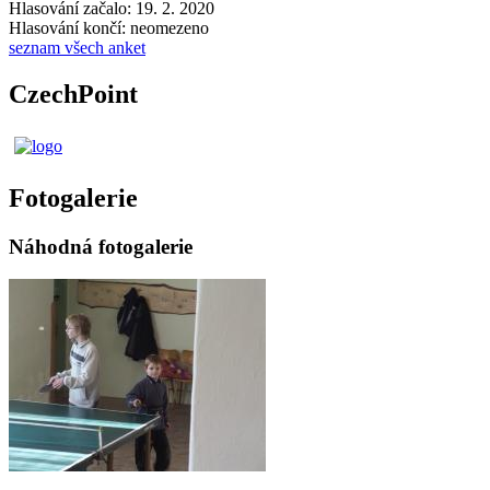
Hlasování začalo: 19. 2. 2020
Hlasování končí: neomezeno
seznam všech anket
CzechPoint
Fotogalerie
Náhodná fotogalerie