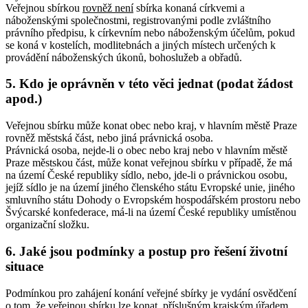
Veřejnou sbírkou
rovněž není
sbírka konaná církvemi a
náboženskými společnostmi, registrovanými podle zvláštního
právního předpisu, k církevním nebo náboženským účelům, pokud
se koná v kostelích, modlitebnách a jiných místech určených k
provádění náboženských úkonů, bohoslužeb a obřadů.
5. Kdo je oprávněn v této věci jednat (podat žádost
apod.)
Veřejnou sbírku může konat obec nebo kraj, v hlavním městě Praze
rovněž městská část, nebo jiná právnická osoba.
Právnická osoba, nejde-li o obec nebo kraj nebo v hlavním městě
Praze městskou část, může konat veřejnou sbírku v případě, že má
na území České republiky sídlo, nebo, jde-li o právnickou osobu,
jejíž sídlo je na území jiného členského státu Evropské unie, jiného
smluvního státu Dohody o Evropském hospodářském prostoru nebo
Švýcarské konfederace, má-li na území České republiky umístěnou
organizační složku.
6. Jaké jsou podmínky a postup pro řešení životní
situace
Podmínkou pro zahájení konání veřejné sbírky je vydání osvědčení
o tom, že veřejnou sbírku lze konat, příslušným krajským úřadem