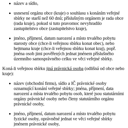
název a sídlo,
usnesení orgánu obce (kraje) o souhlasu s konáním veřejné
sbírky ne starší než 60 dnů; příslušným orgánem je rada obce
(rada kraje), pokud si tuto pravomoc nevyhradilo
zastupitelstvo obce (zastupitelstvo kraje),
jméno, příjmení, datum narození a místo trvalého pobytu
starosty obce (chce-li veřejnou sbírku konat obec), nebo
hejtmana kraje (chce-li veřejnou sbírku konat kraj), popř.
jména osob jimi pověřených jednat jménem příslušného
územního samosprávného celku ve věci veřejné sbírky.
Koná-li veřejnou sbírku
jiná právnická osoba
(odlišná od obce nebo
kraje):
název (obchodní firmu), sídlo a IČ právnické osoby
oznamující konání veřejné sbírky; jména, příjmení, data
narození a místa trvalého pobytu osob, které jsou statutárními
orgány právnické osoby nebo členy statutárního orgánu
právnické osoby,
jméno, příjmení, datum narození a místo trvalého pobytu
fyzické osoby, oprávněné jednat ve věci veřejné sbírky
jménem právnické osoby,