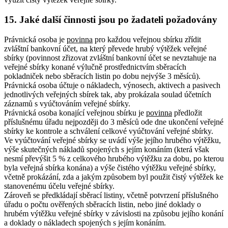
15. Jaké další činnosti jsou po žadateli požadovány
Právnická osoba je
povinna
pro každou veřejnou sbírku zřídit
zvláštní bankovní účet, na který převede hrubý výtěžek veřejné
sbírky (povinnost zřizovat zvláštní bankovní účet se nevztahuje na
veřejné sbírky konané výlučně prostřednictvím sběracích
pokladniček nebo sběracích listin po dobu nejvýše 3 měsíců).
Právnická osoba účtuje o nákladech, výnosech, aktivech a pasivech
jednotlivých veřejných sbírek tak, aby prokázala soulad účetních
záznamů s vyúčtováním veřejné sbírky.
Právnická osoba konající veřejnou sbírku je
povinna
předložit
příslušnému úřadu nejpozději do 3 měsíců ode dne ukončení veřejné
sbírky ke kontrole a schválení celkové vyúčtování veřejné sbírky.
Ve vyúčtování veřejné sbírky se uvádí výše jejího hrubého výtěžku,
výše skutečných nákladů spojených s jejím konáním (která však
nesmí převýšit 5 % z celkového hrubého výtěžku za dobu, po kterou
byla veřejná sbírka konána) a výše čistého výtěžku veřejné sbírky,
včetně prokázání, zda a jakým způsobem byl použit čistý výtěžek ke
stanovenému účelu veřejné sbírky.
Zároveň se předkládají sběrací listiny, včetně potvrzení příslušného
úřadu o počtu ověřených sběracích listin, nebo jiné doklady o
hrubém výtěžku veřejné sbírky v závislosti na způsobu jejího konání
a doklady o nákladech spojených s jejím konáním.