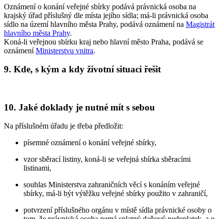
Oznámení o konání veřejné sbírky podává právnická osoba na
krajský úřad příslušný dle místa jejího sídla; má-li právnická osoba
sídlo na území hlavního města Prahy, podává oznámení na
Magistrát
hlavního města Prahy
.
Koná-li veřejnou sbírku kraj nebo hlavní město Praha, podává se
oznámení
Ministerstvu vnitra
.
9. Kde, s kým a kdy životní situaci řešit
10. Jaké doklady je nutné mít s sebou
Na příslušném úřadu je třeba předložit:
písemné oznámení o konání veřejné sbírky,
vzor sběrací listiny, koná-li se veřejná sbírka sběracími
listinami,
souhlas Ministerstva zahraničních věcí s konáním veřejné
sbírky, má-li být výtěžku veřejné sbírky použito v zahraničí,
potvrzení příslušného orgánu v místě sídla právnické osoby o
tom, že právnická osoba nemá splatný daňový nedoplatek, a o