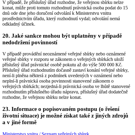
V případě, že příslušný úřad rozhodne, že veřejnou sbírku nelze
konat, může proti tomuto rozhodnutí právnická osoba podat do 15
dnů ode dne jeho doručení odvolání k Ministerstvu vnitra
prostřednictvím úřadu, který rozhodnutí vydal; odvolání nemá
odkladný účinek.
20. Jaké sankce mohou být uplatněny v případě
nedodržení povinností
V případě provádění neoznámené veřejné sbírky nebo oznámené
veřejné sbírky v rozporu se zákonem o veřejných sbírkách uloží
příslušný úřad právnické osobě pokutu až do výše 500 000 Kč.
Příslušný úřad rozhodnutím dočasně zastaví konání veřejné sbírky,
není-li plněna některá z podmínek uvedených v oznámení nebo
neplní-li právnická osoba povinnosti stanovené zákonem o
veřejných sbírkách; nezjedná-li právnická osoba ve lhůtě stanovené
rozhodnutím příslušného úřadu nápravu, příslušný úřad dodatečně
rozhodne, že veřejnou sbírku nelze konat.
23. Informace o popisovaném postupu (o řešení
životní situace) je možné získat také z jiných zdrojů
a v jiné formě
Ministerstvo vnitra / Seznam veřejných sbírek