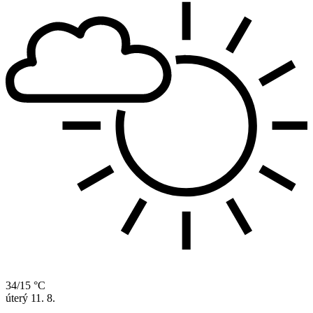
34/15 °C
úterý
11. 8.