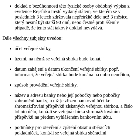
doklad o bezúhonnosti této fyzické osoby obdobný výpisu z
evidence Rejstříku trestů vydaný státem, ve kterém se v
posledních 3 letech zdržovala nepřetržitě déle než 3 měsíce,
který nesmí být starší 90 dnů, nebo čestné prohlášení v
případě, že tento stát takový doklad nevydává.
Dále
všechny subjekty
uvedou:
účel veřejné sbírky,
území, na němž se veřejná sbírka bude konat,
datum zahájení a datum ukončení veřejné sbírky, popř.
informaci, že veřejná sbírka bude konána na dobu neurčitou,
způsob provádění veřejné sbírky,
název a adresu banky nebo její pobočky nebo pobočky
zahraniční banky, u níž je zřízen bankovní účet ke
shromažďování příspěvků získaných veřejnou sbírkou, a číslo
tohoto účtu, koná-li se veřejná sbírka shromažďováním
příspěvků na předem vyhlášeném bankovním účtu,
podmínky pro otevření a zjištění obsahu sběracích
pokladniček, koná-li se veřejná sbírka sběracími