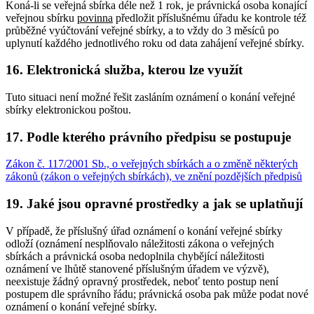
Koná-li se veřejná sbírka déle než 1 rok, je právnická osoba konající
veřejnou sbírku
povinna
předložit příslušnému úřadu ke kontrole též
průběžné vyúčtování veřejné sbírky, a to vždy do 3 měsíců po
uplynutí každého jednotlivého roku od data zahájení veřejné sbírky.
16. Elektronická služba, kterou lze využít
Tuto situaci není možné řešit zasláním oznámení o konání veřejné
sbírky elektronickou poštou.
17. Podle kterého právního předpisu se postupuje
Zákon č. 117/2001 Sb., o veřejných sbírkách a o změně některých
zákonů (zákon o veřejných sbírkách), ve znění pozdějších předpisů
19. Jaké jsou opravné prostředky a jak se uplatňují
V případě, že příslušný úřad oznámení o konání veřejné sbírky
odloží (oznámení nesplňovalo náležitosti zákona o veřejných
sbírkách a právnická osoba nedoplnila chybějící náležitosti
oznámení ve lhůtě stanovené příslušným úřadem ve výzvě),
neexistuje žádný opravný prostředek, neboť tento postup není
postupem dle správního řádu; právnická osoba pak může podat nové
oznámení o konání veřejné sbírky.