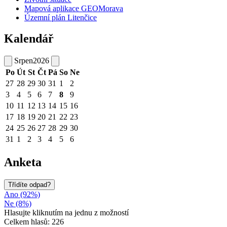
Mapová aplikace GEOMorava
Územní plán Litenčice
Kalendář
Srpen
2026
Po
Út
St
Čt
Pá
So
Ne
27
28
29
30
31
1
2
3
4
5
6
7
8
9
10
11
12
13
14
15
16
17
18
19
20
21
22
23
24
25
26
27
28
29
30
31
1
2
3
4
5
6
Anketa
Třídíte odpad?
Ano (92%)
Ne (8%)
Hlasujte kliknutím na jednu z možností
Celkem hlasů: 226