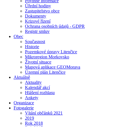
Povinné informace
Úřední hodiny
Zastupitelstvo obce
Dokumenty
Krizové řízení
Ochrana osobních údajů - GDPR
Registr smluv
Obec
Současnost
Historie
Pozemkové úpravy Litenčice
Mikroregion Morkovsko
Životní situace
Mapová aplikace GEOMorava
Územní plán Litenčice
Aktuálně
Aktuality
Kalendář akcí
Hlášení rozhlasu
Ankety
Organizace
Fotogalerie
Vítání občánků 2021
2019
Rok 2018