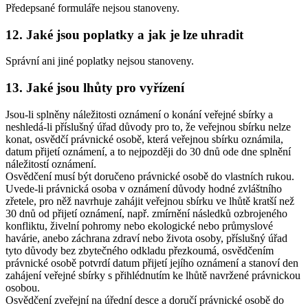
Předepsané formuláře nejsou stanoveny.
12. Jaké jsou poplatky a jak je lze uhradit
Správní ani jiné poplatky nejsou stanoveny.
13. Jaké jsou lhůty pro vyřízení
Jsou-li splněny náležitosti oznámení o konání veřejné sbírky a
neshledá-li příslušný úřad důvody pro to, že veřejnou sbírku nelze
konat, osvědčí právnické osobě, která veřejnou sbírku oznámila,
datum přijetí oznámení, a to nejpozději do 30 dnů ode dne splnění
náležitostí oznámení.
Osvědčení musí být doručeno právnické osobě do vlastních rukou.
Uvede-li právnická osoba v oznámení důvody hodné zvláštního
zřetele, pro něž navrhuje zahájit veřejnou sbírku ve lhůtě kratší než
30 dnů od přijetí oznámení, např. zmírnění následků ozbrojeného
konfliktu, živelní pohromy nebo ekologické nebo průmyslové
havárie, anebo záchrana zdraví nebo života osoby, příslušný úřad
tyto důvody bez zbytečného odkladu přezkoumá, osvědčením
právnické osobě potvrdí datum přijetí jejího oznámení a stanoví den
zahájení veřejné sbírky s přihlédnutím ke lhůtě navržené právnickou
osobou.
Osvědčení zveřejní na úřední desce a doručí právnické osobě do