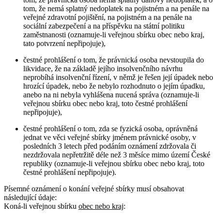
tom, že nemá splatný nedoplatek na pojistném a na penále na
veřejné zdravotní pojištění, na pojistném a na penále na
sociální zabezpečení a na příspěvku na státní politiku
zaměstnanosti (oznamuje-li veřejnou sbírku obec nebo kraj,
tato potvrzení nepřipojuje),
čestné prohlášení o tom, že právnická osoba nevstoupila do
likvidace, že na základě jejího insolvenčního návrhu
neprobíhá insolvenční řízení, v němž je řešen její úpadek nebo
hrozící úpadek, nebo že nebylo rozhodnuto o jejím úpadku,
anebo na ni nebyla vyhlášena nucená správa (oznamuje-li
veřejnou sbírku obec nebo kraj, toto čestné prohlášení
nepřipojuje),
čestné prohlášení o tom, zda se fyzická osoba, oprávněná
jednat ve věci veřejné sbírky jménem právnické osoby, v
posledních 3 letech před podáním oznámení zdržovala či
nezdržovala nepřetržitě déle než 3 měsíce mimo území České
republiky (oznamuje-li veřejnou sbírku obec nebo kraj, toto
čestné prohlášení nepřipojuje).
Písemné oznámení o konání veřejné sbírky musí obsahovat
následující údaje:
Koná-li veřejnou sbírku
obec nebo kraj
: