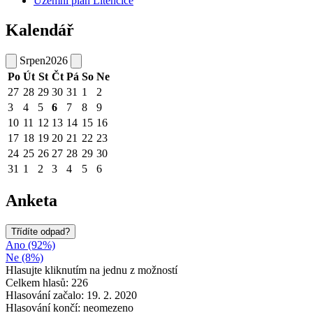
Územní plán Litenčice
Kalendář
Srpen
2026
Po
Út
St
Čt
Pá
So
Ne
27
28
29
30
31
1
2
3
4
5
6
7
8
9
10
11
12
13
14
15
16
17
18
19
20
21
22
23
24
25
26
27
28
29
30
31
1
2
3
4
5
6
Anketa
Třídíte odpad?
Ano (92%)
Ne (8%)
Hlasujte kliknutím na jednu z možností
Celkem hlasů: 226
Hlasování začalo: 19. 2. 2020
Hlasování končí: neomezeno