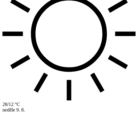
28/12 °C
neděle
9. 8.