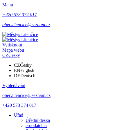
Menu
+420 573 374 017
obec.litencice@seznam.cz
Vytisknout
Mapa webu
CZ
Česky
CZ
Česky
EN
English
DE
Deutsch
Vyhledávání
obec.litencice@seznam.cz
+420 573 374 017
Úřad
Úřední deska
e-podatelna