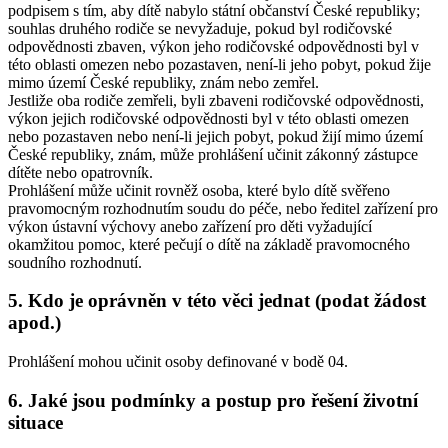
podpisem s tím, aby dítě nabylo státní občanství České republiky;
souhlas druhého rodiče se nevyžaduje, pokud byl rodičovské
odpovědnosti zbaven, výkon jeho rodičovské odpovědnosti byl v
této oblasti omezen nebo pozastaven, není-li jeho pobyt, pokud žije
mimo území České republiky, znám nebo zemřel.
Jestliže oba rodiče zemřeli, byli zbaveni rodičovské odpovědnosti,
výkon jejich rodičovské odpovědnosti byl v této oblasti omezen
nebo pozastaven nebo není-li jejich pobyt, pokud žijí mimo území
České republiky, znám, může prohlášení učinit zákonný zástupce
dítěte nebo opatrovník.
Prohlášení může učinit rovněž osoba, které bylo dítě svěřeno
pravomocným rozhodnutím soudu do péče, nebo ředitel zařízení pro
výkon ústavní výchovy anebo zařízení pro děti vyžadující
okamžitou pomoc, které pečují o dítě na základě pravomocného
soudního rozhodnutí.
5. Kdo je oprávněn v této věci jednat (podat žádost
apod.)
Prohlášení mohou učinit osoby definované v bodě 04.
6. Jaké jsou podmínky a postup pro řešení životní
situace