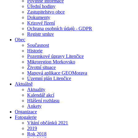
Povinné informace
Úřední hodiny
Zastupitelstvo obce
Dokumenty
Krizové řízení
Ochrana osobních údajů - GDPR
Registr smluv
Obec
Současnost
Historie
Pozemkové úpravy Litenčice
Mikroregion Morkovsko
Životní situace
Mapová aplikace GEOMorava
Územní plán Litenčice
Aktuálně
Aktuality
Kalendář akcí
Hlášení rozhlasu
Ankety
Organizace
Fotogalerie
Vítání občánků 2021
2019
Rok 2018