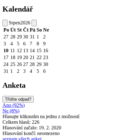
Kalendář
Srpen
2026
Po
Út
St
Čt
Pá
So
Ne
27
28
29
30
31
1
2
3
4
5
6
7
8
9
10
11
12
13
14
15
16
17
18
19
20
21
22
23
24
25
26
27
28
29
30
31
1
2
3
4
5
6
Anketa
Třídíte odpad?
Ano (92%)
Ne (8%)
Hlasujte kliknutím na jednu z možností
Celkem hlasů: 226
Hlasování začalo: 19. 2. 2020
Hlasování končí: neomezeno
seznam všech anket