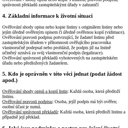
správnosti překladů zastupitelskými úřady v zahraničí
4. Základní informace k životní situaci
Ověřování shody opisu nebo kopie listiny s originálem listiny nebo
jejím úředně ověřeným opisem či úředně ověřenou kopií (vidimace).
Ověřování pravosti podpisu potvrzující, že žadatel listinu před
zastupitelským úřadem v přítomnosti ověřujícího pracovníka
vlastnoručně podepsal nebo prohlásil, že podpis již na listině
učiněný uznává za svůj vlastnoruční podpis (legalizace).
Ověřování správnosti překladů vyhotovených na zastupitelském
úřadu nebo předložených žadatelem.
5. Kdo je oprávněn v této věci jednat (podat žádost
apod.)
Ověřování shody opisů a kopií listin
: Každá osoba, která předloží
listinu
.
Ověřování pravosti podpisu
: Osoba, jejíž podpis má být ověřen;
osobní účast je nutná
.
Ověřování správnosti překladů
: Každá osoba, která předloží listinu a
případně její překlad
.