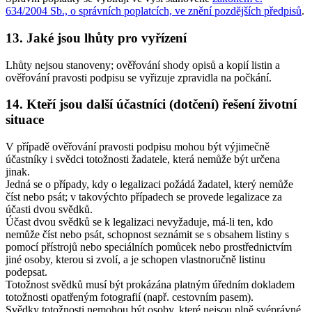
634/2004 Sb., o správních poplatcích, ve znění pozdějších předpisů
.
13. Jaké jsou lhůty pro vyřízení
Lhůty nejsou stanoveny; ověřování shody opisů a kopií listin a
ověřování pravosti podpisu se vyřizuje zpravidla na počkání.
14. Kteří jsou další účastníci (dotčení) řešení životní
situace
V případě ověřování pravosti podpisu mohou být výjimečně
účastníky i svědci totožnosti žadatele, která nemůže být určena
jinak.
Jedná se o případy, kdy o legalizaci požádá žadatel, který nemůže
číst nebo psát; v takovýchto případech se provede legalizace za
účasti dvou svědků.
Účast dvou svědků se k legalizaci nevyžaduje, má-li ten, kdo
nemůže číst nebo psát, schopnost seznámit se s obsahem listiny s
pomocí přístrojů nebo speciálních pomůcek nebo prostřednictvím
jiné osoby, kterou si zvolí, a je schopen vlastnoručně listinu
podepsat.
Totožnost svědků musí být prokázána platným úředním dokladem
totožnosti opatřeným fotografií (např. cestovním pasem).
Svědky totožnosti nemohou být osoby, které nejsou plně svéprávné,