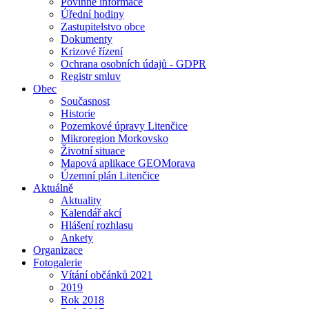
Povinné informace
Úřední hodiny
Zastupitelstvo obce
Dokumenty
Krizové řízení
Ochrana osobních údajů - GDPR
Registr smluv
Obec
Současnost
Historie
Pozemkové úpravy Litenčice
Mikroregion Morkovsko
Životní situace
Mapová aplikace GEOMorava
Územní plán Litenčice
Aktuálně
Aktuality
Kalendář akcí
Hlášení rozhlasu
Ankety
Organizace
Fotogalerie
Vítání občánků 2021
2019
Rok 2018