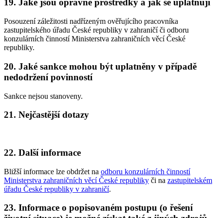
19. Jaké jsou opravné prostředky a jak se uplatňují
Posouzení záležitosti nadřízeným ověřujícího pracovníka
zastupitelského úřadu České republiky v zahraničí či odboru
konzulárních činností Ministerstva zahraničních věcí České
republiky.
20. Jaké sankce mohou být uplatněny v případě
nedodržení povinností
Sankce nejsou stanoveny.
21. Nejčastější dotazy
22. Další informace
Bližší informace lze obdržet na
odboru konzulárních činností
Ministerstva zahraničních věcí České republiky
či na
zastupitelském
úřadu České republiky v zahraničí
.
23. Informace o popisovaném postupu (o řešení