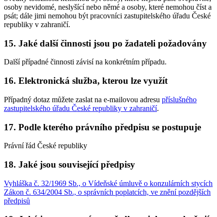
osoby nevidomé, neslyšící nebo němé a osoby, které nemohou číst a
psát; dále jimi nemohou být pracovníci zastupitelského úřadu České
republiky v zahraničí.
15. Jaké další činnosti jsou po žadateli požadovány
Další případné činnosti závisí na konkrétním případu.
16. Elektronická služba, kterou lze využít
Případný dotaz můžete zaslat na e-mailovou adresu
příslušného
zastupitelského úřadu České republiky v zahraničí
.
17. Podle kterého právního předpisu se postupuje
Právní řád České republiky
18. Jaké jsou související předpisy
Vyhláška č. 32/1969 Sb., o Vídeňské úmluvě o konzulárních stycích
Zákon č. 634/2004 Sb., o správních poplatcích, ve znění pozdějších
předpisů