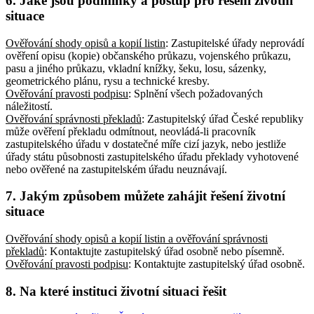
6. Jaké jsou podmínky a postup pro řešení životní
situace
Ověřování shody opisů a kopií listin
: Zastupitelské úřady neprovádí
ověření opisu (kopie) občanského průkazu, vojenského průkazu,
pasu a jiného průkazu, vkladní knížky, šeku, losu, sázenky,
geometrického plánu, rysu a technické kresby
.
Ověřování pravosti podpisu
: Splnění všech požadovaných
náležitostí
.
Ověřování správnosti překladů
: Zastupitelský úřad České republiky
může ověření překladu odmítnout, neovládá-li pracovník
zastupitelského úřadu v dostatečné míře cizí jazyk, nebo jestliže
úřady státu působnosti zastupitelského úřadu překlady vyhotovené
nebo ověřené na zastupitelském úřadu neuznávají
.
7. Jakým způsobem můžete zahájit řešení životní
situace
Ověřování shody opisů a kopií listin a ověřování správnosti
překladů
: Kontaktujte zastupitelský úřad osobně nebo písemně
.
Ověřování pravosti podpisu
: Kontaktujte zastupitelský úřad osobně
.
8. Na které instituci životní situaci řešit