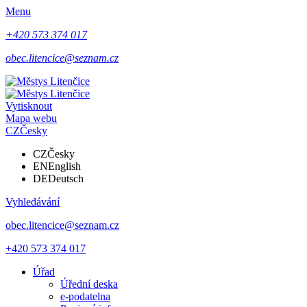
Menu
+420 573 374 017
obec.litencice@seznam.cz
Vytisknout
Mapa webu
CZ
Česky
CZ
Česky
EN
English
DE
Deutsch
Vyhledávání
obec.litencice@seznam.cz
+420 573 374 017
Úřad
Úřední deska
e-podatelna