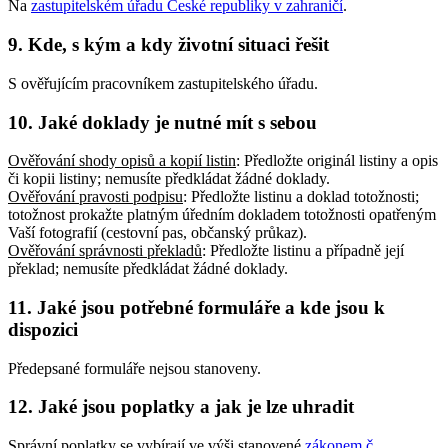
Na
zastupitelském úřadu České republiky v zahraničí
.
9. Kde, s kým a kdy životní situaci řešit
S ověřujícím pracovníkem zastupitelského úřadu.
10. Jaké doklady je nutné mít s sebou
Ověřování shody opisů a kopií listin
: Předložte originál listiny a opis
či kopii listiny; nemusíte předkládat žádné doklady
.
Ověřování pravosti podpisu
: Předložte listinu a doklad totožnosti;
totožnost prokažte platným úředním dokladem totožnosti opatřeným
Vaší fotografií (cestovní pas, občanský průkaz)
.
Ověřování správnosti překladů
: Předložte listinu a případně její
překlad; nemusíte předkládat žádné doklady
.
11. Jaké jsou potřebné formuláře a kde jsou k
dispozici
Předepsané formuláře nejsou stanoveny.
12. Jaké jsou poplatky a jak je lze uhradit
Správní poplatky se vybírají ve výši stanovené
zákonem č.