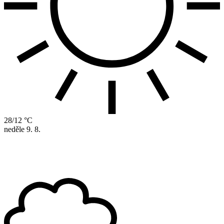
28/12 °C
neděle
9. 8.