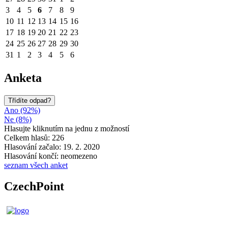
3
4
5
6
7
8
9
10
11
12
13
14
15
16
17
18
19
20
21
22
23
24
25
26
27
28
29
30
31
1
2
3
4
5
6
Anketa
Třídíte odpad?
Ano (92%)
Ne (8%)
Hlasujte kliknutím na jednu z možností
Celkem hlasů: 226
Hlasování začalo: 19. 2. 2020
Hlasování končí: neomezeno
seznam všech anket
CzechPoint