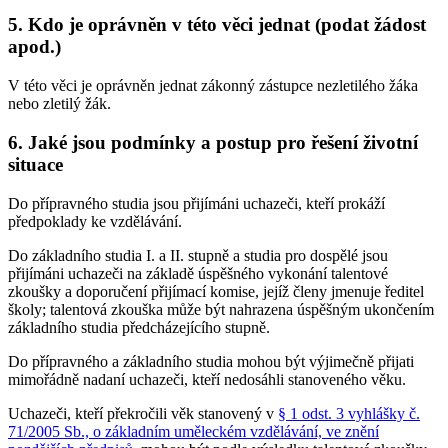
5. Kdo je oprávněn v této věci jednat (podat žádost
apod.)
V této věci je oprávněn jednat zákonný zástupce nezletilého žáka
nebo zletilý žák.
6. Jaké jsou podmínky a postup pro řešení životní
situace
Do přípravného studia jsou přijímáni uchazeči, kteří prokáží
předpoklady ke vzdělávání.
Do základního studia I. a II. stupně a studia pro dospělé jsou
přijímáni uchazeči na základě úspěšného vykonání talentové
zkoušky a doporučení přijímací komise, jejíž členy jmenuje ředitel
školy; talentová zkouška může být nahrazena úspěšným ukončením
základního studia předcházejícího stupně.
Do přípravného a základního studia mohou být výjimečně přijati
mimořádně nadaní uchazeči, kteří nedosáhli stanoveného věku.
Uchazeči, kteří překročili věk stanovený v
§ 1 odst. 3 vyhlášky č.
71/2005 Sb., o základním uměleckém vzdělávání, ve znění