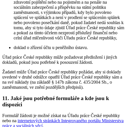
zdravotní pojištění nebo na pojistném a na penále na
sociálním zabezpečení a příspěvku na státní politiku
zaměstnanosti, s výjimkou případů, kdy bylo povoleno
splácení ve splátkách a není v prodlení se splácením splátek
nebo povoleno posečkání daně, pokud žadatel nedá souhlas k
tomu, aby si tyto údaje zjistil Úřad práce České republiky sám
a pokud za tímto účelem nezprostí příslušný finanční nebo
celní úřad mlčenlivosti vůči Úřadu práce České republiky,
doklad o zřízení účtu u peněžního ústavu.
Úřad práce České republiky může požadovat předložení i jiných
dokladů, pokud jsou potřebné k posouzení žádosti.
Žadatel může Úřad práce České republiky požádat, aby si doklady
uvedené v druhé odrážce opatřil Úřad práce České republiky sám a
na své náklady (na základě § 147b zákona č. 435/2004 Sb., o
zaměstnanosti, ve znění pozdějších předpisů).
11. Jaké jsou potřebné formuláře a kde jsou k
dispozici
Formulář žádosti je možné získat na Úřadu práce České republiky
nebo na
internetových stránkách Integrovaného portálu Ministerstva
práce a sociálních věcí
.