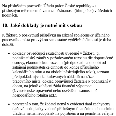
Na příslušném pracovišti Úřadu práce České republiky - s
příslušným referentem útvaru zaměstnanosti (trhu práce) v úředních
hodinách.
10. Jaké doklady je nutné mít s sebou
K žádosti o poskytnutí příspěvku na zřízení společensky účelného
pracovního místa pro výkon samostatné výdělečné činnosti je třeba
doložit:
doklady osvědčující skutečnosti uvedené v žádosti, tj.
podnikatelský záměr v požadovaném rozsahu dle doporučené
osnovy, ekonomickou rozvahu (předpoklad na období od
zahájení podnikatelské činnosti do konce příslušného
kalendářního roku a na období následujícího roku), seznam
předpokládaných kalkulovaných nákladů na zřízení
pracovního místa, doklad opravňující žadatele k podnikání v
oboru, na jehož zahájení žádá finanční výpomoc
(živnostenské oprávnění nebo osvědčení samostatně
hospodařícího rolníka atd.),
potvrzení o tom, že žadatel nemá v evidenci daní zachyceny
daňové nedoplatky vedené příslušným finančním nebo celním
úřadem, nemá nedoplatek na pojistném a na penále na veřejné