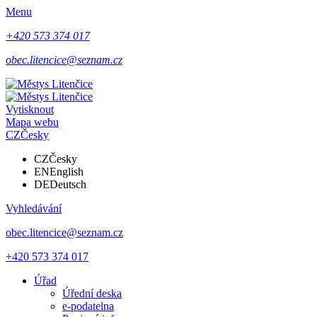
Menu
+420 573 374 017
obec.litencice@seznam.cz
Vytisknout
Mapa webu
CZ
Česky
CZ
Česky
EN
English
DE
Deutsch
Vyhledávání
obec.litencice@seznam.cz
+420 573 374 017
Úřad
Úřední deska
e-podatelna