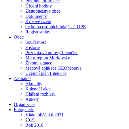
Povinné informace
Úřední hodiny
Zastupitelstvo obce
Dokumenty
Krizové řízení
Ochrana osobních údajů - GDPR
Registr smluv
Obec
Současnost
Historie
Pozemkové úpravy Litenčice
Mikroregion Morkovsko
Životní situace
Mapová aplikace GEOMorava
Územní plán Litenčice
Aktuálně
Aktuality
Kalendář akcí
Hlášení rozhlasu
Ankety
Organizace
Fotogalerie
Vítání občánků 2021
2019
Rok 2018