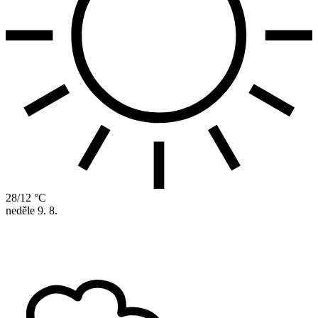
28/12 °C
neděle
9. 8.