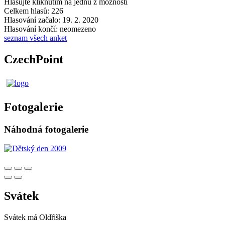
Hlasujte kliknutím na jednu z možností
Celkem hlasů: 226
Hlasování začalo: 19. 2. 2020
Hlasování končí: neomezeno
seznam všech anket
CzechPoint
Fotogalerie
Náhodná fotogalerie
Svátek
Svátek má
Oldřiška