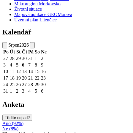
Mikroregion Morkovsko
Životní situace
Mapová aplikace GEOMorava
Územní plán Litenčice
Kalendář
Srpen
2026
Po
Út
St
Čt
Pá
So
Ne
27
28
29
30
31
1
2
3
4
5
6
7
8
9
10
11
12
13
14
15
16
17
18
19
20
21
22
23
24
25
26
27
28
29
30
31
1
2
3
4
5
6
Anketa
Třídíte odpad?
Ano (92%)
Ne (8%)