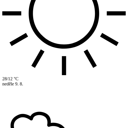
28/12 °C
neděle
9. 8.