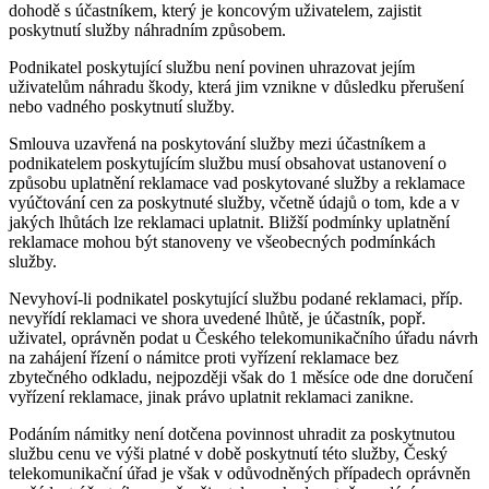
dohodě s účastníkem, který je koncovým uživatelem, zajistit
poskytnutí služby náhradním způsobem.
Podnikatel poskytující službu není povinen uhrazovat jejím
uživatelům náhradu škody, která jim vznikne v důsledku přerušení
nebo vadného poskytnutí služby.
Smlouva uzavřená na poskytování služby mezi účastníkem a
podnikatelem poskytujícím službu musí obsahovat ustanovení o
způsobu uplatnění reklamace vad poskytované služby a reklamace
vyúčtování cen za poskytnuté služby, včetně údajů o tom, kde a v
jakých lhůtách lze reklamaci uplatnit. Bližší podmínky uplatnění
reklamace mohou být stanoveny ve všeobecných podmínkách
služby.
Nevyhoví-li podnikatel poskytující službu podané reklamaci, příp.
nevyřídí reklamaci ve shora uvedené lhůtě, je účastník, popř.
uživatel, oprávněn podat u Českého telekomunikačního úřadu návrh
na zahájení řízení o námitce proti vyřízení reklamace bez
zbytečného odkladu, nejpozději však do 1 měsíce ode dne doručení
vyřízení reklamace, jinak právo uplatnit reklamaci zanikne.
Podáním námitky není dotčena povinnost uhradit za poskytnutou
službu cenu ve výši platné v době poskytnutí této služby, Český
telekomunikační úřad je však v odůvodněných případech oprávněn