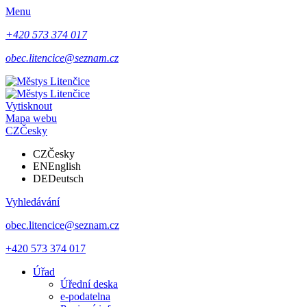
Menu
+420 573 374 017
obec.litencice@seznam.cz
Vytisknout
Mapa webu
CZ
Česky
CZ
Česky
EN
English
DE
Deutsch
Vyhledávání
obec.litencice@seznam.cz
+420 573 374 017
Úřad
Úřední deska
e-podatelna