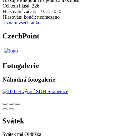
Hlasujte kliknutím na jednu z možností
Celkem hlasů: 226
Hlasování začalo: 19. 2. 2020
Hlasování končí: neomezeno
seznam všech anket
CzechPoint
Fotogalerie
Náhodná fotogalerie
Svátek
Svátek má
Oldřiška