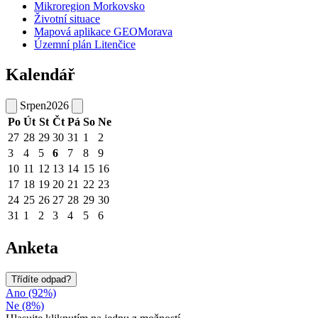
Mikroregion Morkovsko
Životní situace
Mapová aplikace GEOMorava
Územní plán Litenčice
Kalendář
Srpen
2026
Po
Út
St
Čt
Pá
So
Ne
27
28
29
30
31
1
2
3
4
5
6
7
8
9
10
11
12
13
14
15
16
17
18
19
20
21
22
23
24
25
26
27
28
29
30
31
1
2
3
4
5
6
Anketa
Třídíte odpad?
Ano (92%)
Ne (8%)