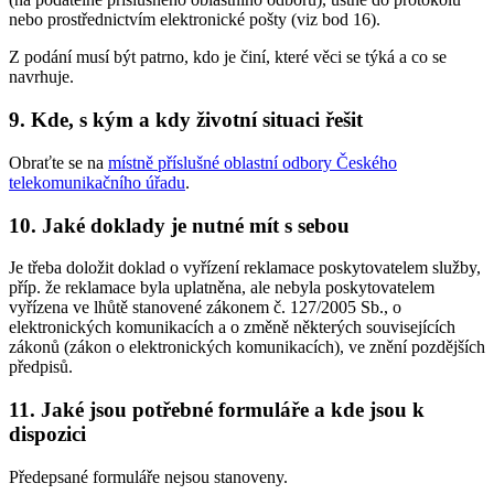
nebo prostřednictvím elektronické pošty (viz bod 16).
Z podání musí být patrno, kdo je činí, které věci se týká a co se
navrhuje.
9. Kde, s kým a kdy životní situaci řešit
Obraťte se na
místně příslušné oblastní odbory Českého
telekomunikačního úřadu
.
10. Jaké doklady je nutné mít s sebou
Je třeba doložit doklad o vyřízení reklamace poskytovatelem služby,
příp. že reklamace byla uplatněna, ale nebyla poskytovatelem
vyřízena ve lhůtě stanovené zákonem č. 127/2005 Sb., o
elektronických komunikacích a o změně některých souvisejících
zákonů (zákon o elektronických komunikacích), ve znění pozdějších
předpisů.
11. Jaké jsou potřebné formuláře a kde jsou k
dispozici
Předepsané formuláře nejsou stanoveny.