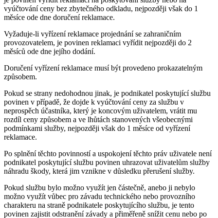
vyúčtování ceny bez zbytečného odkladu, nejpozději však do 1
měsíce ode dne doručení reklamace.
Vyžaduje-li vyřízení reklamace projednání se zahraničním
provozovatelem, je povinen reklamaci vyřídit nejpozději do 2
měsíců ode dne jejího dodání.
Doručení vyřízení reklamace musí být provedeno prokazatelným
způsobem.
Pokud se strany nedohodnou jinak, je podnikatel poskytující službu
povinen v případě, že dojde k vyúčtování ceny za službu v
neprospěch účastníka, který je koncovým uživatelem, vrátit mu
rozdíl ceny způsobem a ve lhůtách stanovených všeobecnými
podmínkami služby, nejpozději však do 1 měsíce od vyřízení
reklamace.
Po splnění těchto povinností a uspokojení těchto práv uživatele není
podnikatel poskytující službu povinen uhrazovat uživatelům služby
náhradu škody, která jim vznikne v důsledku přerušení služby.
Pokud službu bylo možno využít jen částečně, anebo ji nebylo
možno využít vůbec pro závadu technického nebo provozního
charakteru na straně podnikatele poskytujícího službu, je tento
povinen zajistit odstranění závady a přiměřeně snížit cenu nebo po