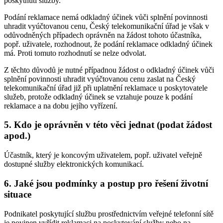
poskytnutí služby.
Podání reklamace nemá odkladný účinek vůči splnění povinnosti
uhradit vyúčtovanou cenu, Český telekomunikační úřad je však v
odůvodněných případech oprávněn na žádost tohoto účastníka,
popř. uživatele, rozhodnout, že podání reklamace odkladný účinek
má. Proti tomuto rozhodnutí se nelze odvolat.
Z těchto důvodů je nutné případnou žádost o odkladný účinek vůči
splnění povinnosti uhradit vyúčtovanou cenu zaslat na Český
telekomunikační úřad již při uplatnění reklamace u poskytovatele
služeb, protože odkladný účinek se vztahuje pouze k podání
reklamace a na dobu jejího vyřízení.
5. Kdo je oprávněn v této věci jednat (podat žádost
apod.)
Účastník, který je koncovým uživatelem, popř. uživatel veřejně
dostupné služby elektronických komunikací.
6. Jaké jsou podmínky a postup pro řešení životní
situace
Podnikatel poskytující službu prostřednictvím veřejné telefonní sítě
je povinen vyřídit reklamaci na poskytování služby nebo na