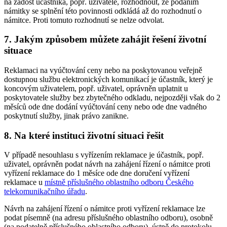
na žádost účastníka, popř. uživatele, rozhodnout, že podáním
námitky se splnění této povinnosti odkládá až do rozhodnutí o
námitce. Proti tomuto rozhodnutí se nelze odvolat.
7. Jakým způsobem můžete zahájit řešení životní
situace
Reklamaci na vyúčtování ceny nebo na poskytovanou veřejně
dostupnou službu elektronických komunikací je účastník, který je
koncovým uživatelem, popř. uživatel, oprávněn uplatnit u
poskytovatele služby bez zbytečného odkladu, nejpozději však do 2
měsíců ode dne dodání vyúčtování ceny nebo ode dne vadného
poskytnutí služby, jinak právo zanikne.
8. Na které instituci životní situaci řešit
V případě nesouhlasu s vyřízením reklamace je účastník, popř.
uživatel, oprávněn podat návrh na zahájení řízení o námitce proti
vyřízení reklamace do 1 měsíce ode dne doručení vyřízení
reklamace u
místně příslušného oblastního odboru Českého
telekomunikačního úřadu
.
Návrh na zahájení řízení o námitce proti vyřízení reklamace lze
podat písemně (na adresu příslušného oblastního odboru), osobně
(na podatelně příslušného oblastního odboru), ústně do protokolu