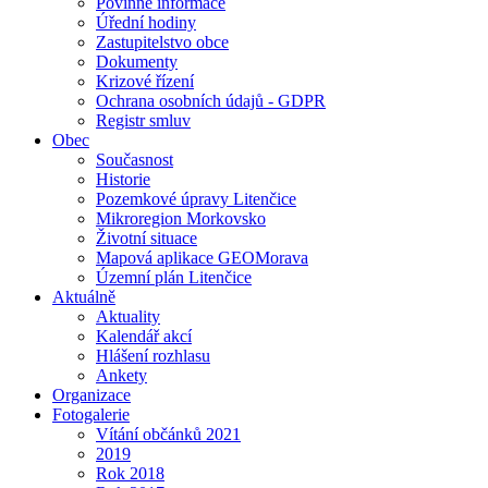
Povinné informace
Úřední hodiny
Zastupitelstvo obce
Dokumenty
Krizové řízení
Ochrana osobních údajů - GDPR
Registr smluv
Obec
Současnost
Historie
Pozemkové úpravy Litenčice
Mikroregion Morkovsko
Životní situace
Mapová aplikace GEOMorava
Územní plán Litenčice
Aktuálně
Aktuality
Kalendář akcí
Hlášení rozhlasu
Ankety
Organizace
Fotogalerie
Vítání občánků 2021
2019
Rok 2018