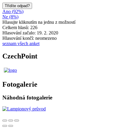
Třídíte odpad?
Ano (92%)
Ne (8%)
Hlasujte kliknutím na jednu z možností
Celkem hlasů: 226
Hlasování začalo: 19. 2. 2020
Hlasování končí: neomezeno
seznam všech anket
CzechPoint
Fotogalerie
Náhodná fotogalerie