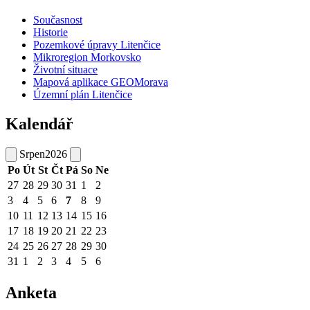
Současnost
Historie
Pozemkové úpravy Litenčice
Mikroregion Morkovsko
Životní situace
Mapová aplikace GEOMorava
Územní plán Litenčice
Kalendář
Srpen
2026
Po
Út
St
Čt
Pá
So
Ne
27
28
29
30
31
1
2
3
4
5
6
7
8
9
10
11
12
13
14
15
16
17
18
19
20
21
22
23
24
25
26
27
28
29
30
31
1
2
3
4
5
6
Anketa