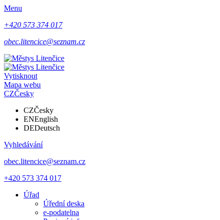
Menu
+420 573 374 017
obec.litencice@seznam.cz
Vytisknout
Mapa webu
CZ
Česky
CZ
Česky
EN
English
DE
Deutsch
Vyhledávání
obec.litencice@seznam.cz
+420 573 374 017
Úřad
Úřední deska
e-podatelna