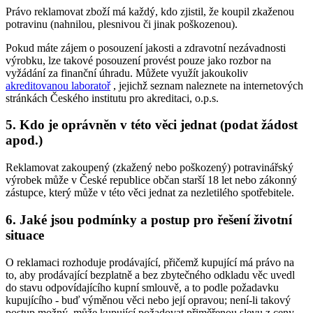
Právo reklamovat zboží má každý, kdo zjistil, že koupil zkaženou
potravinu (nahnilou, plesnivou či jinak poškozenou).
Pokud máte zájem o posouzení jakosti a zdravotní nezávadnosti
výrobku, lze takové posouzení provést pouze jako rozbor na
vyžádání za finanční úhradu. Můžete využít jakoukoliv
akreditovanou laboratoř
, jejichž seznam naleznete na internetových
stránkách Českého institutu pro akreditaci, o.p.s.
5. Kdo je oprávněn v této věci jednat (podat žádost
apod.)
Reklamovat zakoupený (zkažený nebo poškozený) potravinářský
výrobek může v České republice občan starší 18 let nebo zákonný
zástupce, který může v této věci jednat za nezletilého spotřebitele.
6. Jaké jsou podmínky a postup pro řešení životní
situace
O reklamaci rozhoduje prodávající, přičemž kupující má právo na
to, aby prodávající bezplatně a bez zbytečného odkladu věc uvedl
do stavu odpovídajícího kupní smlouvě, a to podle požadavku
kupujícího - buď výměnou věci nebo její opravou; není-li takový
postup možný, může kupující požadovat přiměřenou slevu z ceny