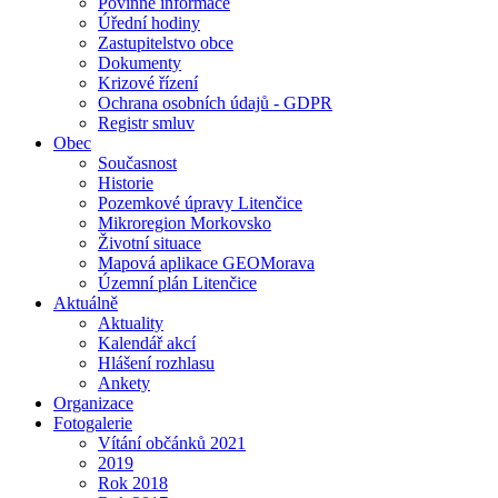
Povinné informace
Úřední hodiny
Zastupitelstvo obce
Dokumenty
Krizové řízení
Ochrana osobních údajů - GDPR
Registr smluv
Obec
Současnost
Historie
Pozemkové úpravy Litenčice
Mikroregion Morkovsko
Životní situace
Mapová aplikace GEOMorava
Územní plán Litenčice
Aktuálně
Aktuality
Kalendář akcí
Hlášení rozhlasu
Ankety
Organizace
Fotogalerie
Vítání občánků 2021
2019
Rok 2018