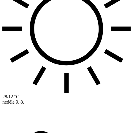
28/12 °C
neděle
9. 8.