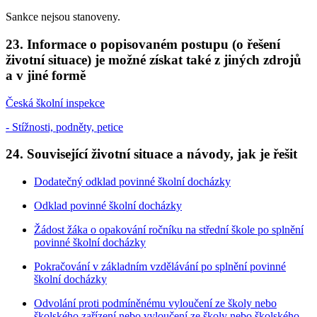
Sankce nejsou stanoveny.
23. Informace o popisovaném postupu (o řešení
životní situace) je možné získat také z jiných zdrojů
a v jiné formě
Česká školní inspekce
- Stížnosti, podněty, petice
24. Související životní situace a návody, jak je řešit
Dodatečný odklad povinné školní docházky
Odklad povinné školní docházky
Žádost žáka o opakování ročníku na střední škole po splnění
povinné školní docházky
Pokračování v základním vzdělávání po splnění povinné
školní docházky
Odvolání proti podmíněnému vyloučení ze školy nebo
školského zařízení nebo vyloučení ze školy nebo školského