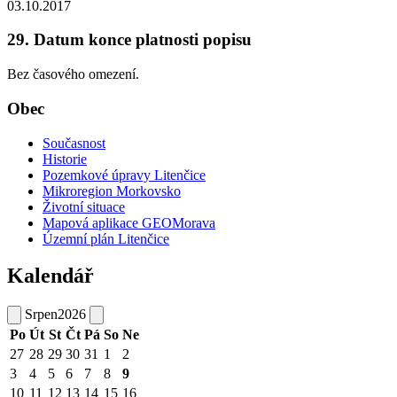
03.10.2017
29. Datum konce platnosti popisu
Bez časového omezení.
Obec
Současnost
Historie
Pozemkové úpravy Litenčice
Mikroregion Morkovsko
Životní situace
Mapová aplikace GEOMorava
Územní plán Litenčice
Kalendář
Srpen
2026
Po
Út
St
Čt
Pá
So
Ne
27
28
29
30
31
1
2
3
4
5
6
7
8
9
10
11
12
13
14
15
16