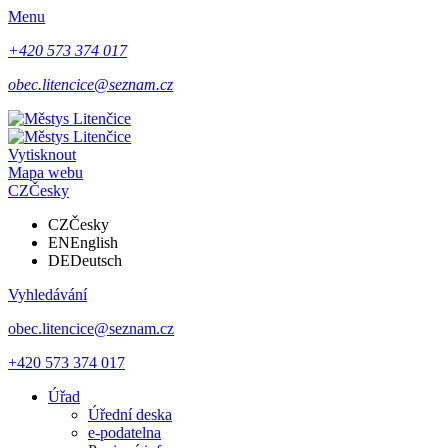
Menu
+420 573 374 017
obec.litencice@seznam.cz
Vytisknout
Mapa webu
CZ
Česky
CZ
Česky
EN
English
DE
Deutsch
Vyhledávání
obec.litencice@seznam.cz
+420 573 374 017
Úřad
Úřední deska
e-podatelna