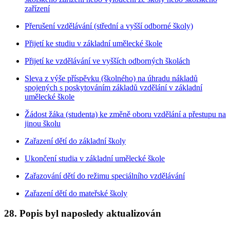
zařízení
Přerušení vzdělávání (střední a vyšší odborné školy)
Přijetí ke studiu v základní umělecké škole
Přijetí ke vzdělávání ve vyšších odborných školách
Sleva z výše příspěvku (školného) na úhradu nákladů
spojených s poskytováním základů vzdělání v základní
umělecké škole
Žádost žáka (studenta) ke změně oboru vzdělání a přestupu na
jinou školu
Zařazení dětí do základní školy
Ukončení studia v základní umělecké škole
Zařazování dětí do režimu speciálního vzdělávání
Zařazení dětí do mateřské školy
28. Popis byl naposledy aktualizován