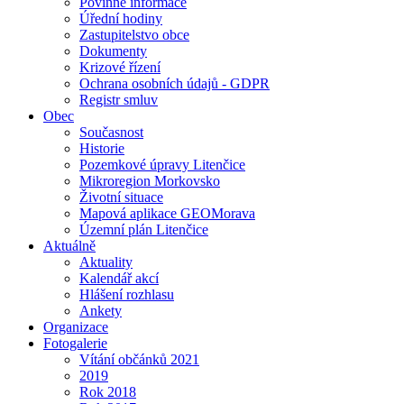
Povinné informace
Úřední hodiny
Zastupitelstvo obce
Dokumenty
Krizové řízení
Ochrana osobních údajů - GDPR
Registr smluv
Obec
Současnost
Historie
Pozemkové úpravy Litenčice
Mikroregion Morkovsko
Životní situace
Mapová aplikace GEOMorava
Územní plán Litenčice
Aktuálně
Aktuality
Kalendář akcí
Hlášení rozhlasu
Ankety
Organizace
Fotogalerie
Vítání občánků 2021
2019
Rok 2018