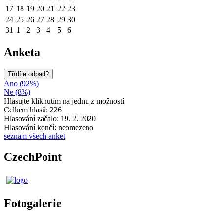
17
18
19
20
21
22
23
24
25
26
27
28
29
30
31
1
2
3
4
5
6
Anketa
Třídíte odpad?
Ano (92%)
Ne (8%)
Hlasujte kliknutím na jednu z možností
Celkem hlasů: 226
Hlasování začalo: 19. 2. 2020
Hlasování končí: neomezeno
seznam všech anket
CzechPoint
Fotogalerie