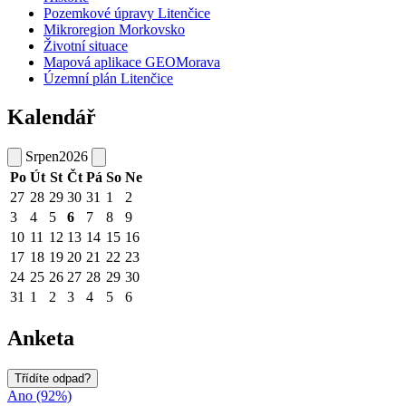
Pozemkové úpravy Litenčice
Mikroregion Morkovsko
Životní situace
Mapová aplikace GEOMorava
Územní plán Litenčice
Kalendář
Srpen
2026
Po
Út
St
Čt
Pá
So
Ne
27
28
29
30
31
1
2
3
4
5
6
7
8
9
10
11
12
13
14
15
16
17
18
19
20
21
22
23
24
25
26
27
28
29
30
31
1
2
3
4
5
6
Anketa
Třídíte odpad?
Ano (92%)