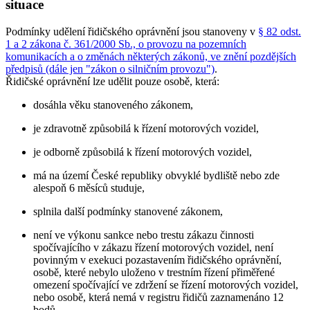
situace
Podmínky udělení řidičského oprávnění jsou stanoveny v
§ 82 odst.
1 a 2 zákona č. 361/2000 Sb., o provozu na pozemních
komunikacích a o změnách některých zákonů, ve znění pozdějších
předpisů (dále jen "zákon o silničním provozu")
.
Řidičské oprávnění lze udělit pouze osobě, která:
dosáhla věku stanoveného zákonem,
je zdravotně způsobilá k řízení motorových vozidel,
je odborně způsobilá k řízení motorových vozidel,
má na území České republiky obvyklé bydliště nebo zde
alespoň 6 měsíců studuje,
splnila další podmínky stanovené zákonem,
není ve výkonu sankce nebo trestu zákazu činnosti
spočívajícího v zákazu řízení motorových vozidel, není
povinným v exekuci pozastavením řidičského oprávnění,
osobě, které nebylo uloženo v trestním řízení přiměřené
omezení spočívající ve zdržení se řízení motorových vozidel,
nebo osobě, která nemá v registru řidičů zaznamenáno 12
bodů,