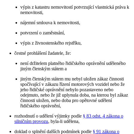
výpis z katastru nemovitostí potvrzující vlastnická práva k
nemovitosti,
nájemní smlouva k nemovitosti,
potvrzení o zaměstnání,
výpis z živnostenského rejstříku,
čestné prohlášení žadatele, že:
není držitelem platného řidičského oprávnění uděleného
jiným členským státem a
jiným členským státem mu nebyl uložen zákaz činnosti
spočívající v zákazu řízení motorových vozidel nebo že
jeho řidičské oprávnění nebylo pozastaveno nebo
odejmuto, nebo že již uplynula doba, na kterou byl zákaz
činnosti uložen, nebo doba pro opětovné udělení
řidičského oprávnění,
rozhodnutí o udělení výjimky podle
§ 83 odst. 4 zákona o
silničním provozu
, byla-li udělena,
doklad o splnění dalších podmínek podle
§ 91 zákona o