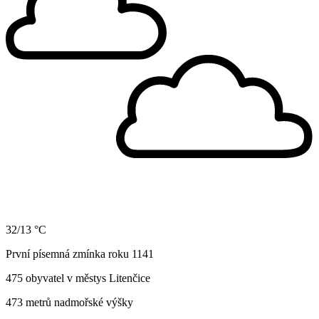
32/13 °C
První písemná zmínka roku 1141
475 obyvatel v městys Litenčice
473 metrů nadmořské výšky