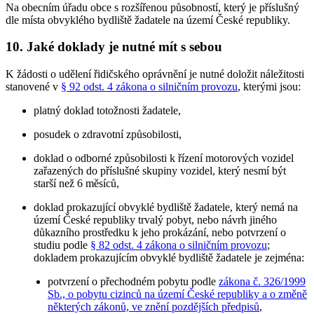
Na obecním úřadu obce s rozšířenou působností, který je příslušný
dle místa obvyklého bydliště žadatele na území České republiky.
10. Jaké doklady je nutné mít s sebou
K žádosti o udělení řidičského oprávnění je nutné doložit náležitosti
stanovené v
§ 92 odst. 4 zákona o silničním provozu
, kterými jsou:
platný doklad totožnosti žadatele,
posudek o zdravotní způsobilosti,
doklad o odborné způsobilosti k řízení motorových vozidel
zařazených do příslušné skupiny vozidel, který nesmí být
starší než 6 měsíců,
doklad prokazující obvyklé bydliště žadatele, který nemá na
území České republiky trvalý pobyt, nebo návrh jiného
důkazního prostředku k jeho prokázání, nebo potvrzení o
studiu podle
§ 82 odst. 4 zákona o silničním provozu
;
dokladem prokazujícím obvyklé bydliště žadatele je zejména:
potvrzení o přechodném pobytu podle
zákona č. 326/1999
Sb., o pobytu cizinců na území České republiky a o změně
některých zákonů, ve znění pozdějších předpisů
,