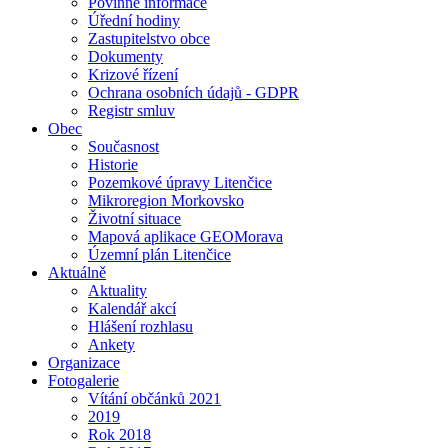
Povinné informace
Úřední hodiny
Zastupitelstvo obce
Dokumenty
Krizové řízení
Ochrana osobních údajů - GDPR
Registr smluv
Obec
Současnost
Historie
Pozemkové úpravy Litenčice
Mikroregion Morkovsko
Životní situace
Mapová aplikace GEOMorava
Územní plán Litenčice
Aktuálně
Aktuality
Kalendář akcí
Hlášení rozhlasu
Ankety
Organizace
Fotogalerie
Vítání občánků 2021
2019
Rok 2018