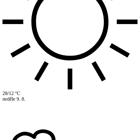
28/12 °C
neděle
9. 8.