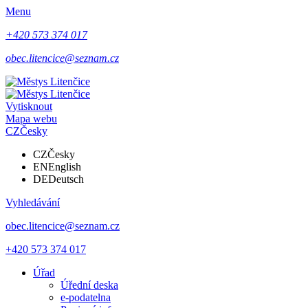
Menu
+420 573 374 017
obec.litencice@seznam.cz
Vytisknout
Mapa webu
CZ
Česky
CZ
Česky
EN
English
DE
Deutsch
Vyhledávání
obec.litencice@seznam.cz
+420 573 374 017
Úřad
Úřední deska
e-podatelna