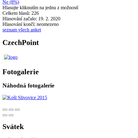
Ne (8%)
Hlasujte kliknutím na jednu z možností
Celkem hlasů: 226
Hlasování začalo: 19. 2. 2020
Hlasování končí: neomezeno
seznam všech anket
CzechPoint
Fotogalerie
Náhodná fotogalerie
Svátek