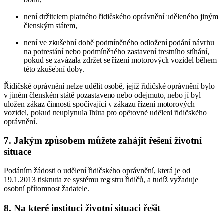
není držitelem platného řidičského oprávnění uděleného jiným
členským státem,
není ve zkušební době podmíněného odložení podání návrhu
na potrestání nebo podmíněného zastavení trestního stíhání,
pokud se zavázala zdržet se řízení motorových vozidel během
této zkušební doby.
Řidičské oprávnění nelze udělit osobě, jejíž řidičské oprávnění bylo
v jiném členském státě pozastaveno nebo odejmuto, nebo jí byl
uložen zákaz činnosti spočívající v zákazu řízení motorových
vozidel, pokud neuplynula lhůta pro opětovné udělení řidičského
oprávnění.
7. Jakým způsobem můžete zahájit řešení životní
situace
Podáním žádosti o udělení řidičského oprávnění, která je od
19.1.2013 tisknuta ze systému registru řidičů, a tudíž vyžaduje
osobní přítomnost žadatele.
8. Na které instituci životní situaci řešit