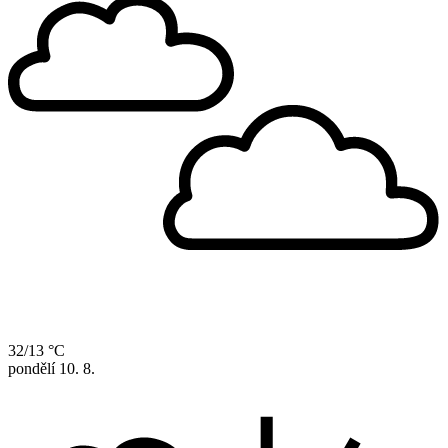
32/13 °C
pondělí
10. 8.