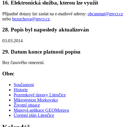
16. Elektronická služba, kterou lze využít
Případné dotazy lze zaslat na e-mailové adresy:
obcanmat@mvcr.cz
nebo
bezuchova@mvcr.cz
.
28. Popis byl naposledy aktualizován
03.03.2014
29. Datum konce platnosti popisu
Bez časového omezení.
Obec
Současnost
Historie
Pozemkové úpravy Litenčice
Mikroregion Morkovsko
Životní situace
Mapová aplikace GEOMorava
Územní plán Litenčice