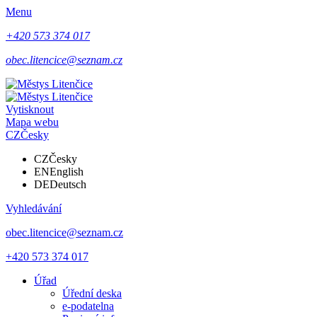
Menu
+420 573 374 017
obec.litencice@seznam.cz
Vytisknout
Mapa webu
CZ
Česky
CZ
Česky
EN
English
DE
Deutsch
Vyhledávání
obec.litencice@seznam.cz
+420 573 374 017
Úřad
Úřední deska
e-podatelna