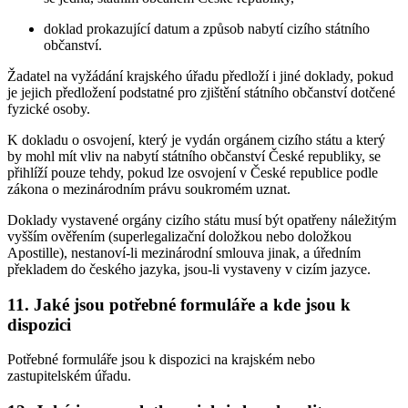
doklad prokazující datum a způsob nabytí cizího státního
občanství.
Žadatel na vyžádání krajského úřadu předloží i jiné doklady, pokud
je jejich předložení podstatné pro zjištění státního občanství dotčené
fyzické osoby.
K dokladu o osvojení, který je vydán orgánem cizího státu a který
by mohl mít vliv na nabytí státního občanství České republiky, se
přihlíží pouze tehdy, pokud lze osvojení v České republice podle
zákona o mezinárodním právu soukromém uznat.
Doklady vystavené orgány cizího státu musí být opatřeny náležitým
vyšším ověřením (superlegalizační doložkou nebo doložkou
Apostille), nestanoví-li mezinárodní smlouva jinak, a úředním
překladem do českého jazyka, jsou-li vystaveny v cizím jazyce.
11. Jaké jsou potřebné formuláře a kde jsou k
dispozici
Potřebné formuláře jsou k dispozici na krajském nebo
zastupitelském úřadu.