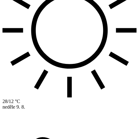
28/12 °C
neděle
9. 8.