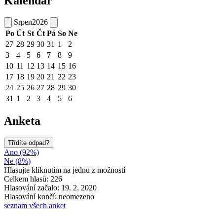
Kalendář
Srpen
2026
Po
Út
St
Čt
Pá
So
Ne
27
28
29
30
31
1
2
3
4
5
6
7
8
9
10
11
12
13
14
15
16
17
18
19
20
21
22
23
24
25
26
27
28
29
30
31
1
2
3
4
5
6
Anketa
Třídíte odpad?
Ano (92%)
Ne (8%)
Hlasujte kliknutím na jednu z možností
Celkem hlasů: 226
Hlasování začalo: 19. 2. 2020
Hlasování končí: neomezeno
seznam všech anket