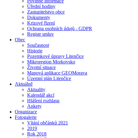
Povinné informace
Úřední hodiny
Zastupitelstvo obce
Dokumenty
Krizové řízení
Ochrana osobních údajů - GDPR
Registr smluv
Obec
Současnost
Historie
Pozemkové úpravy Litenčice
Mikroregion Morkovsko
Životní situace
Mapová aplikace GEOMorava
Územní plán Litenčice
Aktuálně
Aktuality
Kalendář akcí
Hlášení rozhlasu
Ankety
Organizace
Fotogalerie
Vítání občánků 2021
2019
Rok 2018