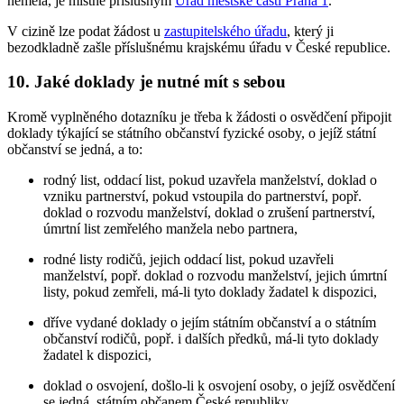
neměla, je místně příslušným
Úřad městské části Praha 1
.
V cizině lze podat žádost u
zastupitelského úřadu
, který ji
bezodkladně zašle příslušnému krajskému úřadu v České republice.
10. Jaké doklady je nutné mít s sebou
Kromě vyplněného dotazníku je třeba k žádosti o osvědčení připojit
doklady týkající se státního občanství fyzické osoby, o jejíž státní
občanství se jedná, a to:
rodný list, oddací list, pokud uzavřela manželství, doklad o
vzniku partnerství, pokud vstoupila do partnerství, popř.
doklad o rozvodu manželství, doklad o zrušení partnerství,
úmrtní list zemřelého manžela nebo partnera,
rodné listy rodičů, jejich oddací list, pokud uzavřeli
manželství, popř. doklad o rozvodu manželství, jejich úmrtní
listy, pokud zemřeli, má-li tyto doklady žadatel k dispozici,
dříve vydané doklady o jejím státním občanství a o státním
občanství rodičů, popř. i dalších předků, má-li tyto doklady
žadatel k dispozici,
doklad o osvojení, došlo-li k osvojení osoby, o jejíž osvědčení
se jedná, státním občanem České republiky,