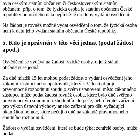
byla českým státním občanem či československým státním
občanem, příp. o tom, že fyzická osoba je státním občanem České
republiky od určitého data nepřetržitě do doby vydání osvědčení.
Na žádost je rovněž možné vydat osvědčení o tom, že fyzická osoba
není k datu jeho vydání státním občanem České republiky.
5. Kdo je oprávněn v této věci jednat (podat žádost
apod.)
Osvědčení se vydává na žádost fyzické osoby, o jejíž státní
občanství se jedná.
Za dítě mladší 15 let mohou podat žádost o vydání osvědčení jeho
zákonní zástupci nebo opatrovník, který k žádosti připojí
pravomocné rozhodnutí soudu o svém ustanovení; místo zákonného
zástupce může podat žádost rovněž osoba, které bylo dítě svěřeno
pravomocným soudním rozhodnutím do péče, nebo ředitel zařízení
pro výkon ústavní výchovy anebo zařízení pro děti vyžadující
okamžitou pomoc, které pečují o dítě na základě pravomocného
soudního rozhodnutí.
Žádost o vydání osvědčení, které se bude týkat zemřelé osoby, může
podat: