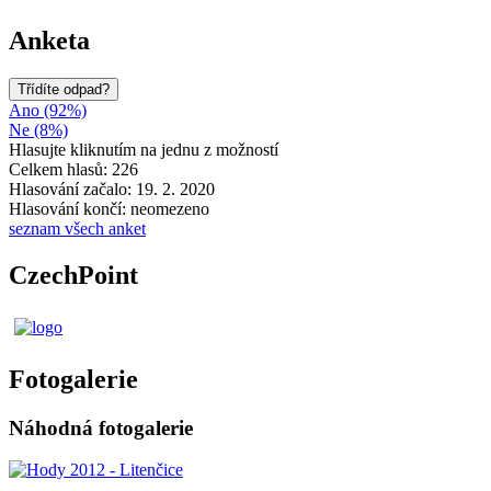
Anketa
Třídíte odpad?
Ano (92%)
Ne (8%)
Hlasujte kliknutím na jednu z možností
Celkem hlasů: 226
Hlasování začalo: 19. 2. 2020
Hlasování končí: neomezeno
seznam všech anket
CzechPoint
Fotogalerie
Náhodná fotogalerie