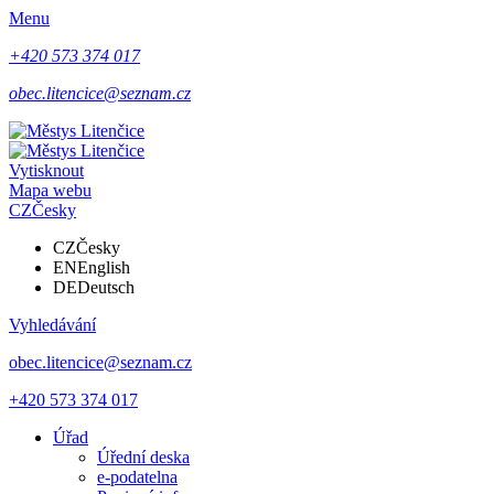
Menu
+420 573 374 017
obec.litencice@seznam.cz
Vytisknout
Mapa webu
CZ
Česky
CZ
Česky
EN
English
DE
Deutsch
Vyhledávání
obec.litencice@seznam.cz
+420 573 374 017
Úřad
Úřední deska
e-podatelna