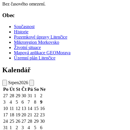
Bez časového omezení.
Obec
Současnost
Historie
Pozemkové úpravy Litenčice
Mikroregion Morkovsko
Životní situace
Mapová aplikace GEOMorava
Územní plán Litenčice
Kalendář
Srpen
2026
Po
Út
St
Čt
Pá
So
Ne
27
28
29
30
31
1
2
3
4
5
6
7
8
9
10
11
12
13
14
15
16
17
18
19
20
21
22
23
24
25
26
27
28
29
30
31
1
2
3
4
5
6