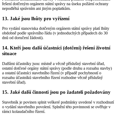
řešení dotčeným orgánem státní správy na úseku požární ochrany
nepodléhá správním ani jiným poplatkům.
13. Jaké jsou lhůty pro vyřízení
Pro vydání stanoviska dotčeným orgánem státní správy platí lhůty
obdobně podle správního řádu (v jednoduchých případech do 30
dnů od doručení žádosti).
14. Kteří jsou další účastníci (dotčení) řešení životní
situace
Dalšími účastníky jsou: místně a věcně příslušný stavební úřad,
ostatní dotčené orgány státní správy (podle druhu a rozsahu stavby)
a ostatní účastníci stavebního řízení (v případě pochybností o
rozsahu účastníků stavebního řízení rozhodne věcně příslušný
stavební úřad).
15. Jaké další činnosti jsou po žadateli požadovány
Stavebník je povinen splnit veškeré podmínky uvedené v rozhodnutí
o vydání stavebního povolení. Splnění této povinnosti se ověřuje v
rámci kolaudačního řízení.