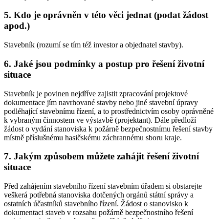
5. Kdo je oprávněn v této věci jednat (podat žádost
apod.)
Stavebník (rozumí se tím též investor a objednatel stavby).
6. Jaké jsou podmínky a postup pro řešení životní
situace
Stavebník je povinen nejdříve zajistit zpracování projektové
dokumentace jím navrhované stavby nebo jiné stavební úpravy
podléhající stavebnímu řízení, a to prostřednictvím osoby oprávněné
k vybraným činnostem ve výstavbě (projektant). Dále předloží
žádost o vydání stanoviska k požárně bezpečnostnímu řešení stavby
místně příslušnému hasičskému záchrannému sboru kraje.
7. Jakým způsobem můžete zahájit řešení životní
situace
Před zahájením stavebního řízení stavebním úřadem si obstarejte
veškerá potřebná stanoviska dotčených orgánů státní správy a
ostatních účastníků stavebního řízení. Žádost o stanovisko k
dokumentaci staveb v rozsahu požárně bezpečnostního řešení