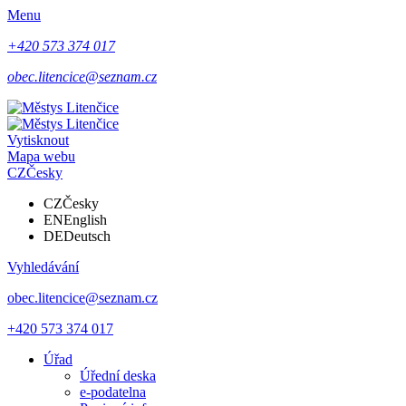
Menu
+420 573 374 017
obec.litencice@seznam.cz
Vytisknout
Mapa webu
CZ
Česky
CZ
Česky
EN
English
DE
Deutsch
Vyhledávání
obec.litencice@seznam.cz
+420 573 374 017
Úřad
Úřední deska
e-podatelna