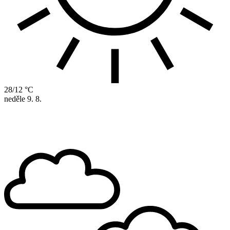
28/12 °C
neděle
9. 8.