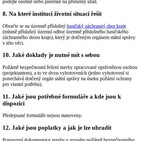
podejte osobně nebo písemně na příslušný úřad.
8. Na které instituci životní situaci řešit
Obraťte se na územně příslušný
hasičský záchranný sbor kraje
(místně příslušný územní odbor územně příslušného hasičského
záchranného sboru kraje), který je dotčeným orgánem státní správy
v této věci.
10. Jaké doklady je nutné mít s sebou
Požárně bezpečnostní řešení stavby zpracované oprávněnou osobou
(projektantem), a to ve dvou vyhotoveních (jedno vyhotovení si
ponechává dotčený orgán státní správy na úseku požární ochrany
pro vlastní potřebu).
11. Jaké jsou potřebné formuláře a kde jsou k
dispozici
Předepsané formuláře nejsou stanoveny.
12. Jaké jsou poplatky a jak je lze uhradit
Posouzení dokumentace stavby v rozsahu požárně bezpečnostního