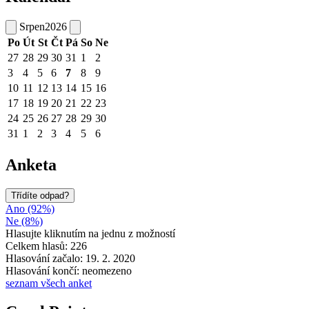
Srpen
2026
Po
Út
St
Čt
Pá
So
Ne
27
28
29
30
31
1
2
3
4
5
6
7
8
9
10
11
12
13
14
15
16
17
18
19
20
21
22
23
24
25
26
27
28
29
30
31
1
2
3
4
5
6
Anketa
Třídíte odpad?
Ano (92%)
Ne (8%)
Hlasujte kliknutím na jednu z možností
Celkem hlasů: 226
Hlasování začalo: 19. 2. 2020
Hlasování končí: neomezeno
seznam všech anket