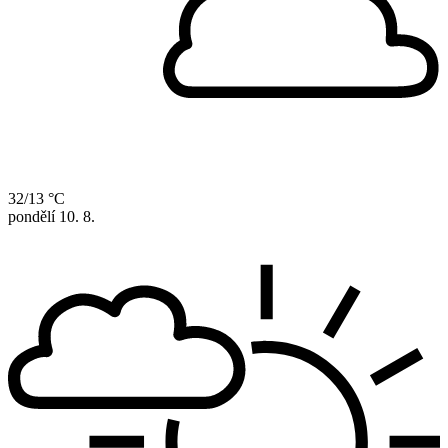
32/13 °C
pondělí
10. 8.