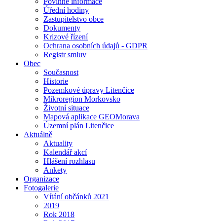
Povinné informace
Úřední hodiny
Zastupitelstvo obce
Dokumenty
Krizové řízení
Ochrana osobních údajů - GDPR
Registr smluv
Obec
Současnost
Historie
Pozemkové úpravy Litenčice
Mikroregion Morkovsko
Životní situace
Mapová aplikace GEOMorava
Územní plán Litenčice
Aktuálně
Aktuality
Kalendář akcí
Hlášení rozhlasu
Ankety
Organizace
Fotogalerie
Vítání občánků 2021
2019
Rok 2018