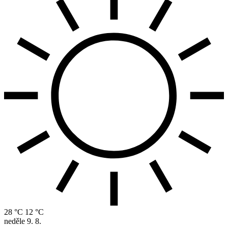
28 °C
12 °C
neděle
9. 8.