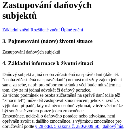
Zastupování daňových
subjektů
Základní znění
Rozšířené znění
Úplné znění
3. Pojmenování (název) životní situace
Zastupování daňových subjektů
4. Základní informace k životní situaci
Daňový subjekt a jiná osoba zúčastněná na správě daní (dále též
"osoba zúčastněná na správě daní") nemusí mít vždy zájem jednat
sama za sebe, např. pro odbornou stránku věci bude mít zájem na
tom, aby za ni jednal advokát či daňový poradce.
Za těchto podmínek se osoba zúčastněná na správě daní (dále též
"zmocnitel") může dát zastupovat zmocněncem, jehož si zvolí, s
výjimkou případů, kdy má něco osobně vykonat; v téže věci může
být současně zvolen pouze jeden zmocněnec.
Zmocněnec, nejde-li o daňového poradce nebo advokáta, není
oprávněn zvolit si dalšího zmocněnce, s výjimkou zmocněnce pro
doručování podle
§ 28 odst. 5 zákona č. 280/2009 Sb., daňový řád,