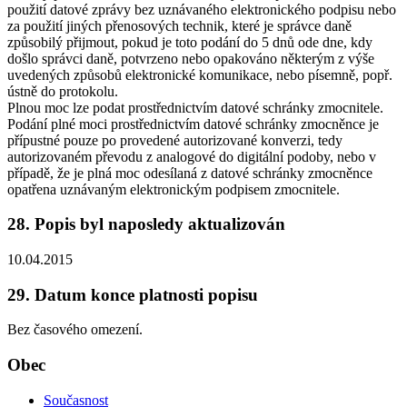
použití datové zprávy bez uznávaného elektronického podpisu nebo
za použití jiných přenosových technik, které je správce daně
způsobilý přijmout, pokud je toto podání do 5 dnů ode dne, kdy
došlo správci daně, potvrzeno nebo opakováno některým z výše
uvedených způsobů elektronické komunikace, nebo písemně, popř.
ústně do protokolu.
Plnou moc lze podat prostřednictvím datové schránky zmocnitele.
Podání plné moci prostřednictvím datové schránky zmocněnce je
přípustné pouze po provedené autorizované konverzi, tedy
autorizovaném převodu z analogové do digitální podoby, nebo v
případě, že je plná moc odesílaná z datové schránky zmocněnce
opatřena uznávaným elektronickým podpisem zmocnitele.
28. Popis byl naposledy aktualizován
10.04.2015
29. Datum konce platnosti popisu
Bez časového omezení.
Obec
Současnost