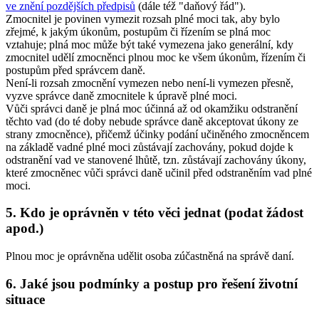
ve znění pozdějších předpisů
(dále též "daňový řád")
.
Zmocnitel je povinen vymezit rozsah plné moci tak, aby bylo
zřejmé, k jakým úkonům, postupům či řízením se plná moc
vztahuje; plná moc může být také vymezena jako generální, kdy
zmocnitel udělí zmocněnci plnou moc ke všem úkonům, řízením či
postupům před správcem daně.
Není-li rozsah zmocnění vymezen nebo není-li vymezen přesně,
vyzve správce daně zmocnitele k úpravě plné moci.
Vůči správci daně je plná moc účinná až od okamžiku odstranění
těchto vad (do té doby nebude správce daně akceptovat úkony ze
strany zmocněnce), přičemž účinky podání učiněného zmocněncem
na základě vadné plné moci zůstávají zachovány, pokud dojde k
odstranění vad ve stanovené lhůtě, tzn. zůstávají zachovány úkony,
které zmocněnec vůči správci daně učinil před odstraněním vad plné
moci.
5. Kdo je oprávněn v této věci jednat (podat žádost
apod.)
Plnou moc je oprávněna udělit osoba zúčastněná na správě daní.
6. Jaké jsou podmínky a postup pro řešení životní
situace