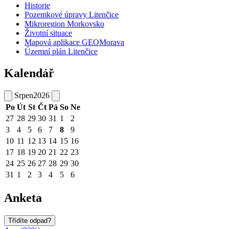
Historie
Pozemkové úpravy Litenčice
Mikroregion Morkovsko
Životní situace
Mapová aplikace GEOMorava
Územní plán Litenčice
Kalendář
Srpen
2026
Po
Út
St
Čt
Pá
So
Ne
27
28
29
30
31
1
2
3
4
5
6
7
8
9
10
11
12
13
14
15
16
17
18
19
20
21
22
23
24
25
26
27
28
29
30
31
1
2
3
4
5
6
Anketa
Třídíte odpad?