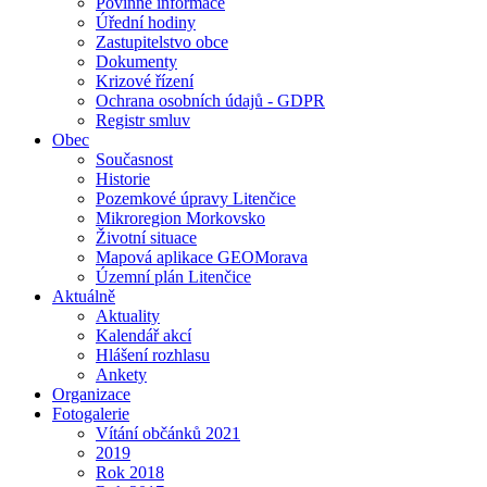
Povinné informace
Úřední hodiny
Zastupitelstvo obce
Dokumenty
Krizové řízení
Ochrana osobních údajů - GDPR
Registr smluv
Obec
Současnost
Historie
Pozemkové úpravy Litenčice
Mikroregion Morkovsko
Životní situace
Mapová aplikace GEOMorava
Územní plán Litenčice
Aktuálně
Aktuality
Kalendář akcí
Hlášení rozhlasu
Ankety
Organizace
Fotogalerie
Vítání občánků 2021
2019
Rok 2018