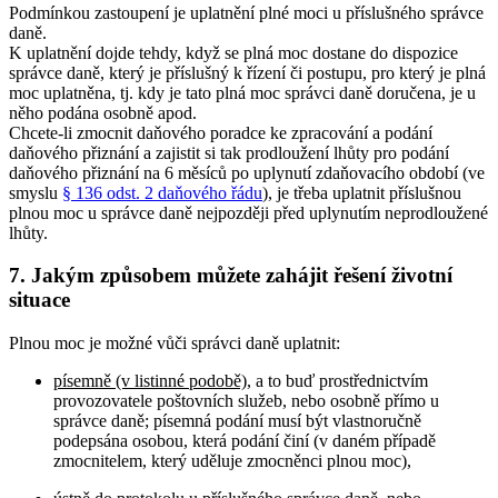
Podmínkou zastoupení je uplatnění plné moci u příslušného správce
daně.
K uplatnění dojde tehdy, když se plná moc dostane do dispozice
správce daně, který je příslušný k řízení či postupu, pro který je plná
moc uplatněna, tj. kdy je tato plná moc správci daně doručena, je u
něho podána osobně apod.
Chcete-li zmocnit daňového poradce ke zpracování a podání
daňového přiznání a zajistit si tak prodloužení lhůty pro podání
daňového přiznání na 6 měsíců po uplynutí zdaňovacího období (ve
smyslu
§ 136 odst. 2 daňového řádu
), je třeba uplatnit příslušnou
plnou moc u správce daně nejpozději před uplynutím neprodloužené
lhůty.
7. Jakým způsobem můžete zahájit řešení životní
situace
Plnou moc je možné vůči správci daně uplatnit:
písemně (v listinné podobě)
, a to buď prostřednictvím
provozovatele poštovních služeb, nebo osobně přímo u
správce daně; písemná podání musí být vlastnoručně
podepsána osobou, která podání činí (v daném případě
zmocnitelem, který uděluje zmocněnci plnou moc),