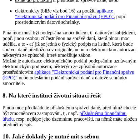
ústně do protokolu
u příslušného správce daně, nebo
elektronicky
(blíže viz bod 16) za použití
aplikace
"Elektronická podání pro Finanční správu (EPO)"
, popř.
prostřednictvím datové schránky.
Plná moc
musí být podepsána zmocnitelem
, tj. daňovým subjektem,
popř. jinou osobou zúčastněnou na správě daní, která plnou moc
udělila, a to - ať již se jedná o fyzický podpis na listině, která bude
správci daně předložena v originále, nebo o elektronickou autorizaci
některým ze způsobů, které umožňuje zákon.
Možná je autorizace elektronického podání podepsáním uznávaným
elektronickým podpisem, některým ze způsobů autorizace
prostřednictvím
aplikace "Elektronická podání pro Finanční správu
(EPO)"
nebo odesláním podání správci daně z datové schránky
zmocnitele.
8. Na které instituci životní situaci řešit
Plnou moc předkládejte příslušnému správci daně, před nímž chcete
být zmocněncem zastupováni, tj. např.
příslušnému finančnímu
úřadu
, resp. nejlépe jeho územnímu pracovišti, na němž máte uložen
předmětný spis.
10. Jaké doklady je nutné mít s sebou