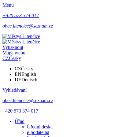
Menu
+420 573 374 017
obec.litencice@seznam.cz
Vytisknout
Mapa webu
CZ
Česky
CZ
Česky
EN
English
DE
Deutsch
Vyhledávání
obec.litencice@seznam.cz
+420 573 374 017
Úřad
Úřední deska
e-podatelna