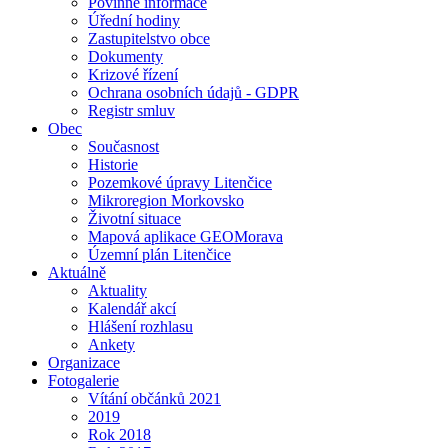
Povinné informace
Úřední hodiny
Zastupitelstvo obce
Dokumenty
Krizové řízení
Ochrana osobních údajů - GDPR
Registr smluv
Obec
Současnost
Historie
Pozemkové úpravy Litenčice
Mikroregion Morkovsko
Životní situace
Mapová aplikace GEOMorava
Územní plán Litenčice
Aktuálně
Aktuality
Kalendář akcí
Hlášení rozhlasu
Ankety
Organizace
Fotogalerie
Vítání občánků 2021
2019
Rok 2018