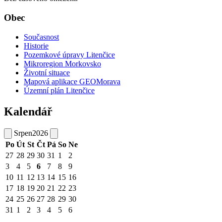
Obec
Současnost
Historie
Pozemkové úpravy Litenčice
Mikroregion Morkovsko
Životní situace
Mapová aplikace GEOMorava
Územní plán Litenčice
Kalendář
Srpen
2026
Po
Út
St
Čt
Pá
So
Ne
27
28
29
30
31
1
2
3
4
5
6
7
8
9
10
11
12
13
14
15
16
17
18
19
20
21
22
23
24
25
26
27
28
29
30
31
1
2
3
4
5
6