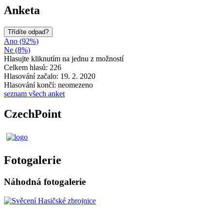
Anketa
Třídíte odpad?
Ano (92%)
Ne (8%)
Hlasujte kliknutím na jednu z možností
Celkem hlasů: 226
Hlasování začalo: 19. 2. 2020
Hlasování končí: neomezeno
seznam všech anket
CzechPoint
Fotogalerie
Náhodná fotogalerie