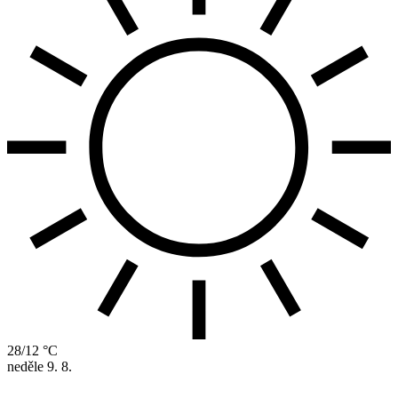
28/12 °C
neděle
9. 8.