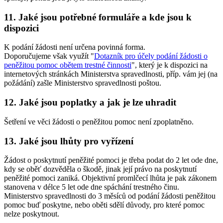
11. Jaké jsou potřebné formuláře a kde jsou k
dispozici
K podání žádosti není určena povinná forma.
Doporučujeme však využít "
Dotazník pro účely podání žádosti o
peněžitou pomoc obětem trestné činnosti
", který je k dispozici na
internetových stránkách Ministerstva spravedlnosti, příp. vám jej (na
požádání) zašle Ministerstvo spravedlnosti poštou.
12. Jaké jsou poplatky a jak je lze uhradit
Šetření ve věci žádosti o peněžitou pomoc není zpoplatněno.
13. Jaké jsou lhůty pro vyřízení
Žádost o poskytnutí peněžité pomoci je třeba podat do 2 let ode dne,
kdy se oběť dozvěděla o škodě, jinak její právo na poskytnutí
peněžité pomoci zaniká. Objektivní promlčecí lhůta je pak zákonem
stanovena v délce 5 let ode dne spáchání trestného činu.
Ministerstvo spravedlnosti do 3 měsíců od podání žádosti peněžitou
pomoc buď poskytne, nebo oběti sdělí důvody, pro které pomoc
nelze poskytnout.