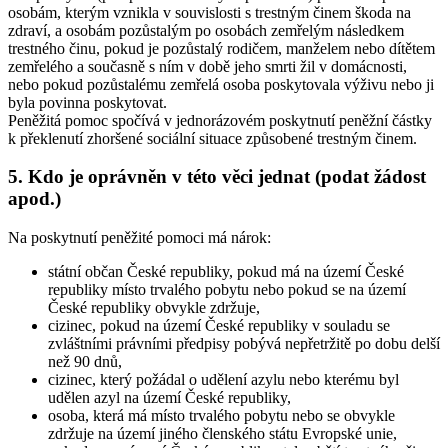
osobám, kterým vznikla v souvislosti s trestným činem škoda na
zdraví, a osobám pozůstalým po osobách zemřelým následkem
trestného činu, pokud je pozůstalý rodičem, manželem nebo dítětem
zemřelého a současně s ním v době jeho smrti žil v domácnosti,
nebo pokud pozůstalému zemřelá osoba poskytovala výživu nebo ji
byla povinna poskytovat.
Peněžitá pomoc spočívá v jednorázovém poskytnutí peněžní částky
k překlenutí zhoršené sociální situace způsobené trestným činem.
5. Kdo je oprávněn v této věci jednat (podat žádost
apod.)
Na poskytnutí peněžité pomoci má nárok:
státní občan České republiky, pokud má na území České
republiky místo trvalého pobytu nebo pokud se na území
České republiky obvykle zdržuje,
cizinec, pokud na území České republiky v souladu se
zvláštními právními předpisy pobývá nepřetržitě po dobu delší
než 90 dnů,
cizinec, který požádal o udělení azylu nebo kterému byl
udělen azyl na území České republiky,
osoba, která má místo trvalého pobytu nebo se obvykle
zdržuje na území jiného členského státu Evropské unie,