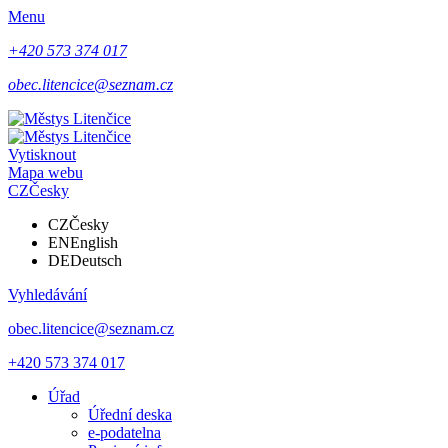
Menu
+420 573 374 017
obec.litencice@seznam.cz
Vytisknout
Mapa webu
CZ
Česky
CZ
Česky
EN
English
DE
Deutsch
Vyhledávání
obec.litencice@seznam.cz
+420 573 374 017
Úřad
Úřední deska
e-podatelna