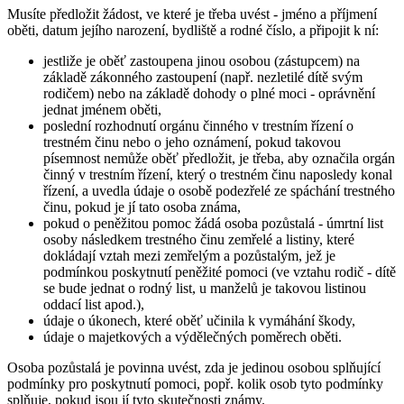
Musíte předložit žádost, ve které je třeba uvést - jméno a příjmení
oběti, datum jejího narození, bydliště a rodné číslo, a připojit k ní:
jestliže je oběť zastoupena jinou osobou (zástupcem) na
základě zákonného zastoupení (např. nezletilé dítě svým
rodičem) nebo na základě dohody o plné moci - oprávnění
jednat jménem oběti,
poslední rozhodnutí orgánu činného v trestním řízení o
trestném činu nebo o jeho oznámení, pokud takovou
písemnost nemůže oběť předložit, je třeba, aby označila orgán
činný v trestním řízení, který o trestném činu naposledy konal
řízení, a uvedla údaje o osobě podezřelé ze spáchání trestného
činu, pokud je jí tato osoba známa,
pokud o peněžitou pomoc žádá osoba pozůstalá - úmrtní list
osoby následkem trestného činu zemřelé a listiny, které
dokládají vztah mezi zemřelým a pozůstalým, jež je
podmínkou poskytnutí peněžité pomoci (ve vztahu rodič - dítě
se bude jednat o rodný list, u manželů je takovou listinou
oddací list apod.),
údaje o úkonech, které oběť učinila k vymáhání škody,
údaje o majetkových a výdělečných poměrech oběti.
Osoba pozůstalá je povinna uvést, zda je jedinou osobou splňující
podmínky pro poskytnutí pomoci, popř. kolik osob tyto podmínky
splňuje, pokud jsou jí tyto skutečnosti známy.